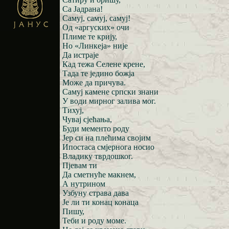
Са Јадрана!
Самуј, самуј, самуј!
Од «аргуских» очи
Плиме те крију,
Но «Линкеја» није
Да истраје
Кад тежа Селене крене,
Тада те једино божја
Може да причува.
Самуј камене српски знани
У води мирног залива мог.
Тихуј,
Чувај сјећања,
Буди мементо роду
Јер си на плећима својим
Ипостаса смјернога носио
Владику тврдошког.
Пјевам ти
Да сметнуће макнем,
А нутрином
Узбуну страва дава
Је ли ти конац конаца
Пишу,
Теби и роду моме.