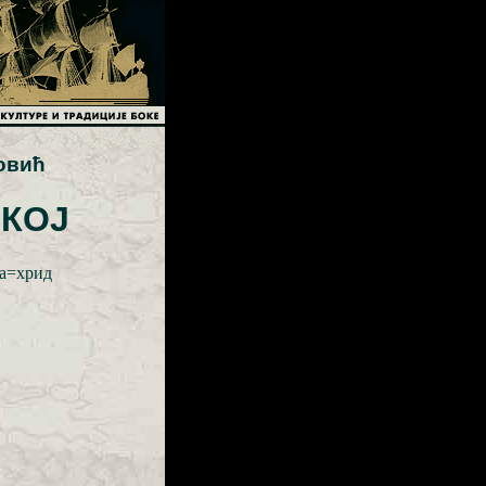
овић
КОЈ
ка=хрид