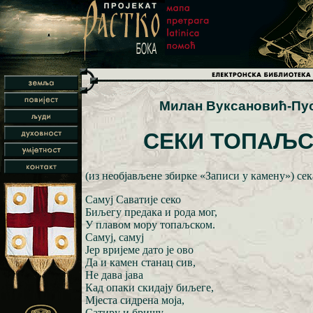
Милан Вуксановић-Пу
СЕКИ ТОПАЉС
(из необјављене збирке «Записи у камену») се
Самуј Саватије секо
Биљегу предака и рода мог,
У плавом мору топаљском.
Самуј, самуј
Јер вријеме дато је ово
Да и камен станац сив,
Не дава јава
Кад опаки скидају биљеге,
Мјеста сидрена моја,
Сатиру и бришу,