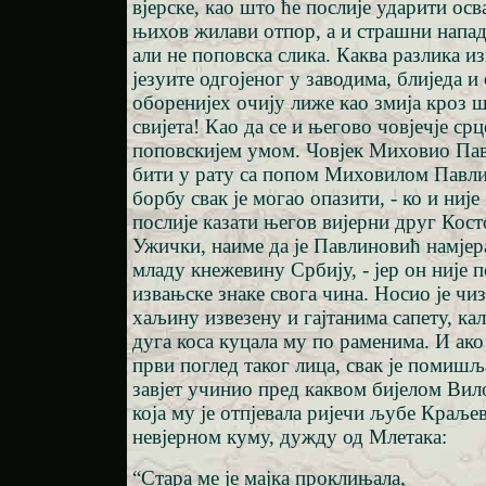
вјерске, као што ће послије ударити ос
њихов жилави отпор, а и страшни напад
али не поповска слика. Каква разлика из
језуите одгојеног у заводима, блиједа и 
оборенијех очију лиже као змија кроз 
свијета! Као да се и његово човјечје ср
поповскијем умом. Човјек Миховио Пав
бити у рату са попом Миховилом Павл
борбу свак је могао опазити, - ко и ниј
послије казати његов вијерни друг Кос
Ужички, наиме да је Павлиновић намјер
младу кнежевину Србију, - јер он није 
извањске знаке свога чина. Носио је чи
хаљину извезену и гајтанима сапету, кал
дуга коса куцала му по раменима. И ако 
први поглед таког лица, свак је помишља
завјет учинио пред каквом бијелом Ви
која му је отпјевала ријечи љубе Краљ
невјерном куму, дужду од Млетака:
“Стара ме је мајка проклињала,