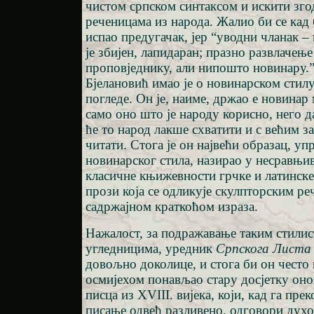
чистом српском синтаксом и искити зго
реченицама из народа. Жалио би се кад
испао предугачак, јер “уводни чланак –
је збијен, лапидаран; празно развлачење
проповједнику, али нипошто новинару.”
Бјелановић имао је о новинарском стилу
погледе. Он је, наиме, држао е новинар
само оно што је народу корисно, него д
ће то народ лакше схватити и с већим 
читати. Стога је он највећи образац, уп
новинарског стила, назирао у несравњи
класичне књижевности грчке и латинске,
прози која се одликује скулпторским ре
садржајном краткоћом израза.
Нажалост, за подражавање таким стили
угледницима, уредник
Српскога Листа
довољно доколице, и стога би он често 
осмијехом понављао стару досјетку он
писца из XVIII. вијека, који, кад га пре
писање одвећ разливено, одговори духови