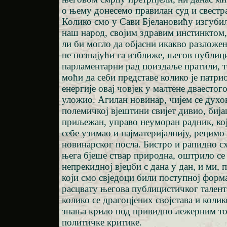
о њему донесемо правилан суд и свестра
Колико смо у Сави Бјелановићу изгуби
наш народ, својим здравим инстинктом,
ли би могло да објасни икакво разложењ
не познајући га изближе, његов публиц
парламентарни рад поиздаље пратили, т
моћи да себи представе колико је патрио
енергије овај човјек у малтене дваесто
уложио. Агилан новинар, чијем се духо
полемичкој вјештини свијет дивио, бија
приљежан, управо неуморан радник, кој
себе узимао и најматеријалнију, рецимо
новинарског посла. Бистро и рапидно сх
њега бјеше ствар природна, оштрило се и
непрекидној вјеџби с дана у дан, и ми,
који смо свједоци били поступној форм
расцвату његова публицистичког талент
колико се драгоцјених својстава и колик
знања крило под привидно лежерним т
политичке критике.