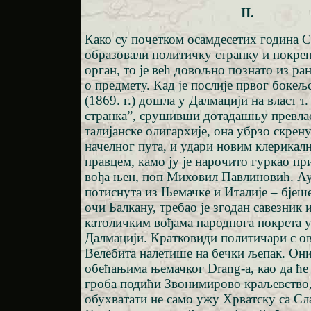
II.
Како су почетком осамдесетих година 
образовали политичку странку и покрен
орган, то је већ довољно познато из ра
о предмету. Кад је послије првог бокељ
(1869. г.) дошла у Далмацији на власт т.
странка”, срушивши дотадашњу превла
талијанске олигархије, она убрзо скрену
начелног пута, и удари новим клерика
правцем, камо ју је нарочито гуркао пр
вођа њен, поп Миховил Павлиновић. Аус
потиснута из Њемачке и Италије – бјеш
очи Балкану, требао је згодан савезник и
католичким вођама народнога покрета у
Далмацији. Кратковиди политичари с ов
Велебита налетише на бечки љепак. Он
обећањима њемачког Drang-а, као да ће
гроба подићи Звонимирово краљевство, 
обухватати не само ужу Хрватску са Сл