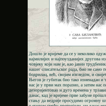
Дошло је вријеме да се у неколико оду
најмилијих и најпоузданијих другова и
човјеку који нам је, као јавни трудбеник
нашег списатељског рада, био не само п
бодрилац, већ, својим изгледом, и свије
Његов је губитак био тако изненадан и т
нас је у први мах поразио, а затим нас 
дезоријентовао и дуго времена у трзав
данас, кад је вријеме прве забуне прошл
стању да ведрије просудимо огромну ш
његовом смрћу претрпјели, ни данас ми