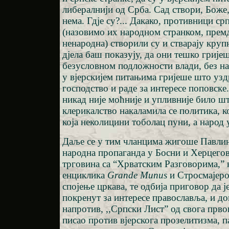
либералнији од Срба. Сад створи, Боже, 
нема. Гдје су?... Дакако, противници ср
(назовимо их народном странком, премд
ненародна) створили су и стварају крупн
дјела баш показују, да они тешко грије
безусловном подложности влади, без на
у вјерскијем питањима гријеше што уз
господство и раде за интересе поповске
никад није моћније и упливније било шт
клерикалство накаламила се политика, ко
која неколицини тоболац пуни, а народ 
Даље се у тим чланцима жигоше Павлин
народна пропаганда у Босни и Херцего
трговина са “Хрватским Разговорима,” 
енциклика
Grande Munus
и Стросмајеров
спојење цркава, те одбија приговор да 
покренут за интересе православља, и док
напротив, ,,Српски Лист” од свога прво
писао против вјерскога прозелитизма, п