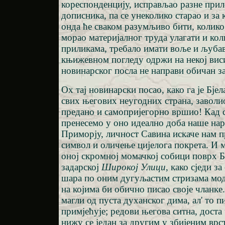
кореспонденцију, исправљао разне прил
дописника, па се унеколико старао и за 
онда ће сваком разумљиво бити, колико 
морао материјалног труда улагати и коли
приликама, требало имати воље и љубави
књижевном погледу одржи на некој виси
новинарског посла не направи обичан за
Ох тај новинарски посао, како га је Бје
свих његових неугодних страна, заволио
предано и самопријегорно вршио! Кад
пренесемо у оно идеално доба наше нар
Приморју, личност Савина искаче нам п
символ и оличење цијелога покрета. И м
оној скромној момачкој собици поврх Б
задарској
Широкој Улици
, како сједи з
шара по оним дугуљастим стризама мод
на којима би обично писао своје чланке.
магли од пуста духанског дима, ал' то п
примјећује; редови његова ситна, доста
нижу се један за другим у збијеним врст