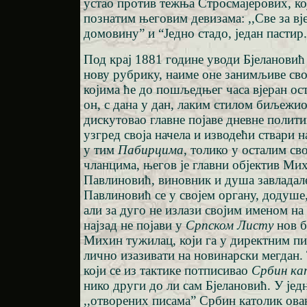
устао против тежња Стросмајерових, ко
познатим његовим девизама: ,,Све за вје
домовину” и “Једно стадо, један пастир.
Под крај 1881 године уводи Бјелановић
нову рубрику, наиме оне занимљиве св
којима ће до пошљедњег часа вјеран ост
он, с дана у дан, лаким стилом биљежио
дискутовао главне појаве дневне полити
узгред своја начела и изводећи ствари 
у тим
Пабирцима
, толико у осталим с
чланцима, његов је главни објектив Ми
Павлиновић, виновник и душа завладале
Павлиновић се у својем органу, додуше,
али за дуго не излази својим именом на 
најзад не појави у
Српском Листу
нов б
Михин тужилац, који га у директним п
лично изазивати на новинарски мегдан. 
који се из тактике потписивао
Србин ка
нико други до ли сам Бјелановић. У јед
,,отворених писама” Србин католик ова