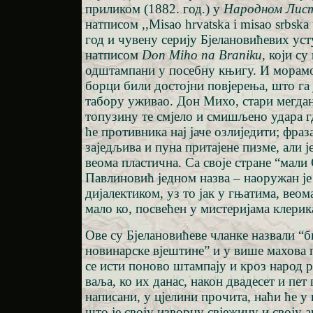
приликом (1882. год.) у
Народном Лис
натписом ,,Misao hrvatska i misao srbska 
год и чувену серију Бјелановићевих уст
натписом
Don Miho na Braniku
, који с
одштампани у посебну књигу. И морамо
борци били достојни повјерења, што га 
табору уживао. Дон Михо, стари мегдан
топузину те смјело и смишљено удара гд
ће противника нај јаче озлиједити; фраза
заједљива и пуна притајене пизме, али ј
веома пластична. Са своје стране “мали 
Павлиновић једном назва – наоружан ј
дијалектиком, уз то јак у гњатима, веом
мало ко, посвећен у мистеријама клерик
Ове су Бјелановићеве чланке назвали “
новинарске вјештине” и у више махова
се исти поново штампају и кроз народ 
ваља, ко их данас, након двадесет и пет
написани, у цјелини прочита, наћи ће у
што је своју изворну свјежину и своју 