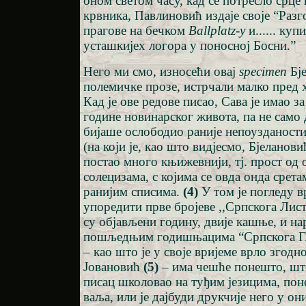
оном светом часу, кад се потресло срце 
крвника, Павлиновић издаје своје “Разг
прагове на бечком
Ballplatz-у
и...... куп
усташкијех логора у поносној Босни.”
Него ми смо, износећи овај
specimen
Бје
полемичке прозе, истрчали малко пред 
Кад је ове редове писао, Сава је имао з
године новинарског живота, па не само 
бијаше ослободио раније непоузданости,
(на који је, као што видјесмо, Бјеланов
постао много књижевнији, тј. прост од
солецизама, с којима се овда онда срет
ранијим списима.
(4)
У том је погледу в
упоредити прве бројеве ,,Српскога Лист
су објављени годину, двије кашње, и на
пошљедњим годишњацима “Српскога Гл
– као што је у своје вријеме врло зго
Јовановић
(5)
– има чешће понешто, што
писац школовао на туђим језицима, по
ваља, или је дајбуди друкчије него у они