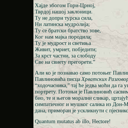
Хајде збогом Гори-Црној,
Тврдој нашој заклоници.
Ту не допри турска сила,
Ни латинска мудролија;
Ту се братски братство зове,
Ког нам мајка породила;
Ту је мудрост и светиња
Живит, умриет, побједити;
За крст частни, за слободу
Све на свиету прегорети.”
Али ко је познавао само потоњег Павлин
Павлиновића писца
Хрватских
Разгово
“ходочасника,” тај ће једва моћи да га
портрету. Потоњи је Павлиновић сасвим
био, те и његов морални сликар, цртају
симпатичног и мушког салика из Дон-
дана, приморан је ускликнути с пјесник
Quantum mutatus ab illo, Hectore!