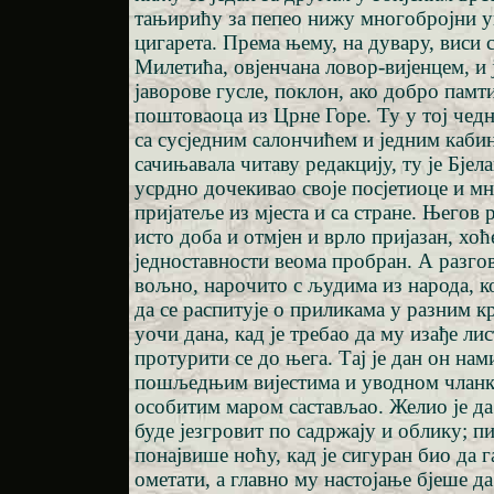
тањирићу за пепео нижу многобројни 
цигарета. Према њему, на дувару, виси 
Милетића, овјенчана ловор-вијенцем, и 
јаворове гусле, поклон, ако добро памт
поштоваоца из Црне Горе. Ту у тој чедно
са сусједним салончићем и једним каби
сачињавала читаву редакцију, ту је Бјел
усрдно дочекивао своје посјетиоце и м
пријатеље из мјеста и са стране. Његов 
исто доба и отмјен и врло пријазан, хоће
једноставности веома пробран. А разгов
вољно, нарочито с људима из народа, к
да се распитује о приликама у разним к
уочи дана, кад је требао да му изађе ли
протурити се до њега. Тај је дан он на
пошљедњим вијестима и уводном чланку,
особитим маром састављао. Желио је да 
буде језгровит по садржају и облику; пи
понајвише ноћу, кад је сигуран био да г
ометати, а главно му настојање бјеше д