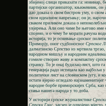
збијеној слици приказати га: новинар, б
партијски организатор, књижевник, он ј
дао доказа о свом бистром уму, о свом 
свом идеалном напрезању; он је, нарочи
сваком приликом доказа о непоколебљи
увјерења. Али оно чиме ће његово име о
спојено, и о чему ће морати рачуна во
историја, то је оснивање српског полит
Приморју, оног судбоносног
Српског 
далматинско Српство из мртвила тргао,
народном мишљу и народним идеалима, 
гомиле створио живу и компактну српс
странку. То је онај будилац-лист, што га 
генерација радо истицала као најбољи у
политички лист на словенском југу, и кој
остати вјерно огледало најзнаменитијег
народне борбе приморскијех Срба, као 
стања нашега народа у то доба.
У историји српске журналистике
Српск
Српски Глас
, заузео је одвојено мјесто,