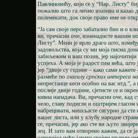
Павлиновићу, који се у “Нар. Листу” би
пожалио што га лично изазива и казао 
полемисати, док своје право име не откр
“Ја сам своје перо забаталио био и о кли
ви, пречасни оче, изненадисте вашим п
Листу”. Мени је врло драго што, измеђ
задовољства, која су ми моја писма дони
забиљежим и ваш позив, јер најочитији
успјеха. А моја је радост тим већа, што 
јер “двије су године – како сами кажете 
размеће по
гласилу српских интереса н
непрестанце кеси особно на вас итд.”, а
послије двије године, сјетисте се и окрен
кивна нападача. Ви, пречасни оче, кад 
чело, главу подигли и оштријем гласом 
набрецивати, мишљасте сигурно да сте
вашег листа, или у клубу народне стран
се, пречасни, јер ако сте ви љуто звијере
зец
. И зато вам отворено кажем, да се ј
заповијед нећу јавити својим правим им