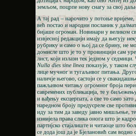
дотицаја с народом, као оно Антеј из до
земљом, поцрпе нову снагу за свој даљи
А тај рад – нарочито у потоње вријеме, 
већ постао и народни посланик у далма
бијаше огроман. Новинари у великом сви
извјесној редакцији имају да његују нек
рубрику и само о њој да се брину, не мо
домисле што је то у провинцији сам уре
лист, који излази тек једном у седмици.
Nulla dies sine linea
показује, у таком сл
лице мучног и тугаљивог питања. Друго
наличје његово, састоји се у свакидашњ
пажљивом читању огромног броја пери
савремених публикација, те у биљежењу
и вађењу ексцерпата, а све то само зато 
наредном броју предусреле све противн
иду за тим да заведу јавно мишљење, те
изнијела права слика онога што је кад
партијско стајалиште и читаоце што бољ
се дода још да је Бјелановић сам водио 