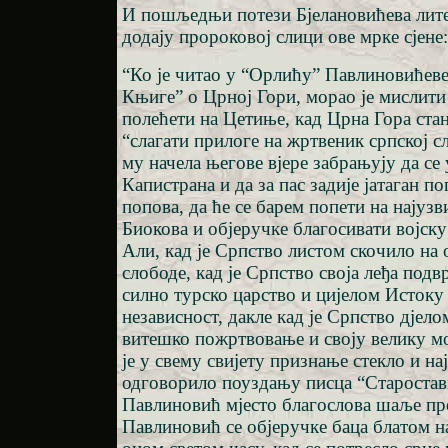
И пошљедњи потези Бјелановићева лит
додају пророковој слици ове мрке сјене:
“Ко је читао у “Орлићу” Павлиновићеве
Књиге” о Црној Гори, морао је мислити
полећети на Цетиње, кад Црна Гора ста
“слагати прилоге на жртвеник српској с
му начела његове вјере забрањују да се
Капистрана и да за пас задије јатаган п
попова, да ће се барем попети на најуз
Биокова и објеручке благосивати војск
Али, кад је Српство листом скочило на 
слободе, кад је Српство своја леђа под
силно турско царство и цијелом Истоку 
независност, дакле кад је Српство дјело
витешко пожртвовање и своју велику м
је у свему свијету признање стекло и н
одговорило поуздању писца “Старостав
Павлиновић мјесто благослова шаље пр
Павлиновић се објеручке баца блатом н