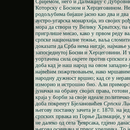
Сријемом, него и Далмацију с Дубровн
Которску с Босном и Херцеговином. Н
родољубима бијаше јасно као два и два 
аустро-угарска монархија, из својих ро
мора да створи ту Велику Хрватску, па 
пригрлише мисао, како у првом реду ва
српске националне тежње, ваља сломити
доказати да Срба нема нигдје, најмање 
запосједнутој Босни и Херцеговини. И та
уортачена сила окрете против српскога 
доба кад је наш народ на овом западно-
највећим пожртвовањем, иако мршавим 
народну дужност вршио; кад се у нерав
изморио и истрошио био. Али приморс
јуначки на обрану својих права, готови 
краја у борби за своје идеале политичко
доба покренут Бјелановићев
Српски Ли
његову постанку зачета је г. 1870. на је
српских првака из Горње Далмације, у 
не далеко од села Ђеврсака, гдјено дана
његова оснивача и првог уредника. То ј