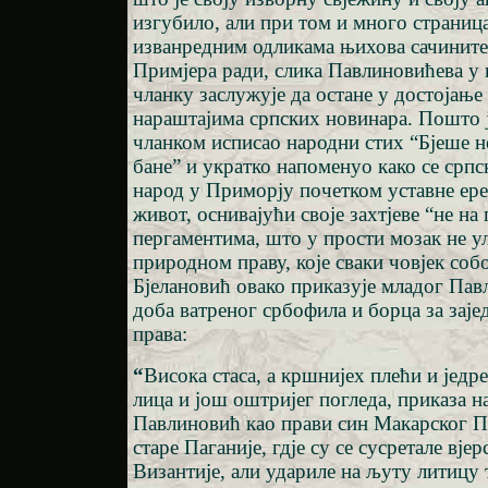
изгубило, али при том и много страница
изванредним одликама њихова сачините
Примјера ради, слика Павлиновићева у
чланку заслужује да остане у достојањ
нараштајима српских новинара. Пошто ј
чланком исписао народни стих “Бјеше 
бане” и укратко напоменуо како се српс
народ у Приморју почетком уставне ере
живот, оснивајући своје захтјеве “не н
пергаментима, што у прости мозак не ул
природном праву, које сваки човјек соб
Бјелановић овако приказује младог Пав
доба ватреног србофила и борца за заје
права:
“
Висока стаса, а кршнијех плећи и јед
лица и још оштријег погледа, приказа 
Павлиновић као прави син Макарског П
старе Паганије, гдје су се сусретале вје
Византије, али удариле на љуту литицу