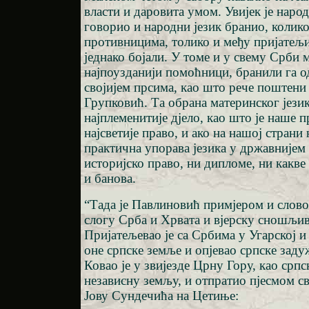
власти и даровита умом. Увијек је наро
говорио и народни језик бранио, колик
противницима, толико и међу пријатељим
једнако бојали. У томе и у свему Срби 
најпоузданији помоћници, бранили га о
својијем прсима, као што рече поштени
Групковић. Та обрана материнског јези
најплеменитије дјело, као што је наше пр
најсветије право, и ако на нашој страни 
практична упорава језика у државнијем
историјско право, ни дипломе, ни какве
и банова.
“Тада је Павлиновић примјером и слов
слогу Срба и Хрвата и вјерску сношљив
Пријатељевао је са Србима у Угарској 
оне српске земље и опјевао српске заду
Ковао је у звијезде Црну Гору, као срп
независну земљу, и отпратио пјесмом с
Јову Сундечића на Цетиње: