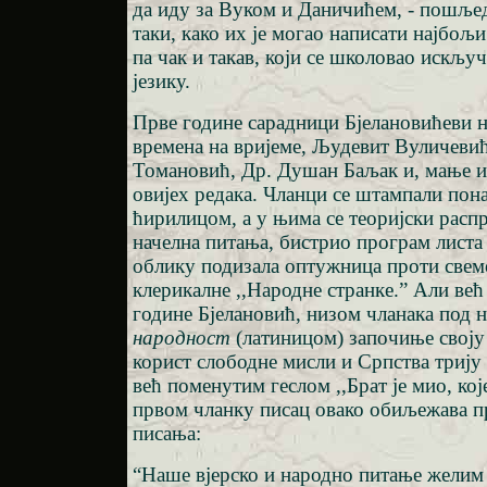
да иду за Вуком и Даничићем, - пошље
таки, како их је могао написати најбољи
па чак и такав, који се школовао искљу
језику.
Прве године сарадници Бјелановићеви на
времена на вријеме, Људевит Вуличевић
Томановић, Др. Душан Баљак и, мање и
овијех редака. Чланци се штампали пон
ћирилицом, а у њима се теоријски расп
начелна питања, бистрио програм листа
облику подизала оптужница проти свем
клерикалне ,,Народне странке.” Али већ
године Бјелановић, низом чланака под
народност
(латиницом) започиње своју
корист слободне мисли и Српства трију 
већ поменутим геслом ,,Брат је мио, кој
првом чланку писац овако обиљежава пр
писања:
“Наше вјерско и народно питање желим