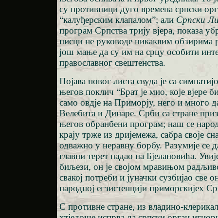
су противници дуго времена српски орг
“калуђерским клапалом”; али
Српски Л
програм Српства трију вјера, показа уб
писци не руководе никаквим обзирима 
још мање да су им на срцу особити инт
православног свештенства.
Појава новог листа свуда је са симпати
његов поклич “Брат је мио, које вјере б
само овдје на Приморју, него и много д
Велебита и Динаре. Срби са стране пр
његов обранбени програм; наш се наро
крају трже из дријемежа, сабра своје сн
одважно у неравну борбу. Разумије се да
главни терет падао на Бјелановића. Увиј
биљези, он је својом мравињом радљи
свакој потреби и јуначки сузбијао све о
народној егзистенцији приморскијех Ср
С противне стране, из владино-клерикал
хтједоше испрва да српски орган игнори