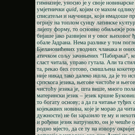
гимназије, уносио је у своје новинарске
умјетнички
quid
, којим се махом одлик
списатељи и научници, који имадоше пр
огрију на топлом сунцу латинске култур
лијепу форму, то основно обиљежје ром
бијаше јако развијен и у овог њиховог ђ
обале Јадрана. Нема разлике у том погл
Бјелановићевих уводних чланака и они
атичком сољу зачињених “Пабирака”, ко
сласт читала, управо гутала. Али та сти
та, рекао бих готово, смишљена кокетер
није никад тако далеко ишла, да је то и
српскога језика, његове чистоће и њего
чистоћу језика је, шта више, много пол
матерински језик – језик кршне Буковице
то богату основу; а да га читање туђих 
којекаквих новина, које је морао да чита
дужности) не би заразило те му и нехо
и рођени језик натрунило, он је чешће о
родно мјесто, да се ту на извору окријеп