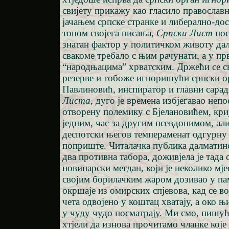
свијету прикажу као гласило православн
јачањем српске странке и либерално-до
тоном својега писања,
Српски Лист
пос
знатан фактор у политичком животу дал
свакоме требало с њим рачунати, а у п
“народњацима” хрватским. Држећи се с
резерве и тобоже игноришући српски 
Павлиновић, инспиратор и главни сара
Листа
, дуго је времена избјегавао неп
отворену полемику с Бјелановићем, криј
једним, час за другим псевдонимом, али 
деспотски његов темпераменат одгурну
поприште. Читалачка публика далматинс
два противна табора, доживјела је тада 
новинарски мегдан, који је неколико мје
својим борилачким жаром дозивао у пам
окршаје из омирских спјевова, кад се в
чета одвојено у коштац хватају, а око њ
у чуду чудо посматрају. Ми смо, пишућ
хтјели да изнова прочитамо чланке које