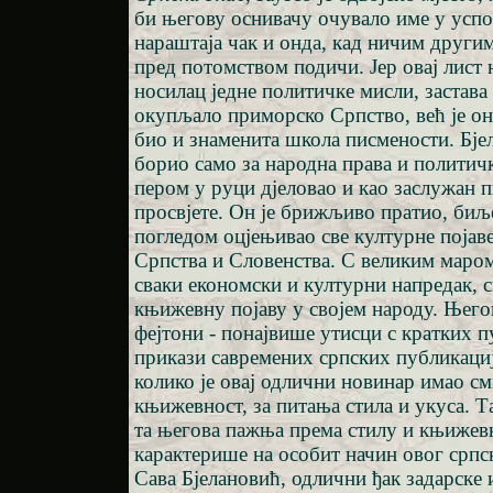
би његову оснивачу очувало име у усп
нараштаја чак и онда, кад ничим другим
пред потомством подичи. Јер овај лист 
носилац једне политичке мисли, застава 
окупљало приморско Српство, већ је он 
био и знаменита школа писмености. Бјел
борио само за народна права и политичке
пером у руци дјеловао и као заслужан 
просвјете. Он је брижљиво пратио, би
погледом оцјењивао све културне појаве
Српства и Словенства. С великим маро
сваки економски и културни напредак, 
књижевну појаву у својем народу. Њег
фејтони - понајвише утисци с кратких п
прикази савремених српских публикација
колико је овај одлични новинар имао см
књижевност, за питања стила и укуса. Т
та његова пажња према стилу и књижев
карактерише на особит начин овог српс
Сава Бјелановић, одлични ђак задарске 