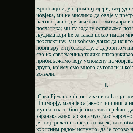
Вршњаци и, у скромној мјери, сатрудб
човјека, ми не мислимо да овдје у пре
његово јавно дјелање као политичара и
посланика; ми ту задаћу остављамо поз
људима који ће за такав посао имати мн
перспективу. Ми хоћемо данас да нешт
новинару и публицисту, о даровитом пис
својих савременика толико гласа уживао
прибиљежимо коју успомену на човјека
друга, којему смо много дуговали и кој
вољели.
I.
Сава Бјелановић, оснивач и вођа српске
Приморју, мада је са јавног попришта 
мушке снаге, био је ипак тако срећан, да
заранака живота свога чуо глас народн
је свој, релативно кратки вијек, тако об
корисним радом испунио, да је готово 