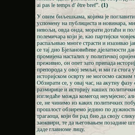
ai pas le temps d' être bref”.
(1)
У овим биљешкама, којима је поглавити 
успомену на публициста и новинара, ми
невољи, овда онда, морати дотаћи и по
полемичара који је, као партијски човјек
распаљивао многе страсти и изазивао ја
се тај дио Бјелановићеве дјелатности д
промијена насталих у политичкој оријен
преживио, он опет зато припада истори
препорода у овој земљи, и ми га стога 
историјском осврту не могосмо сасвим
Обзирати се, у овај час, на акутну фазу
размирице и историју наших политички
изгледаће можда комегод неумјесно; али
се, не чинимо из каких политичких побу
прошлост обзиремо једино по дужности
трагаоца, који би рад био да своју сли
заоквири, те да његовањем позадине шт
даде главноме лицу.