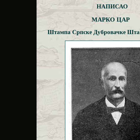
НАПИСАО
МАРКО ЦАР
Штампа Српске Дубровачке Штам