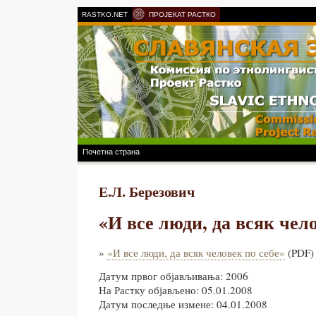
RASTKO.NET
ПРОЈЕКАТ РАСТКО
Почетна страна
Е.Л. Березович
«И все люди, да всяк чело
»
«И все люди, да всяк человек по себе»
(PDF)
Датум првог објављивања: 2006
На Растку објављено: 05.01.2008
Датум последње измене: 04.01.2008