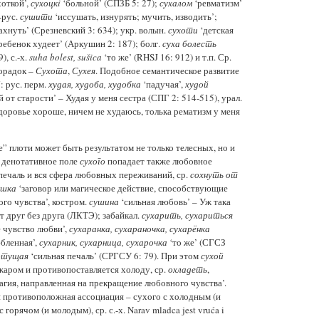
откой’,
сухоцкi
‘больной’ (СПЗБ 5: 27);
сухалом
‘ревматизм’
-рус.
сушити
‘иссушать, изнурять; мучить, изводить’;
ахнуть’ (Срезневский 3: 634); укр. волын.
сухоти
‘детская
ребенок худеет’ (Аркушин 2: 187); болг.
суха болесть
), с.-х.
suha bolest, sušica
‘то же’ (RHSJ 16: 912) и т.п. Ср.
орадок –
Сухота
,
Сухея
. Подобное семантическое развитие
й
: рус. перм.
худая, худоба, худобка
‘падучая’,
худой
 от старости’ – Худая у меня сестра (СПГ 2: 514-515), урал.
Здоровье хороше, ничем не худаюсь, толька рематизм у меня
” плоти может быть результатом не только телесных, но и
 денотативное поле
сухого
попадает также любовное
 печаль и вся сфера любовных переживаний, ср.
сохнуть от
ушка
‘заговор или магическое действие, способствующие
о чувства’, костром.
сушина
‘сильная любовь’ – Уж така
т друг без друга (ЛКТЭ); забайкал.
сухарить, сухариться
 чувство любви’,
сухаранка, сухараночка, сухарёнка
бленная’,
сухарник, сухарница, сухарочка
‘то же’ (СГСЗ
отущая
‘сильная печаль’ (СРГСУ 6: 79). При этом
сухой
 жаром и противопоставляется холоду, ср.
охладеть
,
агия, направленная на прекращение любовного чувства’.
и противоположная ассоциация – сухого с холодным (и
 горячом (и молодым), ср. с.-х. Narav mladca jest vruća i