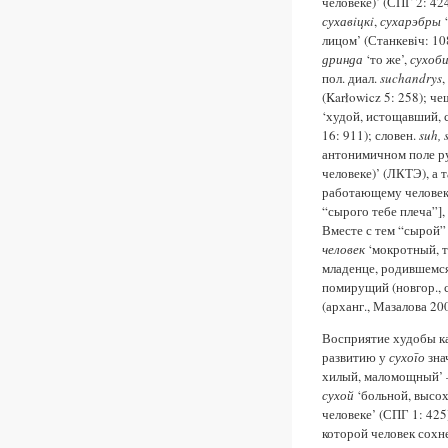
человеке)’ (СПГ 2: 424
сухавiцкi
,
сухарэбры
‘
лицом’ (Станкевiч: 10
дринда
‘то же’,
сухоби
пол. диал.
suchandrys
,
(Karłowicz 5: 258); че
‘худой, истощавший, с
16: 911); словен.
suh, 
антонимичном поле ру
человеке)’ (ЛКТЭ), а 
работающему человеку: 
“сырого тебе плеча”], 
Вместе с тем “сырой
человек
‘мокротный, т
младенце, родившемся
помирущий (новгор., с
(арханг., Мазалова 200
Восприятие худобы ка
развитию у
сухого
зна
хилый, маломощный’ –
сухой
‘больной, высох
человеке’ (СПГ 1: 425)
которой человек сохне