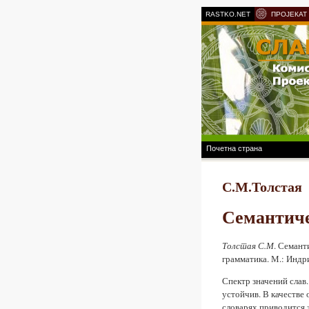
RASTKO.NET
ПРОЈЕКАТ
Почетна страна
С.М.Толстая
Семантиче
Толстая С.М
. Семант
грамматика. М.: Индри
Спектр значений слав.
устойчив. В качестве
словарях приводится 