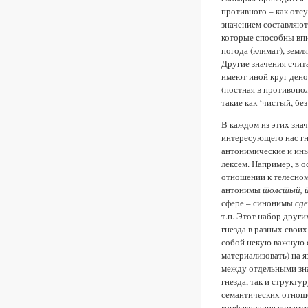
противного – как отсу
значением составляют
которые способны впи
погода (климат), земл
Другие значения счи
имеют иной круг дено
(постная в противопо
такие как ‘чистый, бе
В каждом из этих зна
интересующего нас гн
антонимические и ины
лексем. Например, в 
отношении к телесно
антонимы
толстый, 
сфере – синонимы
сд
т.п. Этот набор други
гнезда в разных свои
собой некую важную 
материализовать) на 
между отдельными зна
гнезда, так и структу
семантических отнош
конфигурация семант