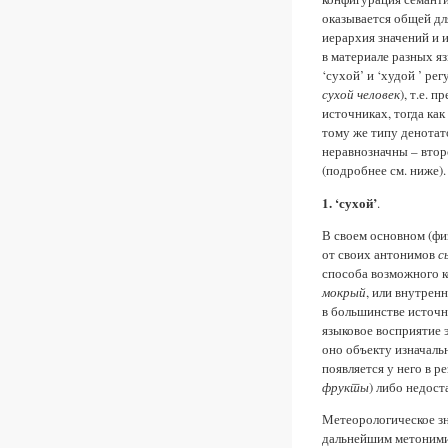
оказывается общей для
иерархия значений и 
в материале разных яз
‘сухой’ и ‘худой ’ ре
сухой человек
), т.е. 
источниках, тогда ка
тому же типу денота
неравнозначны – втор
(подробнее см. ниже).
1. ‘сухой’
.
В своем основном (фи
от своих антонимов
с
способа возможного ко
мокрый
, или внутренн
в большинстве источн
языковое восприятие э
оно объекту изначаль
появляется у него в р
фрукты
) либо недост
Метеорологическое з
дальнейшим метонимич