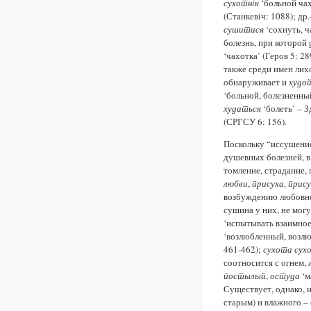
сухотнiк
‘больной чах
(Станкевiч: 1088); др.
сушитися
‘сохнуть, ч
болезнь, при которой 
‘чахотка’ (Геров 5: 289
также среди имен лих
обнаруживает и
худо
‘больной, болезненный
худаться
‘болеть’ – 
(СРГСУ 6: 156).
Поскольку “иссушение
душевных болезней, в
томление, страдание,
любви
,
присуха
,
прис
возбуждению любовног
сушина у них, не могу
‘испытывать взаимное
‘возлюбленный, возлю
461-462);
сухота сух
соотносится с огнем,
постылый
,
остуда
‘м
Существует, однако, 
старым) и влажного – с