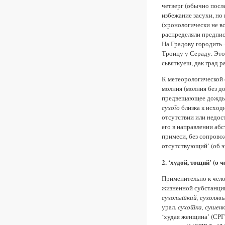
четверг (обычно после
избежание засухи, но
(хронологически не в
распределяли предписа
На Градову городить –
Троицу у Сераду. Это 
сьвяткуеш, дак град р
К метеорологической 
молния (молния без до
предвещающее дождь’ 
сухого
близка к исход
отсутствии или недост
его в направлении абс
примеси, без сопрово
отсутствующий’ (об эт
2. ‘худой, тощий’ (о 
Применительно к чел
жизненной субстанции
сухолыткий, сухоляв
урал.
сухотка, сушенк
‘худая женщина’ (СРГ