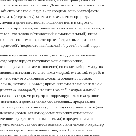
тствие или недостаток влаги. Денотативное поле слов с этим
 объекты мертвой натуры - природные вещи и артефакты,
тывать (содержать) влагу, а также явления природы -
я, почва и далее местность, лишенные влаги и сырости.
таются вторичными, метонимическими и метафорическими, и
татов: это человек (физический и эмоциональный), пища
ложность скоромной), некоторые абстрактные признаки,
з примесей’, ‘недостаточный, малый’, ‘пустой, полый’ и др.
чений и применительно к каждому типу денотатов члены
езда коррелируют (вступают в синонимические,
е парадигматические отношения) со своим набором других
основном значении это антонимы
мокрый, влажный, сырой
; в
му человеку это синонимы
худой
,
худощавый
,
тощий
,
полный, жирный, тучный
; применительно к эмоциональной
ержанный
,
холодный
, антонимы
живой, эмоциональный
и
х слов, с которыми регулярно коррелирует лексика данного
х значениях и денотативных соотнесениях, представляет
системную характеристику, способную формализовать (или
языковом уровне как логику семантических отношений
чениями (и денотативными полями) в пределах самого
ру многозначности соотносительных с ним лексем и характер
ений между коррелятивными гнездами. При этом сама
ических отношений и денотативной соотнесенности часто