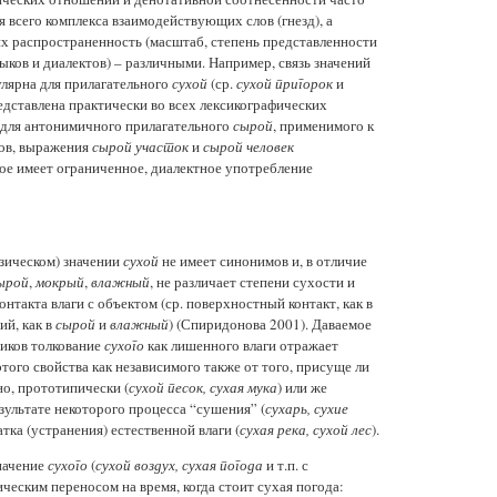
 всего комплекса взаимодействующих слов (гнезд), а
их распространенность (масштаб, степень представленности
ыков и диалектов) – различными. Например, связь значений
гулярна для прилагательного
сухой
(ср.
сухой пригорок
и
представлена практически во всех лексикографических
к для антонимичного прилагательного
сырой
, применимого к
тов, выражения
сырой участок
и
сырой человек
ое имеет ограниченное, диалектное употребление
зическом) значении
сухой
не имеет синонимов и, в отличие
ырой
,
мокрый
,
влажный
, не различает степени сухости и
нтакта влаги с объектом (ср. поверхностный контакт, как в
ий, как в
сырой
и
влажный
) (Спиридонова 2001). Даваемое
иков толкование
сухого
как лишенного влаги отражает
того свойства как независимого также от того, присуще ли
но, прототипически (
сухой песок, сухая мука
) или же
езультате некоторого процесса “сушения” (
сухарь, сухие
атка (устранения) естественной влаги (
сухая река, сухой лес
).
начение
сухого
(
сухой воздух, сухая погода
и т.п. с
еским переносом на время, когда стоит сухая погода: