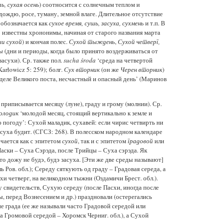
ь, сухая осень
) соотносится с солнечным теплом и
дождю, росе, туману, земной влаге. Длительное отсутствие
обозначается как
сухое время, сушь, засуха, сухмень
и т.п. В
 известны хрононимы, начиная от старого названия марта
и сухой
) и кончая полес.
Сухой тыждень
,
Сухой четверг,
ы
(дни и периоды, когда было принято воздерживаться от
асухи). Ср. также пол.
sucha środa
‘среда на четвертой
arłowicz 5: 259); болг.
Сух вторник
(он же
Черен вторник
)
еделе Великого поста, несчастный и опасный день’ (Маринов
приписывается месяцу (луне), граду и грому (молнии). Ср.
олодик
‘молодой месяц, стоящий вертикально к земле и
огоду’: Сухой маладик, сухавей: если чирис четвирть ни
 суха будит. (СГСЗ: 268). В полесском народном календаре
чается как с эпитетом
сухой
, так и с эпитетом
градовой
или
Паски – Суха Сэрэда, после Трийцы – Суха сэрэда. Як
о дожу не будэ, будэ засуха. [Эти же две среды называют]
ь Ров. обл.); Середу сяткують од граду – Градовая середа, а
хи четверг, на великодном тыжни (Оздамичи Брест. обл.).
 свидетельств, Сухую середу (после Пасхи, иногда после
, перед Вознесением и др.) праздновали (остерегались
е града (ее же называли часто Градовой середой или
а Громовой середой – Хоромск Черниг. обл.), а Сухой