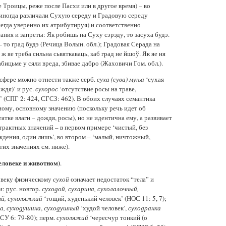
 Троицы, реже после Пасхи или в другое время) – во
 иногда различали Сухую середу и Градовую середу
сегда уверенно их атрибутируя) и соответственно
ния и запреты: Як робишь на Суху сэрэду, то засуха будэ.
 то град будэ (Речица Волын. обл.); Градовая Серада на
ж яе треба сильна сьвяткаваць, каб град не йшоў. Як яе ня
абицьме у сяли вреда, збивае дабро (Жаховичи Гом. обл.).
сфере можно отнести также серб.
суха (сува) муња
‘сухая
ждя)’ и рус.
сухорос
‘отсутствие росы на траве,
(СПГ 2: 424, СГСЗ: 462). В обоих случаях семантика
ному, основному значению (поскольку речь идет об
атке влаги – дождя, росы), но не идентична ему, а развивает
трактных значений – в первом примере ‘чистый, без
ждения, один лишь’, во втором – ‘малый, ничтожный,
их значениях см. ниже).
человеке и животном)
.
овеку физическому
сухой
означает недостаток “тела” и
: рус. новгор.
суходой, сухарина, сухолалочный,
ый, сухоляжкий
‘тощий, худенький человек’ (НОС 11: 5, 7);
а, суходушина
,
суходушный
‘худой человек’,
суходранка
СУ 6: 79-80); перм.
сухоляжий
‘чересчур тонкий (о