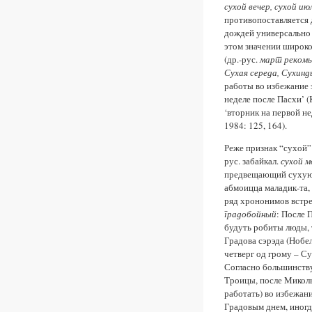
сухой вечер, сухой июл
противопоставляется 
дождей универсально 
этом значении широко
(др.-рус.
март рекомы
Сухая середа, Сухинд
работы во избежание з
неделе после Пасхи’ (K
‘вторник на первой н
1984: 125, 164).
Реже признак “сухой” 
рус. забайкал.
сухой м
предвещающий сухую п
абмоицца маладик-та,
ряд хрононимов встре
градобойный
: После 
будуть робиты люды, т
Градова сэрэда (Нобел
четверг од грому – Су
Согласно большинству
Троицы, после Миколы
работать) во избежани
Градовым днем, иногд