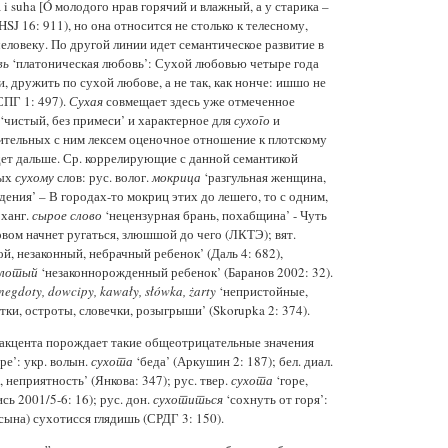
na i suha [Ó молодого нрав горячий и влажный, а у старика –
SJ 16: 911), но она относится не столько к телесному,
еловеку. По другой линии идет семантическое развитие в
вь
‘платоническая любовь’: Сухой любовью четыре года
, дружить по сухой любове, а не так, как нонче: ишшо не
(СПГ 1: 497).
Сухая
совмещает здесь уже отмеченное
‘чистый, без примеси’ и характерное для
сухого
и
тельных с ним лексем оценочное отношение к плотскому
удет дальше. Ср. коррелирующие с данной семантикой
ных
сухому
слов: рус. волог.
мокрица
‘разгульная женщина,
ения’ – В городах-то мокриц этих до лешего, то с одним,
рханг.
сырое слово
‘нецензурная брань, похабщина’ - Чуть
овом начнет ругаться, злюшшой до чего (ЛКТЭ); вят.
й, незаконный, небрачный ребенок’ (Даль 4: 682),
олотый
‘незаконнорожденный ребенок’ (Баранов 2002: 32).
anegdoty, dowcipy, kawały, słówka, żarty
‘непристойные,
ки, остроты, словечки, розыгрыши’ (Skorupka 2: 374).
акцента порождает такие общеотрицательные значения
горе’: укр. волын.
сухота
‘беда’ (Аркушин 2: 187); бел. диал.
 неприятность’ (Янкова: 347); рус. твер.
сухота
‘горе,
сь 2001/5-6: 16); рус. дон.
сухотиться
‘сохнуть от горя’:
сына) сухотисся глядишь (СРДГ 3: 150).