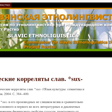
 РАСТКО
ские корреляты слав. *sux-
ические корреляты слав. *
sux
- //Язык культуры: семантика и
к. 2004. С. 384–400.
 *
sux
- и его производных не слишком велик и сравнительно
 основного и первого во всех литературных и диалектных
значение физического свойства сухости, трактуемого от