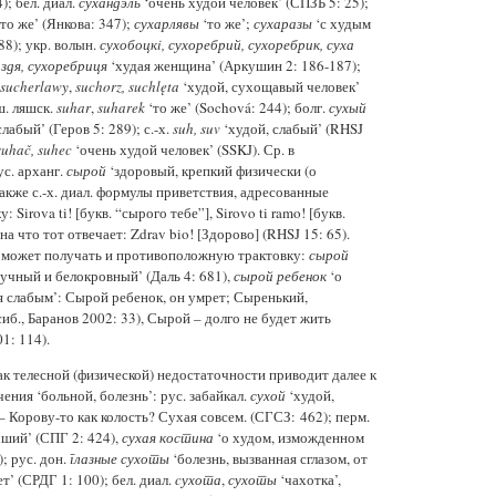
); бел. диал.
сухандэль
‘очень худой человек’ (СПЗБ 5: 25);
то же’ (Янкова: 347);
сухарлявы
‘то же’;
сухаразы
‘с худым
88); укр. волын.
сухобоцкi, сухоребрий, сухоребрик, суха
здя, сухоребриця
‘худая женщина’ (Аркушин 2: 186-187);
sucherlawy
,
suchorz, suchlęta
‘худой, сухощавый человек’
ш. ляшск.
suhar
,
suharek
‘то же’ (Sochová: 244); болг.
сухый
лабый’ (Геров 5: 289); с.-х.
suh, suv
‘худой, слабый’ (RHSJ
suhač, suhec
‘очень худой человек’ (SSKJ). Ср. в
с. арханг.
сырой
‘здоровый, крепкий физически (о
также с.-х. диал. формулы приветствия, адресованные
Sirova ti! [букв. “сырого тебе”], Sirovo ti ramo! [букв.
на что тот отвечает: Zdrav bio! [Здорово] (RHSJ 15: 65).
” может получать и противоположную трактовку:
сырой
учный и белокровный’ (Даль 4: 681),
сырой ребенок
‘о
 слабым’: Сырой ребенок, он умрет; Сыренький,
иб., Баранов 2002: 33), Сырой – долго не будет жить
1: 114).
к телесной (физической) недостаточности приводит далее к
чения ‘больной, болезнь’: рус. забайкал.
сухой
‘худой,
 Корову-то как колость? Сухая совсем. (СГСЗ: 462); перм.
ший’ (СПГ 2: 424),
сухая костина
‘о худом, изможденном
; рус. дон.
глазные сухоты
‘болезнь, вызванная сглазом, от
т’ (СРДГ 1: 100); бел. диал.
cухота
,
сухоты
‘чахотка’,