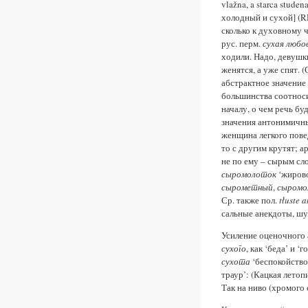
vlažna, a starca stude
холодный и сухой] (RH
сколько к духовному ч
рус. перм.
сухая любо
ходили. Надо, девушки
женятся, а уже спят. 
абстрактное значение 
большинства соотноси
началу, о чем речь б
значения антонимич
женщина легкого повед
то с другим крутят; а
не по ему – сырым сл
сыромолоток
‘жирово
сырометный
,
сыром
Ср. также пол.
tłuste 
сальные анекдоты, шут
Усиление оценочного 
сухого
, как ‘беда’ и ‘
сухота
‘беспокойство,
траур’: (Кацкая летопи
Так на ниво (хромого 