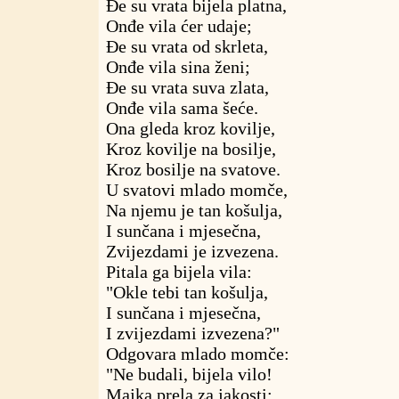
Đe su vrata bijela platna,
Onđe vila ćer udaje;
Đe su vrata od skrleta,
Onđe vila sina ženi;
Đe su vrata suva zlata,
Onđe vila sama šeće.
Ona gleda kroz kovilje,
Kroz kovilje na bosilje,
Kroz bosilje na svatove.
U svatovi mlado momče,
Na njemu je tan košulja,
I sunčana i mjesečna,
Zvijezdami je izvezena.
Pitala ga bijela vila:
"Okle tebi tan košulja,
I sunčana i mjesečna,
I zvijezdami izvezena?"
Odgovara mlado momče:
"Ne budali, bijela vilo!
Majka prela za jakosti;