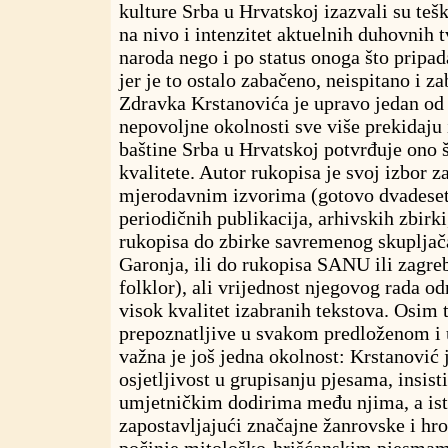
kulture Srba u Hrvatskoj izazvali su teš
na nivo i intenzitet aktuelnih duhovnih 
naroda nego i po status onoga što pripa
jer je to ostalo zabačeno, neispitano i z
Zdravka Krstanovića je upravo jedan od 
nepovoljne okolnosti sve više prekidaju i
baštine Srba u Hrvatskoj potvrđuje ono š
kvalitete. Autor rukopisa je svoj izbor 
mjerodavnim izvorima (gotovo dvadeset
periodičnih publikacija, arhivskih zbirk
rukopisa do zbirke savremenog skupljača
Garonja, ili do rukopisa SANU ili zagr
folklor), ali vrijednost njegovog rada o
visok kvalitet izabranih tekstova. Osim 
prepoznatljive u svakom predloženom i
važna je još jedna okolnost: Krstanović j
osjetljivost u grupisanju pjesama, insist
umjetničkim dodirima među njima, a is
zapostavljajući značajne žanrovske i hro