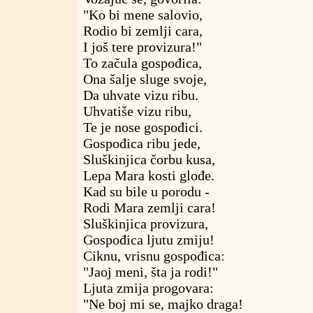
"Ko bi mene salovio,
Rodio bi zemlji cara,
I još tere provizura!"
To začula gospođica,
Ona šalje sluge svoje,
Da uhvate vizu ribu.
Uhvatiše vizu ribu,
Te je nose gospođici.
Gospođica ribu jede,
Sluškinjica čorbu kusa,
Lepa Mara kosti glođe.
Kad su bile u porodu -
Rodi Mara zemlji cara!
Sluškinjica provizura,
Gospođica ljutu zmiju!
Ciknu, vrisnu gospođica:
"Jaoj meni, šta ja rodi!"
Ljuta zmija progovara:
"Ne boj mi se, majko draga!