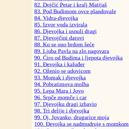
82. Dojčić Petar i kralj Matijaš
83. Pod Budimom ovce plandovale
84. Vidra-djevojka
85. Izvor voda izvirala
86. Djevojka i usnuli dragi
87. Djevojčini darovi
88. Ko se ono brdom šeće
89. Ljuba Pavla na zlo nagovara
90. Ćiro od Budima i ljepota djevojka
91. Đevojka i kaluđer
92. Oženio se udovicom
93. Momak i djevojka
94. Pobratimova molba
95. Lepa Mara i Jovo
96. Srpče momče i car
97. Djevojku dragi izbavio
98. Tri delije i djevojka
99. Oj, Jovanko, drugarice moja
100. Đevojka se nadmudruje s momkom