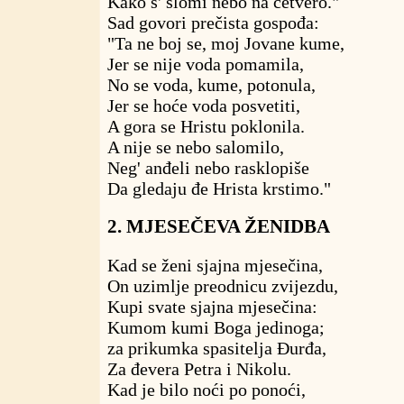
Kako s' slomi nebo na četvero."
Sad govori prečista gospođa:
"Ta ne boj se, moj Jovane kume,
Jer se nije voda pomamila,
No se voda, kume, potonula,
Jer se hoće voda posvetiti,
A gora se Hristu poklonila.
A nije se nebo salomilo,
Neg' anđeli nebo rasklopiše
Da gledaju đe Hrista krstimo."
2. MJESEČEVA ŽENIDBA
Kad se ženi sjajna mjesečina,
On uzimlje preodnicu zvijezdu,
Kupi svate sjajna mjesečina:
Kumom kumi Boga jedinoga;
za prikumka spasitelja Đurđa,
Za đevera Petra i Nikolu.
Kad je bilo noći po ponoći,