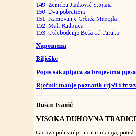
149. Ženidba Janković Stojana
150. Dva pobratima
151. Kumovanje Grčića Manojla
152. Mali Radojica
153. Oslobođenje Beča od Turaka
Napomena
Bilješke
Popis sakupljača sa brojevima pjes
Rječnik manje poznatih riječi i izra
Dušan Ivanić
VISOKA DUHOVNA TRADICI
Gotovo polustoljetna asimilacija, potisk