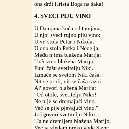
ona drži Hrista Boga na šaka!"
4. SVECI PIJU VINO
U Damjana kuća od tamjana,
U njoj sveci rujno piju vino:
U vr' stola Petar i Nikola,
U dnu stola Petka i Neđelja,
Među njima blažena Marija;
Toči vino blažena Marija,
Puni čašu svetitelju Niki.
Izmače se svetom Niki čaša,
Nit se proli, nit se čaša razbi.
Al' govori blažena Marija:
"Od otole, svetitelju Niko!
Ne pije se dremajući vino,
Već se pije pjevajući vino."
Još govori svetitelju Niko:
"Ja ne dremljem blažena Marijo,
Već ja gledam preko vode Save: