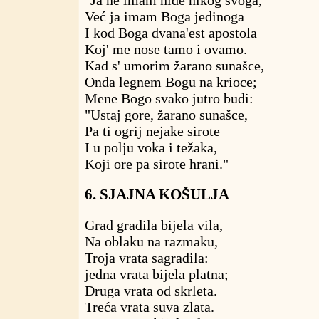
"Ja ne imam niđe nikog svoga,
Već ja imam Boga jedinoga
I kod Boga dvana'est apostola
Koj' me nose tamo i ovamo.
Kad s' umorim žarano sunašce,
Onda legnem Bogu na krioce;
Mene Bogo svako jutro budi:
"Ustaj gore, žarano sunašce,
Pa ti ogrij nejake sirote
I u polju voka i težaka,
Koji ore pa sirote hrani."
6. SJAJNA KOŠULJA
Grad gradila bijela vila,
Na oblaku na razmaku,
Troja vrata sagradila:
jedna vrata bijela platna;
Druga vrata od skrleta.
Treća vrata suva zlata.