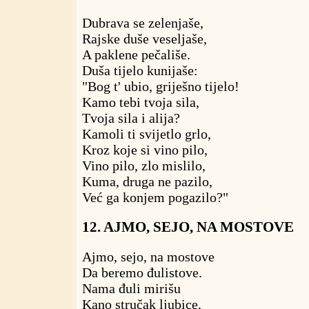
Dubrava se zelenjaše,
Rajske duše veseljaše,
A paklene pečališe.
Duša tijelo kunijaše:
"Bog t' ubio, griješno tijelo!
Kamo tebi tvoja sila,
Tvoja sila i alija?
Kamoli ti svijetlo grlo,
Kroz koje si vino pilo,
Vino pilo, zlo mislilo,
Kuma, druga ne pazilo,
Već ga konjem pogazilo?"
12. AJMO, SEJO, NA MOSTOVE
Ajmo, sejo, na mostove
Da beremo đulistove.
Nama đuli mirišu
Kano stručak ljubice,