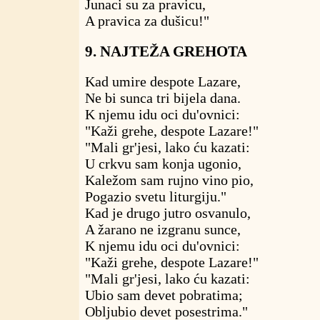
Junaci su za pravicu,
A pravica za dušicu!"
9. NAJTEŽA GREHOTA
Kad umire despote Lazare,
Ne bi sunca tri bijela dana.
K njemu idu oci du'ovnici:
"Kaži grehe, despote Lazare!"
"Mali gr'jesi, lako ću kazati:
U crkvu sam konja ugonio,
Kaležom sam rujno vino pio,
Pogazio svetu liturgiju."
Kad je drugo jutro osvanulo,
A žarano ne izgranu sunce,
K njemu idu oci du'ovnici:
"Kaži grehe, despote Lazare!"
"Mali gr'jesi, lako ću kazati:
Ubio sam devet pobratima;
Obljubio devet posestrima."