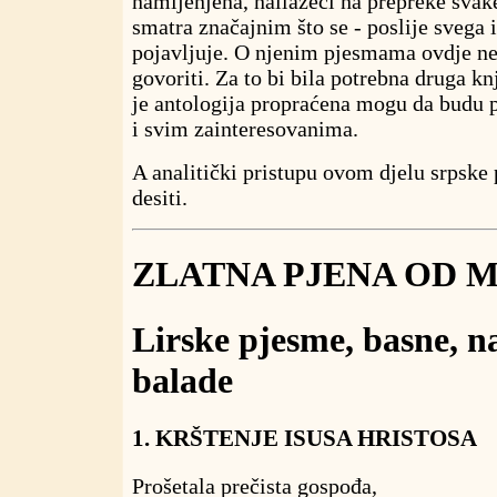
namijenjena, nailazeći na prepreke svake
smatra značajnim što se - poslije svega 
pojavljuje. O njenim pjesmama ovdje n
govoriti. Za to bi bila potrebna druga kn
je antologija propraćena mogu da budu 
i svim zainteresovanima.
A analitički pristupu ovom djelu srpske 
desiti.
ZLATNA PJENA OD 
Lirske pjesme, basne, na
balade
1. KRŠTENJE ISUSA HRISTOSA
Prošetala prečista gospođa,