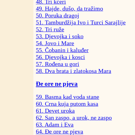
48. Tri kćeri
49. Hajde, dušo, da tražimo
50. Poruka dragoj
51. Tamburdžija Ivo i Turci Sarajlije
52. Tri ruže
53. Djevojka i soko
54. Jovo i Mare
55. Čobanin i kaluđer
56. Djevojka i kosci
57. Rođena u gori
58. Dva brata i zlatokosa Mara
Đe ore ne pjeva
59. Basma kad voda stane
60. Crna kuja putom kasa
61. Devet uroka
62. San zaspo, a urok, ne zaspo
63. Adam i Eva
64. Đe ore ne pjeva