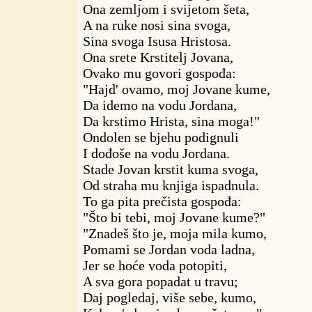
Ona zemljom i svijetom šeta,
A na ruke nosi sina svoga,
Sina svoga Isusa Hristosa.
Ona srete Krstitelj Jovana,
Ovako mu govori gospođa:
"Hajd' ovamo, moj Jovane kume,
Da idemo na vodu Jordana,
Da krstimo Hrista, sina moga!"
Ondolen se bjehu podignuli
I dođoše na vodu Jordana.
Stade Jovan krstit kuma svoga,
Od straha mu knjiga ispadnula.
To ga pita prečista gospođa:
"Što bi tebi, moj Jovane kume?"
"Znadeš što je, moja mila kumo,
Pomami se Jordan voda ladna,
Jer se hoće voda potopiti,
A sva gora popadat u travu;
Daj pogledaj, više sebe, kumo,