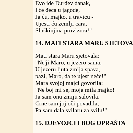
Evo ide Đurđev danak,
I'će đeca u jagode,
Ja ću, majko, u travicu -
Ujesti ću zemlji cara,
Sluškinjina provizura!"
14. MATI STARA MARU SJETOV
Mati stara Maru sjetovala:
"Ne'ji Maro, u jezero sama,
U jezeru ljuta zmija spava,
pazi, Maro, da te ujest neće!"
Mara svojoj majci govorila:
"Ne boj mi se, moja mila majko!
Ja sam onu zmiju salovila.
Crne sam joj oči povadila,
Pa sam dala svilaru za svilu!"
15. DJEVOJCI I BOG OPRAŠTA