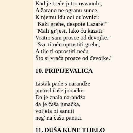
Kad je treće jutro osvanulo,
A žarano ne ogranu sunce,
K njemu idu oci du'ovnici:
"Kaži grehe, despote Lazare!"
"Mali gr'jesi, lako ću kazati:
Vratio sam prosce od đevojke."
"Sve ti oću oprostiti grehe,
A tije ti oprostiti neću
Što si vraća prosce od đevojke."
10. PRIPIJEVALICA
Listak pade s narandže
posred čaše junačke.
Da je znala narandža
da je čaša junačka,
voljela bi sanuti
neg' na čašu panuti.
11. DUŠA KUNE TIJELO