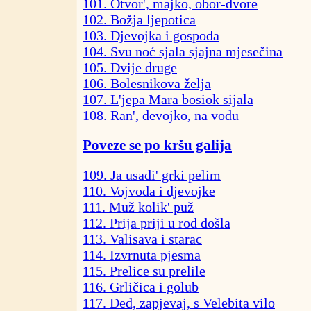
101. Otvor', majko, obor-dvore
102. Božja ljepotica
103. Djevojka i gospoda
104. Svu noć sjala sjajna mjesečina
105. Dvije druge
106. Bolesnikova želja
107. L'jepa Mara bosiok sijala
108. Ran', đevojko, na vodu
Poveze se po kršu galija
109. Ja usadi' grki pelim
110. Vojvoda i djevojke
111. Muž kolik' puž
112. Prija priji u rod došla
113. Valisava i starac
114. Izvrnuta pjesma
115. Prelice su prelile
116. Grličica i golub
117. Ded, zapjevaj, s Velebita vilo