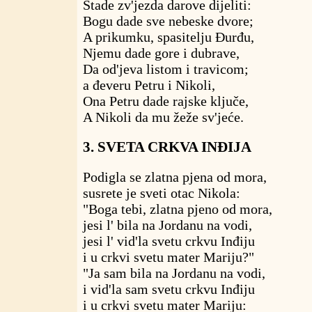
Stade zv'jezda darove dijeliti:
Bogu dade sve nebeske dvore;
A prikumku, spasitelju Đurđu,
Njemu dade gore i dubrave,
Da od'jeva listom i travicom;
a đeveru Petru i Nikoli,
Ona Petru dade rajske ključe,
A Nikoli da mu žeže sv'jeće.
3. SVETA CRKVA INĐIJA
Podigla se zlatna pjena od mora,
susrete je sveti otac Nikola:
"Boga tebi, zlatna pjeno od mora,
jesi l' bila na Jordanu na vodi,
jesi l' vid'la svetu crkvu Inđiju
i u crkvi svetu mater Mariju?"
"Ja sam bila na Jordanu na vodi,
i vid'la sam svetu crkvu Inđiju
i u crkvi svetu mater Mariju: