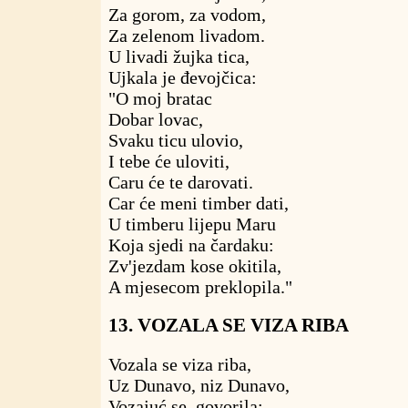
Za gorom, za vodom,
Za zelenom livadom.
U livadi žujka tica,
Ujkala je đevojčica:
"O moj bratac
Dobar lovac,
Svaku ticu ulovio,
I tebe će uloviti,
Caru će te darovati.
Car će meni timber dati,
U timberu lijepu Maru
Koja sjedi na čardaku:
Zv'jezdam kose okitila,
A mjesecom preklopila."
13. VOZALA SE VIZA RIBA
Vozala se viza riba,
Uz Dunavo, niz Dunavo,
Vozajuć se, govorila: