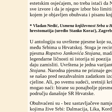
estetskim osjećajem, no treba istaći da 
sve izvore i da je njegov izbor bio limiti
kojem je objavljen obuhvata i pisanu kn
* Vladan Nedić,
Usmena književnost Srba u H
hrestomatija (uredio Stanko Korać), Zagreb
U antologiju su uvrštene pjesme koje su
među Srbima u Hrvatskoj. Stoga je recim
pjesma
Ropstvo Jankovića Stojana
, mad
legendarne ličnosti ni istorija ni poezij
daju zamisliti. Uvrštena je jedna varija
Stojana
. Narodna pjesma ne priznaje geo
se našao pred nezahvalnim zadatkom izdv
cjeline. Ali, po svemu sudeći, sretniji kr
mogao naći: birane su ponajbolje pjesm
području današnje SR Hrvatske.
Obuhvaćeni su - bez sastavljačeve namjer
kojima žive Srbi: Dalmacija, Lika, Kord