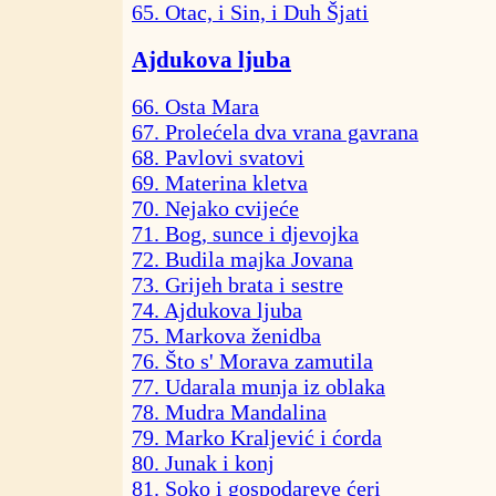
65. Otac, i Sin, i Duh Šjati
Ajdukova ljuba
66. Osta Mara
67. Prolećela dva vrana gavrana
68. Pavlovi svatovi
69. Materina kletva
70. Nejako cvijeće
71. Bog, sunce i djevojka
72. Budila majka Jovana
73. Grijeh brata i sestre
74. Ajdukova ljuba
75. Markova ženidba
76. Što s' Morava zamutila
77. Udarala munja iz oblaka
78. Mudra Mandalina
79. Marko Kraljević i ćorda
80. Junak i konj
81. Soko i gospodareve ćeri