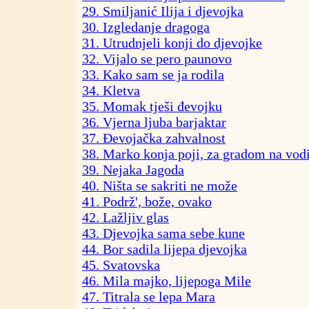
29. Smiljanić Ilija i djevojka
30. Izgledanje dragoga
31. Utrudnjeli konji do djevojke
32. Vijalo se pero paunovo
33. Kako sam se ja rodila
34. Kletva
35. Momak tješi đevojku
36. Vjerna ljuba barjaktar
37. Đevojačka zahvalnost
38. Marko konja poji, za gradom na vod
39. Nejaka Jagoda
40. Ništa se sakriti ne može
41. Podrž', bože, ovako
42. Lažljiv glas
43. Djevojka sama sebe kune
44. Bor sadila lijepa djevojka
45. Svatovska
46. Mila majko, lijepoga Mile
47. Titrala se lepa Mara