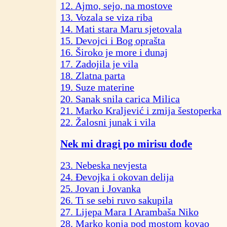
12. Ajmo, sejo, na mostove
13. Vozala se viza riba
14. Mati stara Maru sjetovala
15. Devojci i Bog oprašta
16. Široko je more i dunaj
17. Zadojila je vila
18. Zlatna parta
19. Suze materine
20. Sanak snila carica Milica
21. Marko Kraljević i zmija šestoperka
22. Žalosni junak i vila
Nek mi dragi po mirisu dođe
23. Nebeska nevjesta
24. Đevojka i okovan delija
25. Jovan i Jovanka
26. Ti se sebi ruvo sakupila
27. Lijepa Mara I Arambaša Niko
28. Marko konja pod mostom kovao