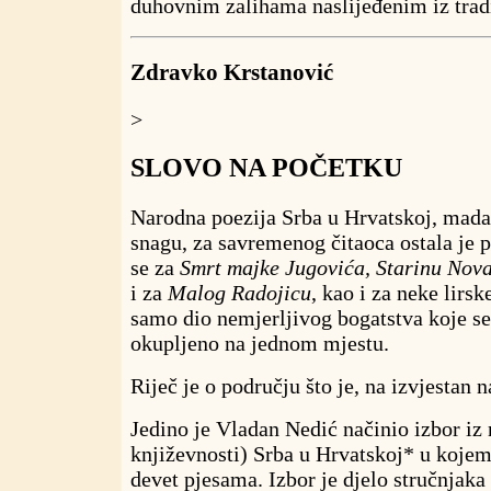
duhovnim zalihama naslijeđenim iz tradi
Zdravko Krstanović
>
SLOVO NA POČETKU
Narodna poezija Srba u Hrvatskoj, mada
snagu, za savremenog čitaoca ostala je 
se za
Smrt majke Jugovića, Starinu Nov
i za
Malog Radojicu
, kao i za neke lirsk
samo dio nemjerljivog bogatstva koje se
okupljeno na jednom mjestu.
Riječ je o području što je, na izvjestan n
Jedino je Vladan Nedić načinio izbor i
književnosti) Srba u Hrvatskoj* u kojem 
devet pjesama. Izbor je djelo stručnjaka