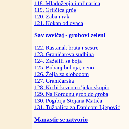
118. Mladoženja i mlinarica
119. Grličica grče
120. Žaba i rak
121. Kokan od ovaca
Sav zavičaj - grobovi zeleni
122. Rastanak brata i sestre
123. Graničareva sudbina
124. Zaželili se boja
125. Bubanj bubnja, neno
126. Želja za slobodom
127. Graničarska
128. Ko bi krvcu u r'jeku skupio
129. Na Kordunu grob do groba
130. Pogibija Stojana Matića
131. Tužbalica za Danicom Ljepović
Manastir se zatvorio