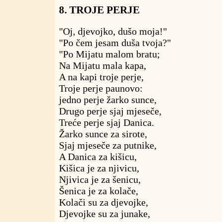
8. TROJE PERJE
"Oj, djevojko, dušo moja!"
"Po čem jesam duša tvoja?"
"Po Mijatu malom bratu;
Na Mijatu mala kapa,
A na kapi troje perje,
Troje perje paunovo:
jedno perje žarko sunce,
Drugo perje sjaj mjeseče,
Treće perje sjaj Danica.
Žarko sunce za sirote,
Sjaj mjeseče za putnike,
A Danica za kišicu,
Kišica je za njivicu,
Njivica je za šenicu,
Šenica je za kolače,
Kolači su za djevojke,
Djevojke su za junake,