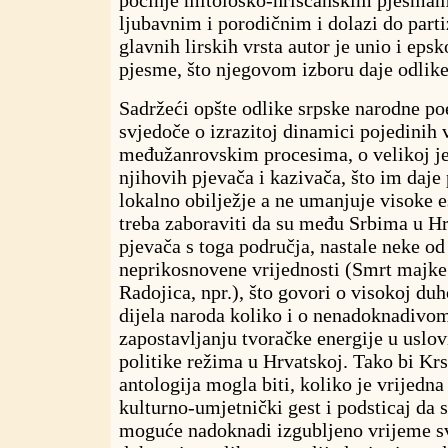
počinje mitološko-hrišćanskim pjesmama
ljubavnim i porodičnim i dolazi do part
glavnih lirskih vrsta autor je unio i epsk
pjesme, što njegovom izboru daje odlike
Sadržeći opšte odlike srpske narodne po
svjedoče o izrazitoj dinamici pojedinih v
međužanrovskim procesima, o velikoj je
njihovih pjevača i kazivača, što im daje
lokalno obilježje a ne umanjuje visoke e
treba zaboraviti da su među Srbima u Hrv
pjevača s toga područja, nastale neke o
neprikosnovene vrijednosti (Smrt majke
Radojica, npr.), što govori o visokoj duh
dijela naroda koliko i o nenadoknadivom
zapostavljanju tvoračke energije u uslo
politike režima u Hrvatskoj. Tako bi Kr
antologija mogla biti, koliko je vrijedn
kulturno-umjetnički gest i podsticaj da 
moguće nadoknadi izgubljeno vrijeme s