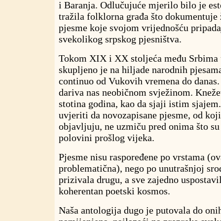
i Baranja. Odlučujuće mjerilo bilo je est
tražila folklorna građa što dokumentuje 
pjesme koje svojom vrijednošću pripad
svekolikog srpskog pjesništva.
Tokom XIX i XX stoljeća među Srbima 
skupljeno je na hiljade narodnih pjesama
continuo od Vukovih vremena do danas. I
dariva nas neobičnom svježinom. Knežev
stotina godina, kao da sjaji istim sjajem.
uvjeriti da novozapisane pjesme, od koji
objavljuju, ne uzmiču pred onima što su
polovini prošlog vijeka.
Pjesme nisu raspoređene po vrstama (ov
problematična), nego po unutrašnjoj srod
prizivala drugu, a sve zajedno uspostavi
koherentan poetski kosmos.
Naša antologija dugo je putovala do oni