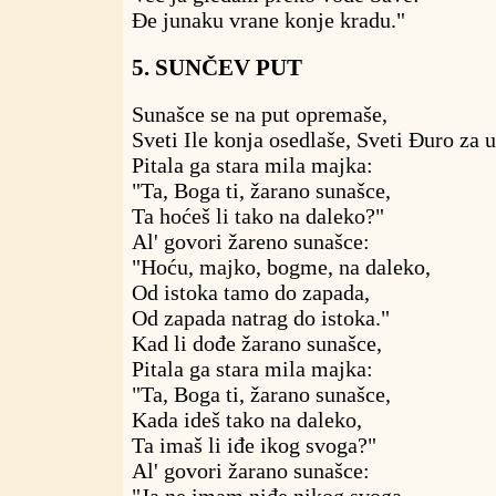
Đe junaku vrane konje kradu."
5. SUNČEV PUT
Sunašce se na put opremaše,
Sveti Ile konja osedlaše, Sveti Đuro za 
Pitala ga stara mila majka:
"Ta, Boga ti, žarano sunašce,
Ta hoćeš li tako na daleko?"
Al' govori žareno sunašce:
"Hoću, majko, bogme, na daleko,
Od istoka tamo do zapada,
Od zapada natrag do istoka."
Kad li dođe žarano sunašce,
Pitala ga stara mila majka:
"Ta, Boga ti, žarano sunašce,
Kada ideš tako na daleko,
Ta imaš li iđe ikog svoga?"
Al' govori žarano sunašce: