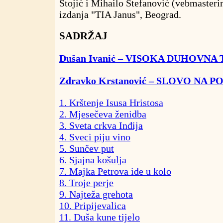
Stojić i Mihailo Stefanović (vebmasterin
izdanja "TIA Janus", Beograd.
SADRŽAJ
Dušan Ivanić – VISOKA DUHOVNA
Zdravko Krstanović – SLOVO NA 
1. Krštenje Isusa Hristosa
2. Mjesečeva ženidba
3. Sveta crkva Inđija
4. Sveci piju vino
5. Sunčev put
6. Sjajna košulja
7. Majka Petrova ide u kolo
8. Troje perje
9. Najteža grehota
10. Pripijevalica
11. Duša kune tijelo