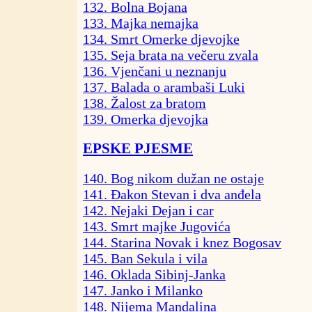
132. Bolna Bojana
133. Majka nemajka
134. Smrt Omerke djevojke
135. Seja brata na večeru zvala
136. Vjenčani u neznanju
137. Balada o arambaši Luki
138. Žalost za bratom
139. Omerka djevojka
EPSKE PJESME
140. Bog nikom dužan ne ostaje
141. Đakon Stevan i dva anđela
142. Nejaki Dejan i car
143. Smrt majke Jugovića
144. Starina Novak i knez Bogosav
145. Ban Sekula i vila
146. Oklada Sibinj-Janka
147. Janko i Milanko
148. Nijema Mandalina