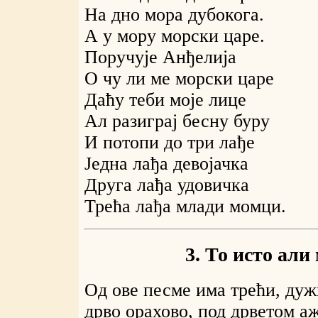
На дно мора дубокога.
А у мору морски царе.
Поручује Анђелија
О чу ли ме морски царе
Даћу теби моје лице
Ал разиграј бесну буру
И потопи до три лађе
Једна лађа девојачка
Друга лађа удовичка
Трећа лађа млади момци.
3. То исто али
Од ове песме има трећи, дуж
дрво орахово, под дрветом аж