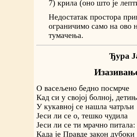
7) крила (оно што је леп
Недостатак простора прин
ограничимо само на ово н
тумачења.
Ђура Ј
Изазивање
О васељено бедно посмрче
Кад си у својој болној, детињ
У кукавној се нашла чатрљи
Јеси ли се о, тешко чудила
Јеси ли се ти мрачно питала:
Када је Правде закон дубоки