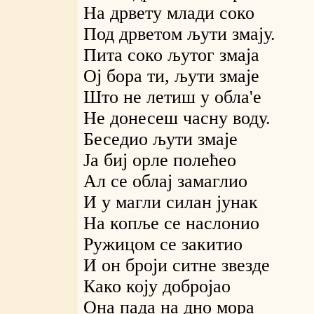
На дрвету млади соко
Под дрветом љути змају.
Пита соко љутог змаја
Ој бора ти, љути змаје
Што не летиш у обла'е
Не донесеш часну воду.
Беседио љути змаје
Ја биј орле полећео
Ал се облај замаглио
И у магли силан јунак
На копље се наслонио
Ружицом се закитио
И он броји ситне звезде
Како коју добројао
Она пада на дно мора