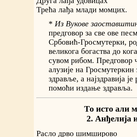
Друга лађа удовицах
Трећа лађа млади момцих.
*
Из Вукове заоставштин
предговор за све ове пес
Србовић-Гросмутерки, ро
великога богаства до ког
сувом рибом. Предговор 
алузије на Гросмутеркин 
здравље, а најздравија је
помоћи издање здравља.
То исто али м
2. Анђелија 
Расло дрво шимширово