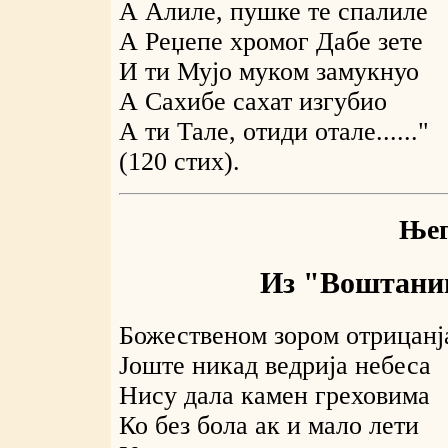
А Алиле, пушке те спалиле
А Реџепе хромог Дабе зете
И ти Мујо муком замукнуо
А Сахибе сахат изгубио
А ти Тале, отиди отале......"
(120 стих).
Њег
Из "Воштаниц
Божественом зором отрицанј
Јоште никад ведрија небеса
Нису дала камен греховима
Ко без бола ак и мало лети