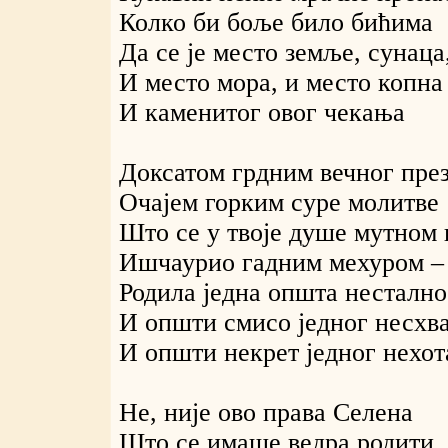
Колко би боље било бићима
Да се је место земље, сунаца
И место мора, и место копна
И каменитог овог чекања
Доксатом грдним вечног пре
Очајем горким суре молитве
Што се у твоје душе мутном 
Ишчаурио гадним мехуром –
Родила једна општа нестално
И општи смисо једног несхв
И општи некрет једног нехот
Не, није ово права Селена
Што се имаше ведра родити