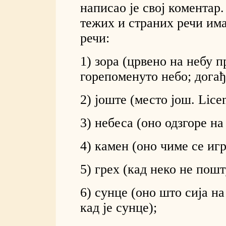
написао је свој коментар
тежих и страних речи им
речи:
1) зора (црвено на небу 
горепоменуто небо; догађа
2) јоште (место још. Licen
3) небеса (оно одзгоре на
4) камен (оно чиме се иг
5) грех (кад неко не пошт
6) сунце (оно што сија на
кад је сунце);