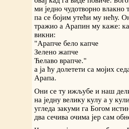
овај кад га виде повиче: Бого
ми једно чудотворно влакно т
па се бојим утећи му нећу. О
тражио а Арапин му каже: ка
викни:
"Арапче бело капче
Зелено жапче
Ћелаво врапче."
а ја ћу долетети са мојих се
Арапа.
Они се ту ижљубе и наш дели
на једну велику кулу а у кул
угледа закуми га Богом исти
два сечива очима јер сам обн