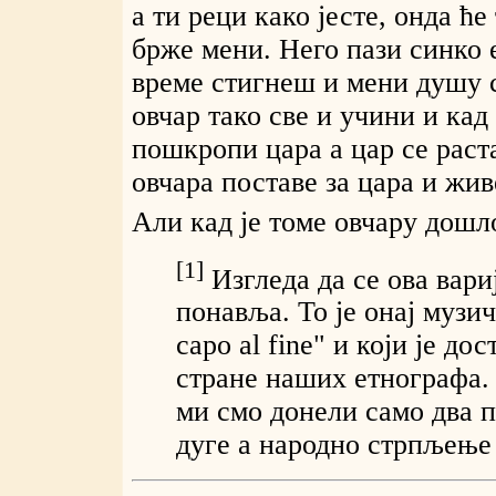
а ти реци како јесте, онда ће
брже мени. Него пази синко е
време стигнеш и мени душу с
овчар тако све и учини и кад
пошкропи цара а цар се раст
овчара поставе за цара и живе
Али кад је томе овчару дошло
[1]
Изгледа да се ова вари
понавља. То је онај музич
capo al fine" и који је до
стране наших етнографа.
ми смо донели само два п
дуге а народно стрпљење