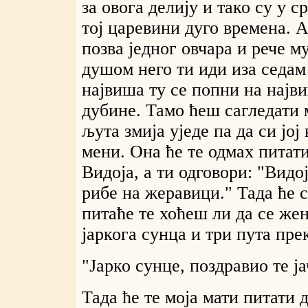
за овога делију и тако су у 
тој царевини дуго времена. А
позва једног овчара и рече му
душом него ти иди иза седам 
највиша ту се попни на најви
дубине. Тамо ћеш сагледати м
љута змија уједе па да си јој
мени. Она ће те одмах питати
Видоја, а ти одговори: "Видо
рибе на жеравици." Тада ће 
питаће те хоћеш ли да се же
јаркога сунца и три пута пре
"Јарко сунце, поздравио те ја
Тада ће те моја мати питати 