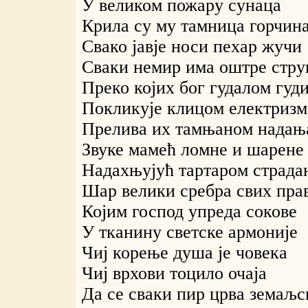
У великом пожару сунаца
Крила су му тамница горчин
Свако јавје носи пехар жучи
Сваки немир има оштре стру
Преко којих бог гудалом гуд
Покликује клицом електризм
Прелива их тамњаном надањ
Звуке мамећ ломне и шарене
Надахњујућ тартаром страда
Шар велики сребра свих пра
Којим господ упреда сокове
У тканину светске армоније
Чиј корење душа је човека
Чиј врхови тоцило очаја
Да се сваки пир црва земаљс