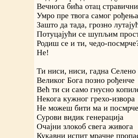
Вечнога бића отац стравични
Умро пре твога самог рођењ
Зашто да тада, грозно лутају
Потуцајући се шупљим прос
Родиш се и ти, чедо-посмрче?.
Не!
Ти ниси, ниси, гадна Селено
Великог Бога позно рођенче
Већ ти си само гнусно копил
Некога кужног грехо-извора
Не можеш бити ма и посмрч
Сурови видик генерација
Очајни злокоб свега живога
Кукавни испит мрачне пропа