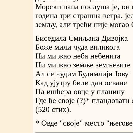
Морски папа послуша је, он 
година три страшна ветра, је
земљу, али трећи није могао
Биседила Смиљана Дивојка
Боже мили чуда виликога
Ни ми жао неба небенита
Ни ми жао земље земљевите
Ал се чудим Будимлији Јову
Кад ујутру били дан осване
Па ишћера овце у планину
Где ће своје (?)* пландовати о
(520 стих).
* Овде "своје" место "његове