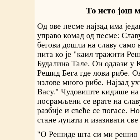
То исто још м
Од ове песме најзад има једа
управо комад од песме: Слав
бегови дошли на славу само 
пита ко је "каил тражити Реш
Будалина Тале. Он одлази у 
Решид Бега где лови рибе. О
излове много рибе. Најзад у
Васу." Чудовиште кидише на 
посрамљени се врате на слав
разбије и свеће се погасе. Н
стане лупати и изазивати св
"О Решиде шта си ми решио