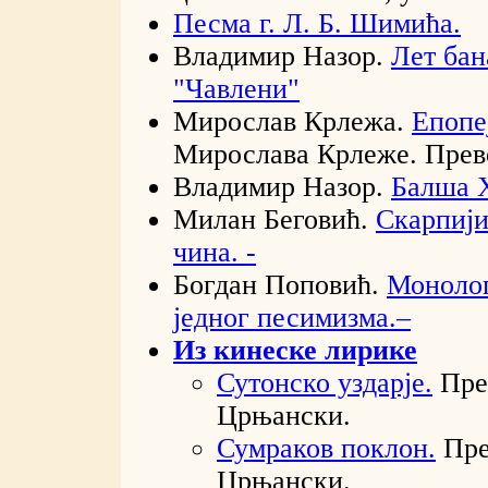
Песма г. Л. Б. Шимића.
Владимир Назор.
Лет бан
"Чавлени"
Мирослав Крлежа.
Епопе
Мирослава Крлеже. Прево
Владимир Назор.
Балша 
Милан Беговић.
Скарпији
чина. -
Богдан Поповић.
Монолог
једног песимизма.–
Из кинеске лирике
Сутонско уздарје.
Пре
Црњански.
Сумраков поклон.
Пре
Црњански.