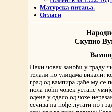
Матурска питања.
Огласи
Народно
Скупио Ву
Вампир
Неки човек заноћи у граду ч
телали по улицама викали: ко
град од вампира даће му се п
пола ноћи човек устане умије
одене у одело од чохе нерез
сечива па пође лутати по гра