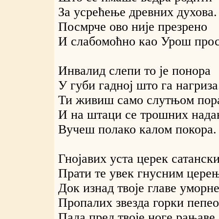
За усрећење древних духова.
Посмрче ово није презрено
И слабомоћно као Урош прос
Инвалид слепи то је понора
У губи гадној што га нагриза
Ти живиш само слутњом пор
И на штаци се трошних над
Вучеш полако калом покора.
Гнојавих уста церек сатанск
Прати те увек гнусним цере
Док изнад твоје главе уморн
Пропалих звезда горки пепео
Пада пред твоје ноге рањаве..