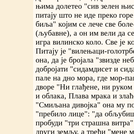
њима долетео "сив зелен њис
питају што не иде преко горе
биља" којим се лече све бол
(љубавне), а он им вели да с
игра вилинско коло. Све је к
Питају је "вилењаци-голотрб
она, да је бројала "звизде не
добројати "сидамдисет и сида
пале на дно мора, где мор-па
дворе "Ни глађене, ни руком 
и облака, Плава мрака и злаћ
"Смиљана дивојка" она му по
"пребило лице": "да обљуби
пробуди "три страшна витра":
други земљу, а трећи "мене 