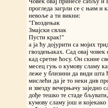
Човек овај принесе сабљу и 
прогледа загрли се с њим и к
невоље а ти викни:
"Гвоздењак
Змајски свлак
Пусти крак!"
а ја ћу дојурити са мојих тр
гвоздењаках. Сад овај човек
кад сретне ћосу. Он скине св
месец гуњ о кумову сламу ка
леже у близини да види шта ћ
мислећи да је то неки див п
и звезду вечерњачу заједно с
дође тешко те стаде бљувати,
кумову сламу још и којекако