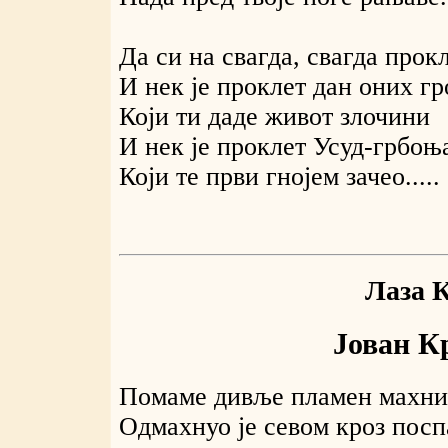
Да си на свагда, свагда прок
И нек је проклет дан оних г
Који ти даде живот злочини
И нек је проклет Усуд-грбоњ
Који те први гнојем зачео.....
Лаза К
Јован К
Помаме дивље пламен махни
Одмахнуо је севом кроз посп