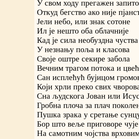
У свом ходу прегажен запито
Откуд бегство ако није пјанс
Јели небо, или знак сотоне
Ил је нешто оба облачније
Кад је сила необуздна чуства
У незнању поља и класова
Своје оштре секире забола
Вечним трагом потока и цвећ
Сан исплећућ бујицом громо
Који хрли преко свих чворов
Сна људскога Јован или Исус
Гробна плоча за плач поколе
Пушка зрака у сретање сунцу
Бор што веље приговоре чује
На самотним чојства врхови