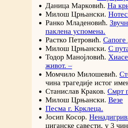
Даница Марковић.
На кр
Милош Црњански.
Нотес
Ранко Младеновић.
Звуч
паклена успомена.
Растко Петровић.
Сапоге 
Милош Црњански.
С пут
Тодор Манојловић.
Хиасе
живот. –
Момчило Милошевић.
Ст
чина трагедије истог име
Станислав Краков.
Смрт 
Милош Црњански.
Везе
Песма г. Крклеца.
Јосип Косор.
Ненадигрив
циганске савести, у 3 чин