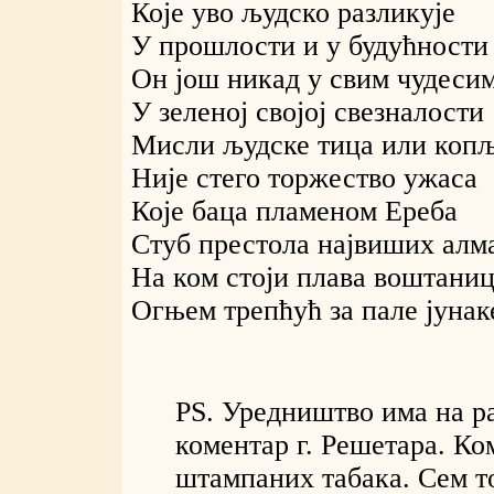
Које уво људско разликује
У прошлости и у будућности
Он још никад у свим чудеси
У зеленој својој свезналости
Мисли људске тица или коп
Није стего торжество ужаса
Које баца пламеном Ереба
Стуб престола највиших алм
На ком стоји плава воштани
Огњем трепћућ за пале јунак
PS. Уредништво има на 
коментар г. Решетара. К
штампаних табака. Сем т