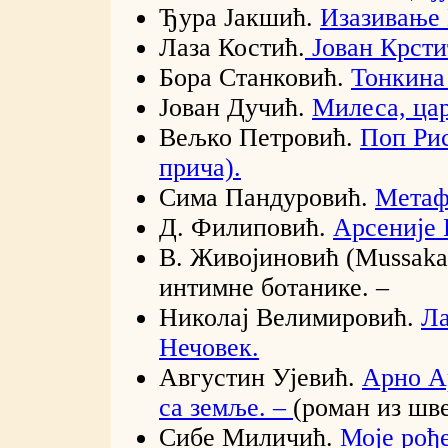
Ђура Јакшић.
Изазивање 
Лаза Костић.
Јован Крсти
Бора Станковић.
Тонкина
Јован Дучић.
Милеса, цар
Вељко Петровић.
Поп Рис
прича).
Сима Пандуровић.
Метаф
Д. Филиповић.
Арсеније 
В. Живојиновић (Mussaka
интимне ботанике. –
Николај Велимировић.
Ла
Нечовек.
Августин Ујевић.
Арно А
са земље. –
(роман из шв
Сибе Миличић.
Моје рођ