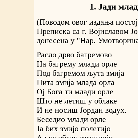
1. Јади млад
(Поводом овог издања постој
Преписка са г. Војиславом Ј
донесена у "Нар. Умотворина
Расло дрво багремово
На багрему млади орле
Под багремом љута змија
Пита змија млада орла
Ој Бога ти млади орле
Што не летиш у облаке
И не носиш Јордан водух.
Беседио млади орле
Ја бих змијо полетијо
Ал се облак замаглијо