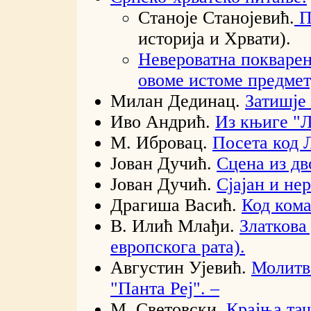
Станоје Станојевић.
П
историја и Хрвати).
Невероватна покварен
овоме истоме предмет
Милан Дединац.
Затишје
Иво Андрић.
Из књиге "
М. Ибровац.
Посета код Л
Јован Дучић.
Сцена из д
Јован Дучић.
Сјајан и не
Драгиша Васић.
Код кома
В. Илић Млађи.
Златкова
европскога рата).
Августин Ујевић.
Молитва
"Панта Реј". –
М. Световски.
Крајња тач