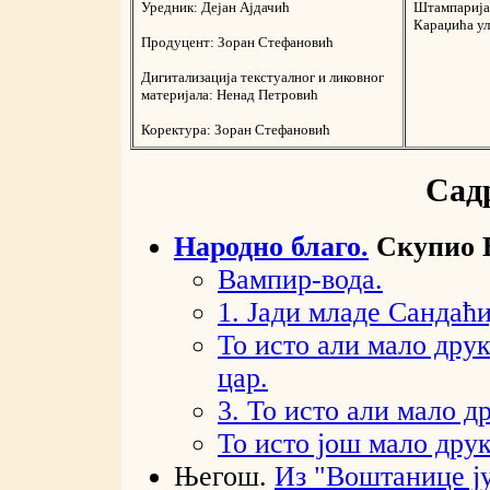
Уредник: Дејан Ајдачић
Штампарија
Караџића ул
Продуцент: Зоран Стефановић
Дигитализација текстуалног и ликовног
материјала: Ненад Петровић
Коректура: Зоран Стефановић
Сад
Народно благо.
Скупио 
Вампир-вода.
1. Јади младе Сандаћи
То исто али мало друк
цар.
3. То исто али мало д
То исто још мало друк
Његош.
Из "Воштанице ј