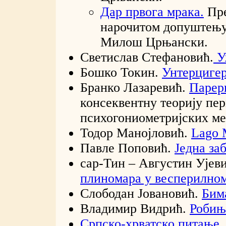
Дар првога мрака.
Пре
нарочитом допуштењу
Милош Црњански.
Светислав Стефановић.
У
Бошко Токин.
Унтерцигер
Бранко Лазаревић.
Парер
консеквентну теорију пе
психогониометријских ме
Тодор Манојловић.
Lago 
Павле Поповић.
Једна за
сар-Тин – Августин Ујев
плиномара у весперилном
Слободан Јовановић.
Бим
Владимир Видрић.
Робињ
Српско-хрватско питање.