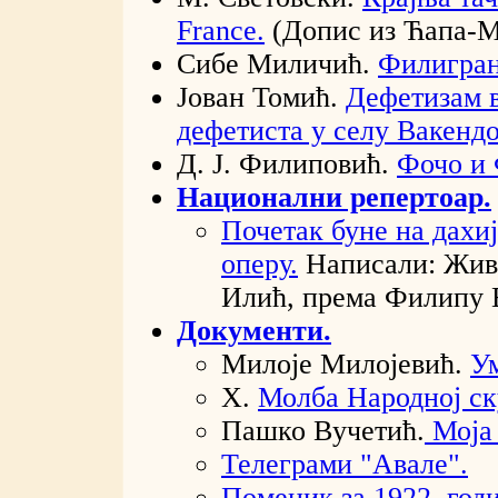
France.
(Допис из Ћапа-Мо
Сибе Миличић.
Филигран
Јован Томић.
Дефетизам 
дефетиста у селу Вакендо
Д. Ј. Филиповић.
Фочо и 
Национални репертоар.
Почетак буне на дахи
оперу.
Написали: Живо
Илић, према Филипу
Документи.
Милоје Милојевић.
У
Х.
Молба Народној с
Пашко Вучетић.
Моја 
Телеграми "Авале".
Поменик за 1922. годи