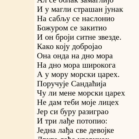
И у магли страшан јунак
На сабљу се наслонио
Божуром се закитио
И он броји ситне звезде.
Како коју добројао
Она онда на дно мора
На дно мора широкога
А у мору морски царех.
Поручује Сандаћија
Чу ли мене морски царех
Не дам теби моје лицех
Јер си буру разиграо
И три лађе потопио:
Једна лађа све девојке