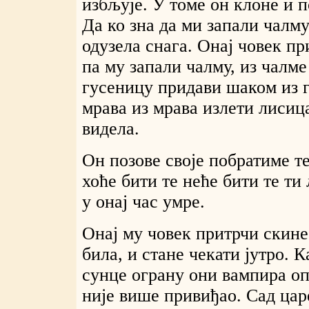
избљује. У томе он клоне и п
Да ко зна да ми запали чалму
одузела снага. Онај човек пр
па му запали чалму, из чалме
гусеницу придави шаком из 
мрава из мрава излети лисица
видела.
Он позове своје побратиме т
хоће бити те неће бити те ти
у онај час умре.
Онај му човек притрчи скине
била, и стане чекати јутро. 
сунце ограну они вампира опо
није више привиђао. Сад цар