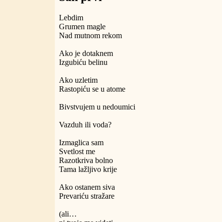
Lebdim
Grumen magle
Nad mutnom rekom
Ako je dotaknem
Izgubiću belinu
Ako uzletim
Rastopiću se u atome
Bivstvujem u nedoumici
Vazduh ili voda?
Izmaglica sam
Svetlost me
Razotkriva bolno
Tama lažljivo krije
Ako ostanem siva
Prevariću stražare
(ali…