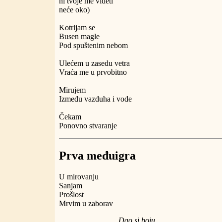
ni tvoje me videti
neće oko)
Kotrljam se
Busen magle
Pod spuštenim nebom
Ulećem u zasedu vetra
Vraća me u prvobitno
Mirujem
Između vazduha i vode
Čekam
Ponovno stvaranje
Prva međuigra
U mirovanju
Sanjam
Prošlost
Mrvim u zaborav
Dao si boju