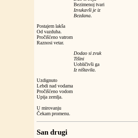
Bezimenoj tvari
Izvukavši je iz
Bezdana
.
Postajem lakša
Od vazduha.
Pročišćeno vatrom
Raznosi vetar.
Dodao si zvuk
Tišini
Uobličivši ga
Iz ništavila
.
Uzdignuto
Lebdi nad vodama
Pročišćeno vodom
Upija zemlja.
U mirovanju
Čekam promenu.
San drugi