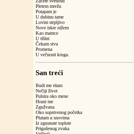
Začete svetlosti
Pletem mrežu
Potapam je
U dubinu tame
Lovim strpljivo
Nove iskre nižem
Kao mamce
U tišini
Čekam sivu
Promena
U večnosti kruga.
San treći
Budi me ritam
Nečiji život
Pulsira oko mene
Hrani me
Zgužvana
Oko sopstvenog početka
Plutam u snovima
Iz zgusnute toplote
Prigušenog zvuka
Vrišteći