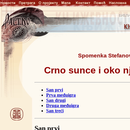
Spomenka Stefano
Crno sunce i oko n
San prvi
Prva međuigra
San drugi
Druga međuigra
San treći
San prvi