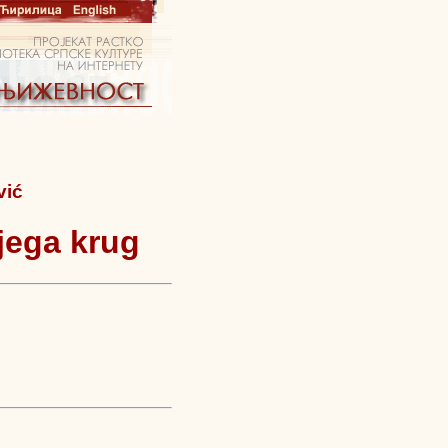
vić
jega krug