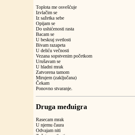
Toplota me osvešćuje
Izvlačim se
Iz sažetka sebe
Opijam se
Do ushićenosti rasta
Bacam se
U beskraj svetlosti
Bivam razapeta
U deliću večnosti
Vezana sopstvenim početkom
Urušavam se
U hladni mrak
Zatvorena tamom
Mirujem (zaključana)
Čekam
Ponovno stvaranje.
Druga međuigra
Rasecam mrak
U njemu čaura
Odvajam niti