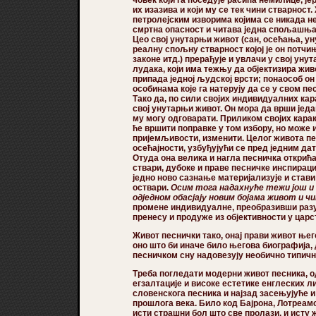
их изазива и који му се тек чини стварнос
петролејским изворима којима се никада не
смртна опасност и читава једна спољашња 
Цео свој унутарњи живот (сан, осећања, ун
реалну спољну стварност којој је он потчи
законе итд.) прерађује и увлачи у свој ун
лудака, који има тежњу да објектизира живо
припада једној људској врсти; понаособ о
особинама које га натерују да се у свом п
Тако да, по сили својих индивидуалних кар
свој унутарњи живот. Он мора да врши један
му могу одговарати. Приликом својих карак
ће вршити поправке у том избору, но може 
пријемљивости, изменити. Целог живота пес
осећајности, узбуђујући се пред једним да
Отуда она велика и нагла песничка открића
ствари, дубоке и праве песничке инспирациј
једно ново сазнање материјализује и стави 
оствари.
Осим тога надахнуће тежи још и 
одједном обасјају новим бојама живот и ч
промене индивидуалне, преобразивши разу
пренесу и продуже из објективности у царс
Живот песнички тако, онај прави живот ње
оно што би иначе било његова биографија, 
песничком сну надовезују необично типичн
Треба погледати модерни живот песника, о
егзалтације и високе естетике енглеских л
словенскога песника и најзад засењујуће
прошлога века. Било код Бајрона, Лотреам
исти страшни бол што све пролази, и исту 