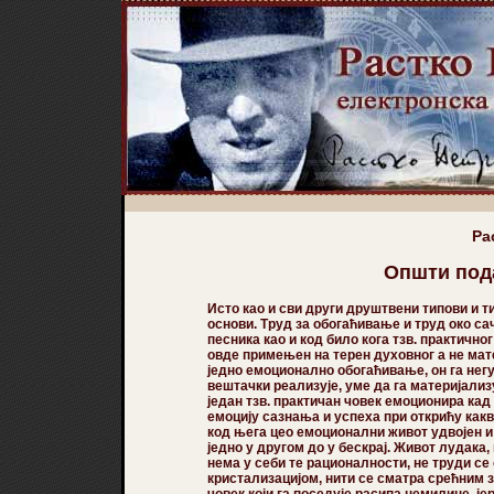
Ра
Општи под
Исто као и сви други друштвени типови и ти
основи. Труд за обогаћивање и труд око са
песника као и код било кога тзв. практично
овде примењен на терен духовног a не мате
једно емоционално обогаћивање, он га негуј
вештачки реализује, уме да га материјализу
један тзв. практичан човек емоционира кад
емоцију сазнања и успеха при открићу какве 
код њега цео емоционални живот удвојен и 
једно у другом до у бескрај. Живот лудака,
нема у себи те рационалности, не труди с
кристализацијом, нити се сматра срећним з
човек који га поседује расипа немилице, је