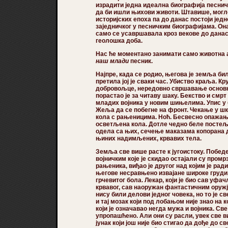
израдити једна идеална биографија песничка
да би ишли њихови животи. Штавише, могло
историјских епоха па до данас постоји је
заједничког у песничким биографијама. Он
само се усавршавала кроз векове до данас
геолошка доба.
Нас ће моментано занимати само животна а
наш млади
песник.
Најпре, када се родио, његова је земља би
претила јој је сваки час. Убиство краља. К
добровољце, нередовно свршавање основне
порастао је за читаву шаку. Бекство и смрт
младих војника у новим шињелима. Упис у
Жеља да се побегне на фронт. Чекање у шк
кола с рањеницима. Ноћ. Бесвесно опажање
осветљена кола. Дотле чедно беле посте
одела са њих, сечење маказама копорана 
њиних надимљених, крвавих тела.
Земља све више расте к југоистоку. Победе.
војничким које је скидао остајали су промр
рањеника, виђао је другог над којим је ради
његове несравњено извајане широке груди, 
грчевитог бола. Лекар, који је био сав уфач
крвавог, сав наоружан фантастичним оружје
нису били делови једног човека, но то је 
и тај мозак који под лобањом није знао на 
који је означавао негда мужа и војника. Св
упропашћено. Али они су расли, увек све 
јунак који још није био стигао да дође до с