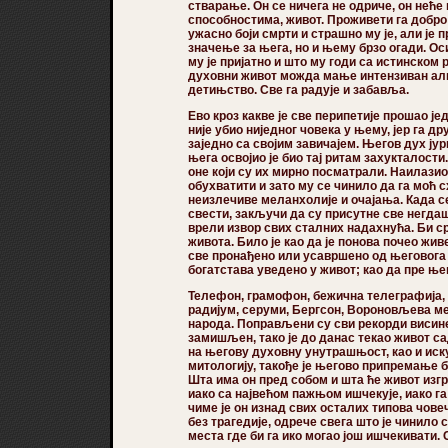
стварање. Он се ничега не одриче, он неће
способностима, живот. Проживети га добр
ужасно боји смрти и страшно му је, али је 
значење за њега, но и њему брзо огади. Оси
му је пријатно и што му годи са истинском 
духовни живот можда мање интензиван али 
детињство. Све га радује и забавља.
Ево кроз какве је све перипетије прошао јед
није убио ниједног човека у њему, јер га д
заједно са својим завичајем. Његов дух јур
њега освојио је био тај ритам захукталости.
оне који су их мирно посматрали. Наилазио 
обухватити и зато му се чинило да га моћ с
неизлечиве меланхолије и очајања. Када с
свести, закључи да су присутне све негда
врели извор свих сталних надахнућа. Би с
живота. Било је као да је понова почео жив
све пронађено или усавршено од његовога 
богатстава уведено у живот; као да пре ње
Телефон, грамофон, бежична телеграфија, 
радијум, серуми, Бергсон, Вороновљева м
народа. Поправљени су сви рекорди висин
замишљен, тако је до данас текао живот с
на његову духовну унутрашњост, као и иску
митологију, такође је његово припремање б
Шта има он пред собом и шта ће живот изгра
иако са највећом пажњом ишчекује, иако га
чиме је он изнад свих осталих типова човеч
без трагедије, одрече свега што је чинило
места где би га ико могао још ишчекивати.