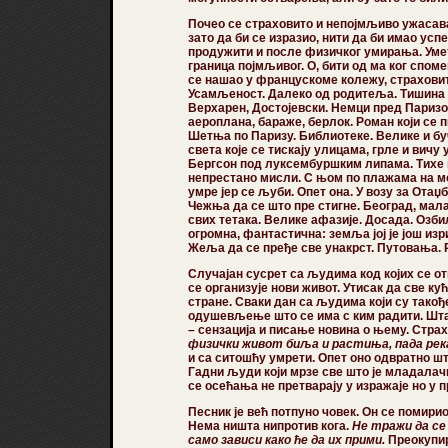
Почео се страховито и непојмљиво ужасават
зато да би се изразио, нити да би имао усп
продужити и после физичког умирања. Умет
граница појмљивог. О, бити од ма ког споме
се нашао у францускоме колежу, страховит
Усамљеност. Далеко од родитеља. Тишина
Верхарен, Достојевски. Немци пред Париз
аероплана, бараже, берлок. Роман који се 
Шетња по Паризу. Библиотеке. Велике и бу
света које се тискају улицама, грле и вичу
Бергсон под луксембуршким липама. Тихе ноћ
непрестано мисли. С њом по плажама на мо
умре јер се љуби. Опет она. У возу за Отаџб
Чежња да се што пре стигне. Београд, мал
свих тетака. Велике афазије. Досада. Озби
огромна, фантастична: земља јој је још из
Жеља да се пређе све унакрст. Путовања. 
Случајан сусрет са људима код којих се от
се организује нови живот. Утисак да све ку
стране. Сваки дан са људима који су такођ
одушевљење што се има с ким радити. Шта
– сензација и писање новина о њему. Страх
физички живот биља и растиња, пада река
и са ситошћу умрети. Опет оно одвратно шт
Гадни људи који мрзе све што је младалачк
се осећања не претварају у изражаје но у п
Песник је већ потпуно човек. Он се помири
Нема ништа нипротив кога.
Не тражи да се
само зависи како ће да их прими.
Преокупир