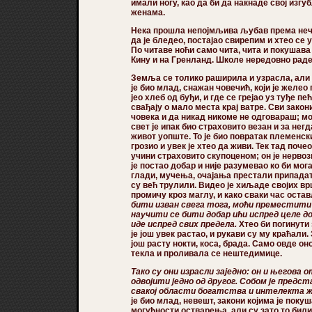
имали ногу, као да би да накнаде свој изг
женама.
Нека прошла непојмљива љубав према нече
да је бледео, постајао свирепим и хтео се у
По читаве ноћи само чита, чита и покушава
Кину и на Гренланд. Школе нередовно раде
Земља се толико раширила и узрасла, али 
је био млад, снажан човечић, који је желео 
јео хлеб од буђи, и где се грејао уз туђе пе
свађају о мало места крај ватре. Сви закон
човека и да никад никоме не одговараш; мог
свет је ипак био страховито везан и за не
живот уопште. То је био повратак племенск
грозио и увек је хтео да живи. Тек тад поче
учини страховито скупоценом; он је нервоз
је постао добар и није разумевао ко би мог
глади, мучења, очајања престали припадати
су већ трулили. Видео је хиљаде својих в
промичу кроз маглу, и како сваки час оста
бити изван свега тога, моћи преместити
научити се бити добар ићи испред целе д
иде испред свих предела.
Хтео би погинути 
је још увек растао, и рукави су му краћали
још расту нокти, коса, брада. Само овде оно
текла и проливала се нештедимице.
Тако су они израсли заједно: он и његова
одвојити једно од другог. Собом је предст
свакој области богатства
и интелекта ж
је био млад, невешт, закони којима је пок
могућности остварења, али су зато то били