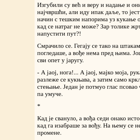
Изгубили су већ и веру и надање и он
најчвршћи, али иду ипак даље, то јест
начин с тешким напорима уз кукање о
кад се натраг не може? Зар толике жрт
напустити пут?!
Смрачило се. Гегају се тако на штакам
погледаше, а вође нема пред њима. Јо
сви опет у јаругу.
- А јаој, нога!... А јаој, мајко моја, рука
разлеже се кукњава, а затим само крк
стењање. Један је потмуо глас псовао 
па умуче.
*
Кад је свануло, а вођа седи онако исто
кад га изабраше за вођу. На њему се 
промене.