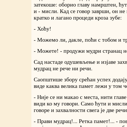
затекоше: оборио главу намрштен, ћу
и - мисли. Кад се говор заврши, он н
кратко и лагано процеди кроза зубе:
- Хоћу!
- Можемо ли, дакле, поћи с тобом и 
- Можете! - продужи мудри странац н
Сад настаде одушевљење и изјаве захв
мудрац не рече ни речи.
Саопштише збору срећан успех додају
виде каква велика памет лежи у том ч
- Није се ни макао с места, нити глав
види ко му говори. Само ћути и мисли
говоре и захвалности свега је две реч
- Прави мудрац!... Ретка памет!... - п