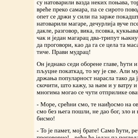
су натоварили вазда неких поњава, то
вреће преко самара, па се сирото пово
опет се држи у сили па зарже покадшт
натоварили магаре, дечурлија вуче псе
дакле, разговор, вика, псовка, кукњава
чак и један магарац два-трипут њакну
да проговори, као да га се цела та ма
тиче. Прави мудрац!
Он једнако седи оборене главе, ћути и
пљуцне покаткад, то му је све. Али му
држања популарност нарасла тако да ј
скочити, што кажу, за њим и у ватру и
многима могао се чути отприлике ова
- Море, срећни смо, те наиђосмо на ов
смо без њега пошли, не дао бог, зло и
бисмо!
- То је памет, мој брате! Само ћути, р
проговорио! - рећи ће један па поглед