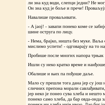
ли зна куд води, слепци једни? Не мог
Он зна куд је боље и прече! Проваљу
Навалише проваљивати.
- А јаој! - завапи понеко коме се забиј
шине оструга по лицу.
- Нема, брајко, ништа без муке. Ваља
мислимо успети! - одговарају на то н
Пробише после многих напора трњак 
Ишли су неко кратко време и наиђоше
Обалише и њих па пођоше даље.
Мало су прешли тога дана јер су још
сличних препона морали савлађивати,
јер неко је понео сува хлеба и нешто 
понеко само хлеба, да бар овда-онда з
понеки ни хлеба није имао. Дао бог ј