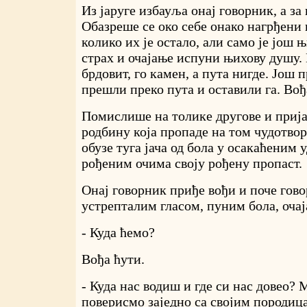
Из јаруге избауља онај говорник, а за
Обазреше се око себе онако нагрђени 
колико их је остало, али само је још 
страх и очајање испуни њихову душу. 
брдовит, го камен, а пута нигде. Још п
прешли преко пута и оставили га. Вођа
Помислише на толике другове и прија
родбину која пропаде на том чудотвор
обузе туга јача од бола у осакаћеним 
рођеним очима своју рођену пропаст.
Онај говорник приђе вођи и поче гов
устрепталим гласом, пуним бола, очај
- Куда ћемо?
Вођа ћути.
- Куда нас водиш и где си нас довео? 
поверисмо заједно са својим породиц