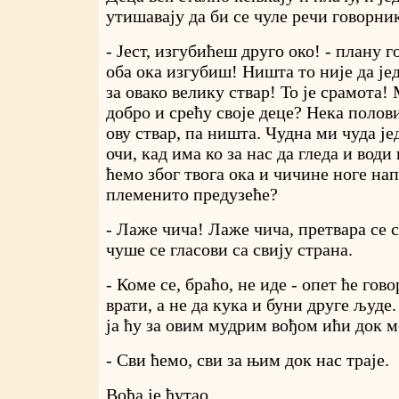
утишавају да би се чуле речи говорни
- Јест, изгубићеш друго око! - плану г
оба ока изгубиш! Ништа то није да је
за овако велику ствар! То је срамота
добро и срећу своје деце? Нека полов
ову ствар, па ништа. Чудна ми чуда је
очи, кад има ко за нас да гледа и вод
ћемо због твога ока и чичине ноге на
племенито предузеће?
- Лаже чича! Лаже чича, претвара се с
чуше се гласови са свију страна.
- Коме се, браћо, не иде - опет ће гово
врати, а не да кука и буни друге људе
ја ћу за овим мудрим вођом ићи док ме
- Сви ћемо, сви за њим док нас траје.
Вођа је ћутао.