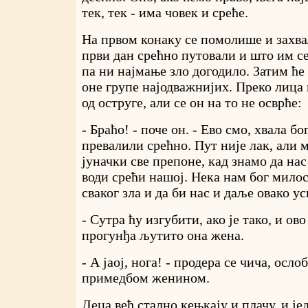
тек, тек - има човек и среће.
На првом конаку се помолише и захва
први дан срећно путовали и што им се
па ни најмање зло догодило. Затим ће 
оне групе најодважнијих. Преко лица
од оструге, али се он на то не осврће:
- Браћо! - поче он. - Ево смо, хвала бо
превалили срећно. Пут није лак, али 
јуначки све препоне, кад знамо да нас
води срећи нашој. Нека нам бог милос
сваког зла и да би нас и даље овако ус
- Сутра ћу изгубити, ако је тако, и ово 
прогунђа љутито она жена.
- А јаој, нога! - продера се чича, осл
примедбом женином.
Деца већ стално кењкају и плачу, и је