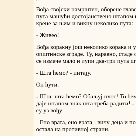
Вођа својски намрштен, оборене глав
пута машући достојанствено штапом и
крене за њим и викну неколико пута:
- Живео!
Вођа коракну још неколико корака и у
општинске зграде. Ту, наравно, стаде 
се измаче мало и лупи два-три пута ш
- Шта ћемо? - питају.
Он ћути.
- Шта: шта ћемо? Обаљуј плот! То ће
даје штапом знак шта треба радити! 
су уз вођу.
- Ено врата, ено врата - вичу деца и по
остала на противној страни.