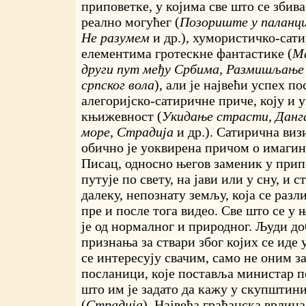
приповетке, у којима све што се збива
реално могућег (
Позориште у паланци,
Не разумем
и др.), хумористичко-сат
елементима гротескне фантастике (
Ма
други пут међу Србима, Размишљање 
српског вола
), али је највећи успех п
алегоријско-сатиричне приче, коју и 
књижевност (
Укидање страсти, Данг
море, Страдија
и др.). Сатирична виз
обично је уоквирена причом о имаги
Писац, односно његов заменик у прип
путује по свету, на јави или у сну, и 
далеку, непознату земљу, која се разли
пре и после тога видео. Све што се у 
је од нормалног и природног. Људи до
признања за ствари због којих се иде 
се интересују свачим, само не оним з
посланици, које поставља министар п
што им је задато да кажу у скупштини
(
Страдија
). Највећа грађанска врлина