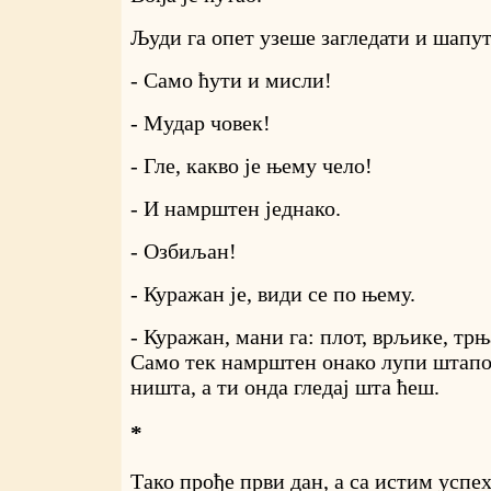
Људи га опет узеше загледати и шапут
- Само ћути и мисли!
- Мудар човек!
- Гле, какво је њему чело!
- И намрштен једнако.
- Озбиљан!
- Куражан је, види се по њему.
- Куражан, мани га: плот, врљике, трњ
Само тек намрштен онако лупи штапо
ништа, а ти онда гледај шта ћеш.
*
Тако прође први дан, а са истим успе