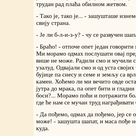
трудан рад плаћа обилном жетвом.
- Тако је, тако је... - зашушташе изне
свију страна.
- Је ли б-л-и-з-у? - чу се развучен шап
- Браћо! - отпоче опет један говорити 
Ми морамо одмах послушати овај предл
више не може. Радили смо и мучили см
узалуд. Одвајали смо и од уста својих 
бујице па снесу и семе и земљу са врл
камен. Хоћемо ли ми вечито овде оста
јутра до мрака, па опет бити и гладни
боси?... Морамо поћи и потражити бо
где ће нам се мучан труд награђивати
- Да пођемо, одмах да пођемо, јер се 
може! - зашушта шапат, и маса пође 
куда.