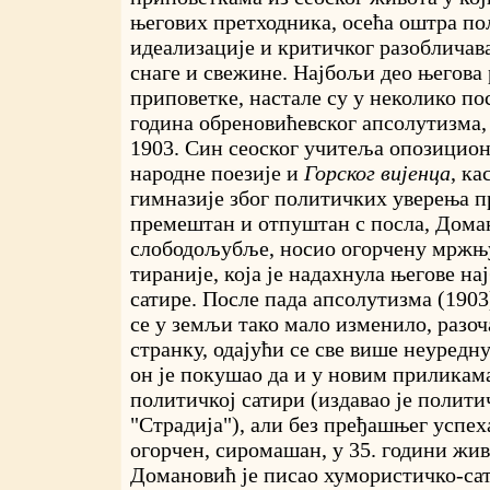
његових претходника, осећа оштра по
идеализације и критичког разобличав
снаге и свежине. Најбољи део његова 
приповетке, настале су у неколико п
година обреновићевског апсолутизма,
1903. Син сеоског учитеља опозициона
народне поезије и
Горског вијенца
, ка
гимназије због политичких уверења п
премештан и отпуштан с посла, Доман
слободољубље, носио огорчену мржњу
тираније, која је надахнула његове н
сатире. После пада апсолутизма (190
се у земљи тако мало изменило, разоч
странку, одајући се све више неуредн
он је покушао да и у новим приликама
политичкој сатири (издавао је полит
"Страдија"), али без пређашњег успех
огорчен, сиромашан, у 35. години жив
Домановић је писао хумористичко-са