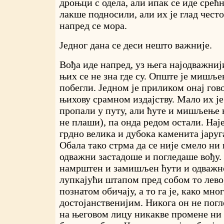
дроњци с одела, али ипак се иде срећн
лакше подносили, али их је глад чест
напред се мора.
Једног дана се деси нешто важније.
Вођа иде напред, уз њега најодважниј
њих се не зна где су. Опште је мишље
побегли. Једном је приликом онај гов
њихову срамном издајству. Мало их је
пропали у путу, али ћуте и мишљење н
не плаши), па онда редом остали. Наје
грдно велика и дубока каменита јаруг
Обала тако стрма да се није смело ни
одважни застадоше и погледаше вођу. 
намрштен и замишљен ћути и одважно
лупкајући штапом пред собом то лево,
познатом обичају, а то га је, како мно
достојанственијим. Никога он не погл
на његовом лицу никакве промене ни т