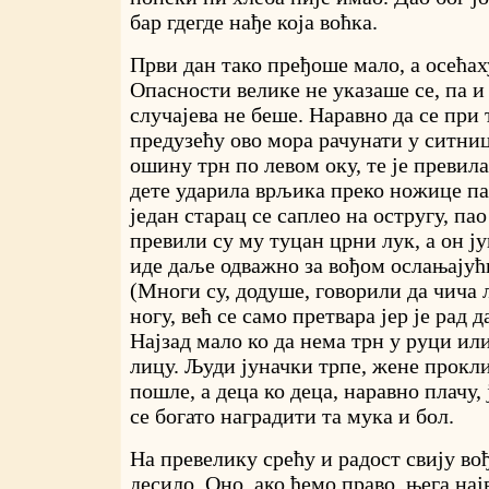
бар гдегде нађе која воћка.
Први дан тако пређоше мало, а осећах
Опасности велике не указаше се, па и
случајева не беше. Наравно да се при
предузећу ово мора рачунати у ситниц
ошину трн по левом оку, те је превил
дете ударила врљика преко ножице па
један старац се саплео на остругу, пао
превили су му туцан црни лук, а он ј
иде даље одважно за вођом ослањајућ
(Многи су, додуше, говорили да чича 
ногу, већ се само претвара јер је рад д
Најзад мало ко да нема трн у руци или
лицу. Људи јуначки трпе, жене прокли
пошле, а деца ко деца, наравно плачу, 
се богато наградити та мука и бол.
На превелику срећу и радост свију во
десило. Оно, ако ћемо право, њега нај