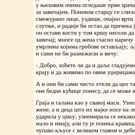
у њиховим очима огледаше први зрачак
за завичајем. Понеком старцу се слила
смежурано лице, уздише, очајно врти 
слутње, и радије би остао да причека 
он остави кости у том кршу неголи д
завичај; многе од жена гласно наричу 
умрлима којима гробове остављају; љу
и сами не би разнежили и вичу:
- Добро, хоћете ли да и даље гладује
крају и да живимо по овим уџерицам
А и они би сами чисто хтели да цео та
оне бедне кућице понесу, да се може к
Граја и галама као у свакој маси. Уз
жене, а и деца што их мајке носе на 
ударила у цику; узнемирила се некако
мало и имају, али ту је понека кравиц
чупаво кљусе с великом главом и дебе