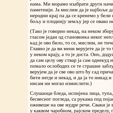
нама. Ми морамо изабрати други нач
паметнији. Ја мислим да је најбоље д
неродни крај па да се кренемо у бели 
бољу и плоднију земљу јер се овако 
(Тако је говорио некад, на неком збо
гласом један од становника неког непл
кад је ово било, то се, мислим, не тич
Главно је да ви мени верујете да је то
у неком крају, а то је доста. Оно, дод
да сам целу ову ствар ја сам однекуд 
помало ослободих се те страшне заблу
верујем да је све ово што ћу сад прич
бити негде и некад, и да ја то никад и
нисам ни могао измислити.)
Слушаоци бледа, испијена лица, тупа,
бесвесног погледа, са рукама под поја
оживеше на ове мудре речи. Сваки је
у каквом чаробном, рајском пределу, 