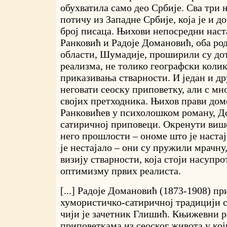
обухватила само део Србије. Сва три 
потичу из Западне Србије, која је и до
број писаца. Њихови непосредни нас
Ранковић и Радоје Домановић, оба ро
области, Шумадије, проширили су до
реализма, не толико географски коли
приказивања стварности. И један и д
неговати сеоску приповетку, али с мн
својих претходника. Њихов прави доме
Ранковићев у психолошком роману, Д
сатиричној приповеци. Окренути виш
него прошлости – ономе што је настај
је нестајало – они су пружили мрачн
визију стварности, која стоји насупро
оптимизму првих реалиста.
[...] Радоје Домановић (1873-1908) пр
хумористичко-сатиричној традицији с
чији је зачетник Глишић. Књижевни ра
приповеткама из сеоског живота у који