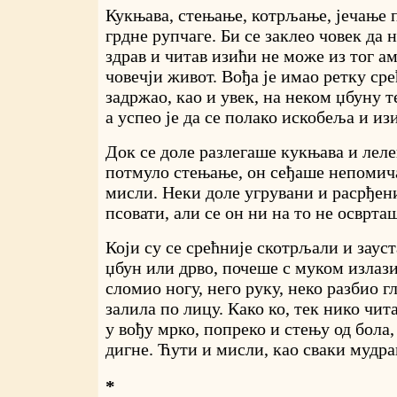
Кукњава, стењање, котрљање, јечање 
грдне рупчаге. Би се заклео човек да 
здрав и читав изићи не може из тог ам
човечји живот. Вођа је имао ретку сре
задржао, као и увек, на неком џбуну т
а успео је да се полако искобеља и из
Док се доле разлегаше кукњава и леле
потмуло стењање, он сеђаше непомич
мисли. Неки доле угрувани и расрђен
псовати, али се он ни на то не осврта
Који су се срећније скотрљали и зауст
џбун или дрво, почеше с муком излази
сломио ногу, него руку, неко разбио гл
залила по лицу. Како ко, тек нико чита
у вођу мрко, попреко и стењу од бола, 
дигне. Ћути и мисли, као сваки мудра
*