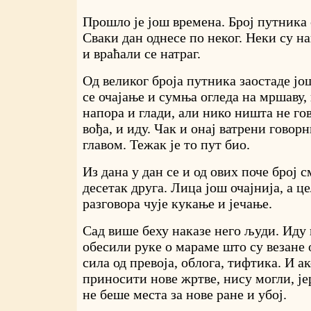
Прошло је још времена. Број путника
Сваки дан однесе по неког. Неки су н
и враћали се натраг.
Од великог броја путника заостаде јо
се очајање и сумња огледа на мршаву,
напора и глади, али нико ништа не го
вођа, и иду. Чак и онај ватрени говор
главом. Тежак је то пут био.
Из дана у дан се и од ових поче број 
десетак друга. Лица још очајнија, а ц
разговора чује кукање и јечање.
Сад више беху наказе него људи. Иду
обесили руке о мараме што су везане о
сила од превоја, облога, тифтика. И а
приносити нове жртве, нису могли, јер
не беше места за нове ране и убој.