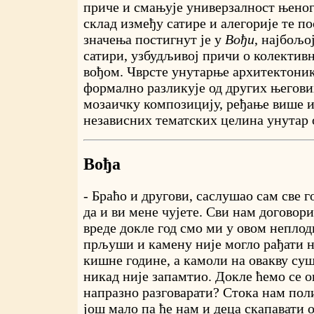
приче и смањује универзалност њеног
склад између сатире и алегорије те п
значења постигнут је у
Вођи
, најбољо
сатири, узбудљивој причи о колектив
вођом. Чврсте унутарње архитектонике
формално разликује од других његови
мозаичку композицију, ређање више 
независних тематских целина унутар 
Вођа
- Браћо и другови, саслушао сам све 
да и ви мене чујете. Сви нам договори
вреде докле год смо ми у овом неплод
прљуши и камену није могло рађати н
кишне године, а камоли на овакву су
никад није запамтио. Докле ћемо се о
напразно разговарати? Стока нам поли
још мало па ће нам и деца скапавати о