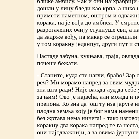
ближе амбису. Чак и они најхрабрији 
дошли у лицу бледи као крпа, а нико 
примети паметном, оштром и одважно
корака, па је вођа до амбиса. У смртн
разрогачених очију стукнуше сви, а н
да задрже вођу, па макар се огрешили
у том коракну једанпут, други пут и с
Настаде забуна, кукњава, граја, овлад
почеше бежати.
- Станите, куда сте нагли, браћо! Зар 
реч? Ми морамо напред за овим мудри
зна шта ради! Није ваљда луд да себе
за њим! Ово је највећа, али можда и 
препона. Ко зна да још ту иза јаруге 
плодна земља коју је бог нама намени
без жртава нема ничега! - тако изгово
коракну два корака напред те га неста
они најодважнији, а за овима јурнуше