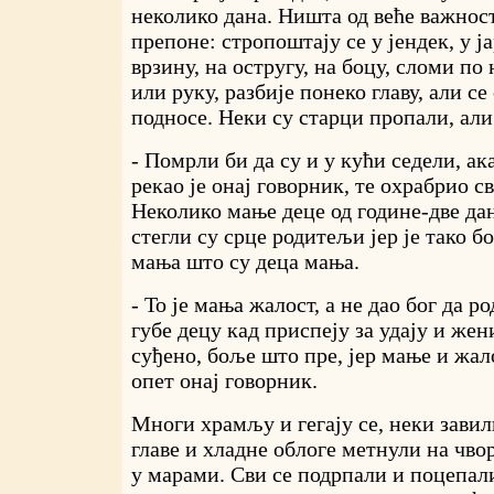
неколико дана. Ништа од веће важност
препоне: стропоштају се у јендек, у ја
врзину, на остругу, на боцу, сломи по
или руку, разбије понеко главу, али се
подносе. Неки су старци пропали, али
- Помрли би да су и у кући седели, ак
рекао је онај говорник, те охрабрио с
Неколико мање деце од године-две дан
стегли су срце родитељи јер је тако бо
мања што су деца мања.
- То је мања жалост, а не дао бог да р
губе децу кад приспеју за удају и жен
суђено, боље што пре, јер мање и жал
опет онај говорник.
Многи храмљу и гегају се, неки зави
главе и хладне облоге метнули на чво
у марами. Сви се подрпали и поцепали