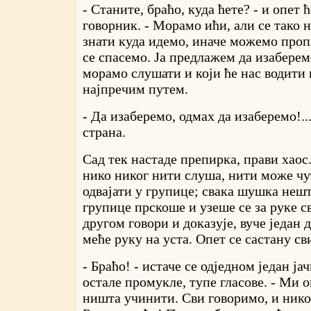
- Станите, браћо, куда ћете? - и опет 
говорник. - Морамо ићи, али се тако
знати куда идемо, иначе можемо проп
се спасемо. Ја предлажем да изаберемо
морамо слушати и који ће нас водити
најпречим путем.
- Да изаберемо, одмах да изаберемо!... 
страна.
Сад тек настаде препирка, прави хаос
нико никог нити слуша, нити може чу
одвајати у групице; свака шушка нешто
групице прскоше и узеше се за руке све
другом говори и доказује, вуче један д
меће руку на уста. Опет се састану сви
- Браћо! - истаче се одједном један ј
остале промукле, тупе гласове. - Ми 
ништа учинити. Сви говоримо, и нико