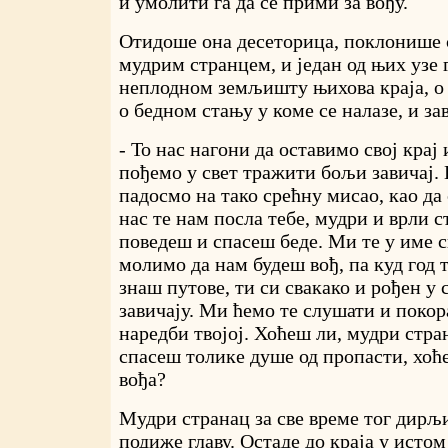
и умолити га да се прими за вођу.
Отидоше она десеторица, поклонише 
мудрим странцем, и један од њих узе 
неплодном земљишту њихова краја, о
о бедном стању у коме се налазе, и за
- То нас нагони да оставимо свој крај 
пођемо у свет тражити бољи завичај. 
падосмо на тако срећну мисао, као да 
нас те нам посла тебе, мудри и врли с
поведеш и спасеш беде. Ми те у име 
молимо да нам будеш вођ, па куд год т
знаш путове, ти си свакако и рођен у
завичају. Ми ћемо те слушати и покора
наредби твојој. Хоћеш ли, мудри стра
спасеш толике душе од пропасти, хоћ
вођа?
Мудри странац за све време тог дирљи
подиже главу. Остаде до краја у истом