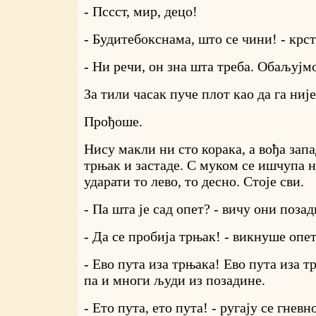
- Пссст, мир, децо!
- Будитебокснама, што се чини! - крст
- Ни речи, он зна шта треба. Обаљујм
За тили часак пуче плот као да га није
Прођоше.
Нису макли ни сто корака, а вођа зап
трњак и застаде. С муком се ишчупа н
ударати то лево, то десно. Стоје сви.
- Па шта је сад опет? - вичу они позад
- Да се пробија трњак! - викнуше опет
- Ево пута иза трњака! Ево пута иза т
па и многи људи из позадине.
- Ето пута, ето пута! - ругају се гневн