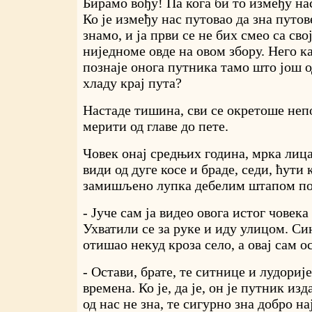
Бирамо вођу! Па кога би то између на
Ко је између нас путовао да зна путо
знамо, и ја први се не бих смео са св
ниједноме овде на овом збору. Него к
познаје онога путника тамо што још о
хладу крај пута?
Настаде тишина, сви се окретоше неп
мерити од главе до пете.
Човек онај средњих година, мрка лица 
види од дуге косе и браде, седи, ћути 
замишљено лупка дебелим штапом по
- Јуче сам ја видео овога истог човека
Ухватили се за руке и иду улицом. Си
отишао некуд кроза село, а овај сам о
- Остави, брате, те ситнице и лудориј
времена. Ко је, да је, он је путник из
од нас не зна, те сигурно зна добро н