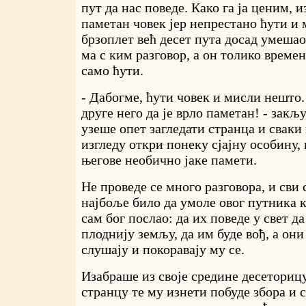
пут да нас поведе. Како га ја ценим, и
паметан човек јер непрестано ћути и 
брзоплет већ десет пута досад умешао
ма с ким разговор, а он толико времен
само ћути.
- Дабогме, ћути човек и мисли нешто.
друге него да је врло паметан! - закљ
узеше опет загледати странца и сваки
изгледу откри понеку сјајну особину,
његове необично јаке памети.
Не проведе се много разговора, и сви 
најбоље било да умоле овог путника ко
сам бог послао: да их поведе у свет д
плоднију земљу, да им буде вођ, а они
слушају и покоравају му се.
Изабраше из своје средине десеторицу
странцу те му изнети побуде збора и 