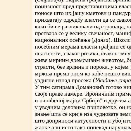
понизност пред представницима власт
поносе што их јашу кметови и пандур
прихватају одредбу власти да се свак
како би се разликовали од странаца, 
претвара се у велику свечаност, мани
националних осећања (
Данга
). Школ
посебним мерама власти грађани се од
опасности, сваког ризика, сваког сме
живе мирним дремљивим животом, бе
страсти, без врлина и порока, у којем 
мржња према оном ко хоће нешто више
уздигне изнад просека (
Укидање стра
У тим сатирама Домановић готово ни
своје праве намере. Ироничним прим
и напаћеној мајци Србији" и другим а
у уводним деловима приповетке, он на
знање шта се крије иза чудновате земљ
што доприноси актуелности и убојит
жаоке али исто тако понекад нарушав