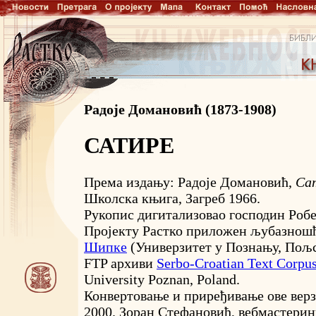
Радоје Домановић (1873-1908)
САТИРЕ
Према издању: Радоје Домановић,
Са
Школска књига, Загреб 1966.
Рукопис дигитализовао господин Робе
Пројекту Растко приложен љубазнош
Шипке
(Универзитет у Познању, Пољс
FTP архиви
Serbo-Croatian Text Corpu
University Poznan, Poland.
Конвертовање и приређивање ове верз
2000. Зоран Стефановић, вебмастери