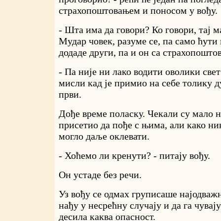
страхопоштовањем и поносом у вођу.
- Шта има да говори? Ко говори, тај 
Мудар човек, разуме се, па само ћути 
додаде други, па и он са страхопошто
- Па није ни лако водити оволики свет
мисли кад је примио на себе толику д
први.
Дође време поласку. Чекали су мало н
присетио да пође с њима, али како ник
могло даље оклевати.
- Хоћемо ли кренути? - питају вођу.
Он устаде без речи.
Уз вођу се одмах груписаше најодваж
нађу у несрећну случају и да га чувају
десила каква опасност.