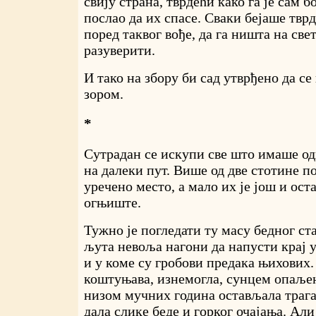
свију страна, тврдећи како га је сам б
послао да их спасе. Сваки бејаше тврд
поред таквог вође, да га ништа на све
разуверити.
И тако на збору би сад утврђено да се
зором.
*
Сутрадан се искупи све што имаше од
на далеки пут. Више од две стотине п
уречено место, а мало их је још и ост
огњиште.
Тужно је погледати ту масу бедног ст
љута невоља нагони да напусти крај у
и у коме су гробови предака њихових
коштуњава, изнемогла, сунцем опаљен
низом мучних година остављала трага
дала слике беде и горког очајања. Али