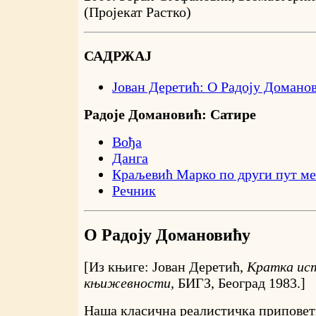
(Пројекат Растко)
САДРЖАЈ
Јован Деретић: О Радоју Домано
Радоје Домановић: Сатире
Вођа
Данга
Краљевић Марко по други пут м
Речник
О Радоју Домановићу
[Из књиге: Јован Деретић,
Кратка ист
књижевности,
БИГЗ, Београд 1983.]
Наша класична реалистичка приповетк