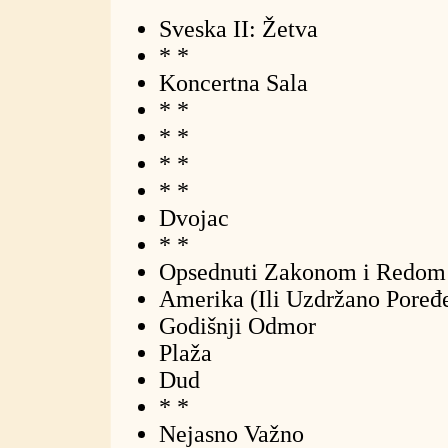
Sveska II: Žetva
* *
Koncertna Sala
* *
* *
* *
* *
Dvojac
* *
Opsednuti Zakonom i Redom
Amerika (Ili Uzdržano Poređ
Godišnji Odmor
Plaža
Dud
* *
Nejasno Važno