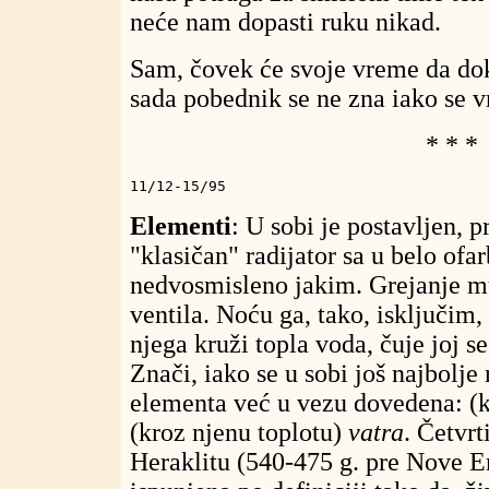
neće nam dopasti ruku nikad.
Sam, čovek će svoje vreme da doku
sada pobednik se ne zna iako se v
* * *
11/12-15/95
Elementi
: U sobi je postavljen, 
"klasičan" radijator sa u belo ofa
nedvosmisleno jakim. Grejanje m
ventila. Noću ga, tako, isključim
njega kruži topla voda, čuje joj se
Znači, iako se u sobi još najbolje 
elementa već u vezu dovedena: (
(kroz njenu toplotu)
vatra
. Četvr
Heraklitu (540-475 g. pre Nove E