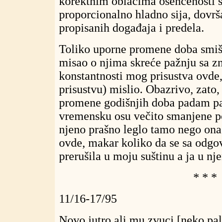
korektnim oblacima osenčenosti sv
proporcionalno hladno sija, dovrš
propisanih događaja i predela.
Toliko uporne promene doba smišl
misao o njima skreće pažnju sa zn
konstantnosti mog prisustva ovde
prisustvu) mislio. Obazrivo, zato
promene godišnjih doba padam pa
vremensku osu večito smanjene pč
njeno prašno leglo tamo nego on
ovde, makar koliko da se sa odg
prerušila u moju suštinu a ja u nje
* * *
11/16-17/95
Novo jutro ali mu zvuci [neko pal