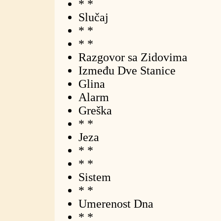
* *
Slučaj
* *
* *
Razgovor sa Zidovima
Između Dve Stanice
Glina
Alarm
Greška
* *
Jeza
* *
* *
Sistem
* *
Umerenost Dna
* *