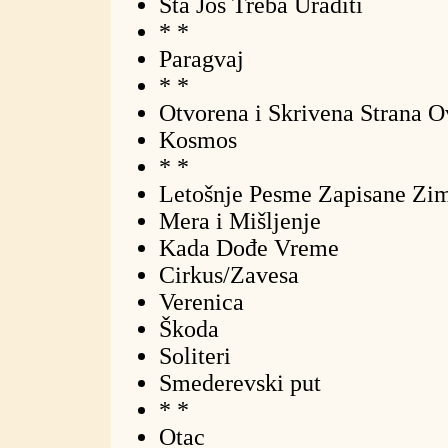
Šta Još Treba Uraditi
* *
Paragvaj
* *
Otvorena i Skrivena Strana O
Kosmos
* *
Letošnje Pesme Zapisane Zi
Mera i Mišljenje
Kada Dođe Vreme
Cirkus/Zavesa
Verenica
Škoda
Soliteri
Smederevski put
* *
Otac