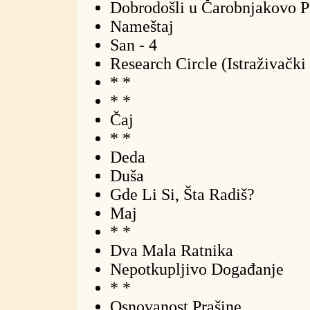
Dobrodošli u Čarobnjakovo Pr
Nameštaj
San - 4
Research Circle (Istraživački
* *
* *
Čaj
* *
Deda
Duša
Gde Li Si, Šta Radiš?
Maj
* *
Dva Mala Ratnika
Nepotkupljivo Događanje
* *
Osnovanost Prašine