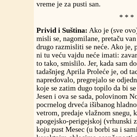
vreme je za pusti san.
* * *
Privid i Suština:
Ako je (sve ovo)
misli se, nagomilane, pretaču van 
drugo razmisliti se neće. Ako je, 
ni tu veću vajdu neće imati: zavara
to tako, smislilo. Jer, kada sam 
tadašnjeg Aprila Proleće je, od 
napredovalo, pregrejalo se odjed
koje se zatim dugo topilo da bi se
Jesen i ova se sada, polovinom N
pocrnelog drveća išibanog hladn
vetrom, predaje vlažnom snegu, 
apogejsko-perigejskoj (vrhunski 
koju pust Mesec (u borbi sa i sa