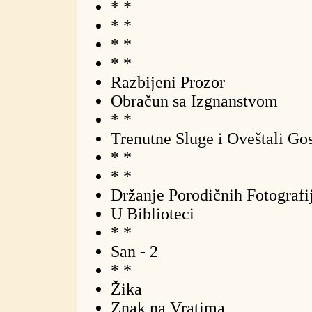
* *
* *
* *
* *
Razbijeni Prozor
Obračun sa Izgnanstvom
* *
Trenutne Sluge i Oveštali Go
* *
* *
Držanje Porodičnih Fotografi
U Biblioteci
* *
San - 2
* *
Žika
Znak na Vratima