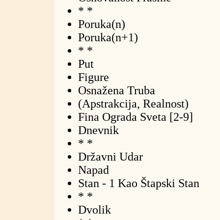
* *
Poruka(n)
Poruka(n+1)
* *
Put
Figure
Osnažena Truba
(Apstrakcija, Realnost)
Fina Ograda Sveta [2-9]
Dnevnik
* *
Državni Udar
Napad
Stan - 1 Kao Štapski Stan
* *
Dvolik