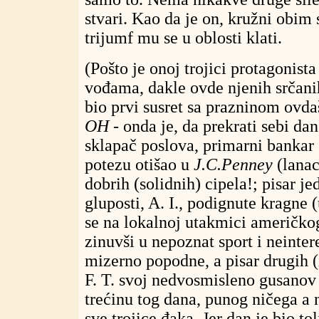
stvari. Kao da je on, kružni obim 
trijumf mu se u oblosti klati.
(Pošto je onoj trojici protagonis
vođama, dakle ovde njenih srčanih
bio prvi susret sa prazninom ovda
OH
- onda je, da prekrati sebi dan
sklapač poslova, primarni bankar
potezu otišao u
J.C.Penney
(lanac
dobrih (solidnih) cipela!; pisar je
gluposti, A. I., podignute kragne 
se na lokalnoj utakmici američko
zinuvši u nepoznat sport i neinte
mizerno popodne, a pisar drugih (i
F. T. svoj nedvosmisleno gusanov 
trećinu tog dana, punog ničega a 
sve trojice đaka. Jer dan je bio to