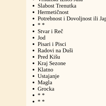
Slabost Trenutka
Hermetičnost
Potrebnost i Dovoljnost ili J
* *
Stvar i Reč
Jod
Pisari i Pisci
Radovi na Duši
Pred Kišu
Kraj Sezone
Klatno
Ustajanje
Magla
Grocka
* *
* *