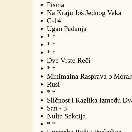
Pisma
Na Kraju Još Jednog Veka
C-14
Ugao Padanja
* *
* *
* *
Dve Vrste Reči
* *
Minimalna Rasprava o Moral
Rusi
* *
Sličnost i Razlika Između D
San - 3
Nulta Sekcija
* *