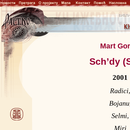
Mart Gor
Sch’dy (S
2001
Radici
Bojanu
Selmi,
Miri