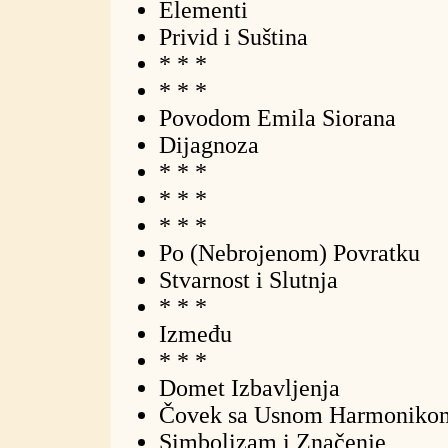
Elementi
Privid i Suština
* * *
* * *
Povodom Emila Siorana
Dijagnoza
* * *
* * *
* * *
Po (Nebrojenom) Povratku
Stvarnost i Slutnja
* * *
Između
* * *
Domet Izbavljenja
Čovek sa Usnom Harmoniko
Simbolizam i Značenje