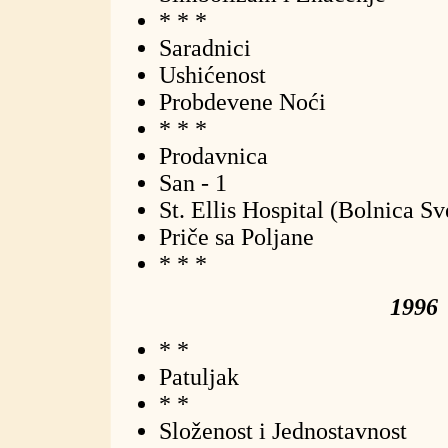
* * *
Saradnici
Ushićenost
Probdevene Noći
* * *
Prodavnica
San - 1
St. Ellis Hospital (Bolnica Sv
Priče sa Poljane
* * *
1996
* *
Patuljak
* *
Složenost i Jednostavnost