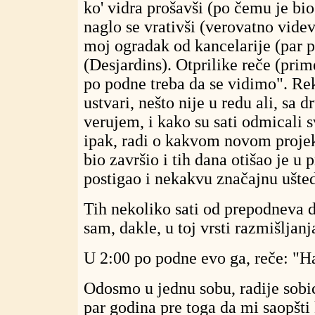
ko' vidra prošavši (po čemu je bio
naglo se vrativši (verovatno videv
moj ogradak od kancelarije (par p
(Desjardins). Otprilike reče (prim
po podne treba da se vidimo". Rek
ustvari, nešto nije u redu ali, sa d
verujem, i kako su sati odmicali s
ipak, radi o kakvom novom projek
bio završio i tih dana otišao je u
postigao i nekakvu značajnu ušte
Tih nekoliko sati od prepodneva 
sam, dakle, u toj vrsti razmišljanj
U 2:00 po podne evo ga, reče: "H
Odosmo u jednu sobu, radije sobic
par godina pre toga da mi saopšti 