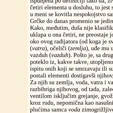
ispunjena po definiciji tako da, ži
četiri elementa u dosluhu, to jest
u meni se kovitla nespokojstvo s
Grčke do danas promenio se jedino
Kako, međutim, duša nije klasifik
uklapa u ona četiri, ne preostaje 
oko ovog radijatora (od koga je sv
(
vatra
), očeliči (
zemlja
), uđe mu 
vazduh (
vazduh
). Pošto je, sa dr
poteklo iz, kakve takve, utopljeno
ispitu onih koji se smrzavaju ili s
postali elementi dostigavši njihov,
Za njih su zemlja, voda, vatra i 
razbibriga njihovog, od tada, za
ventilom isključim grejanje, gvo
kroz rudu, nepomična kao nasušn
plućima samca
voda
zimogrižljiv