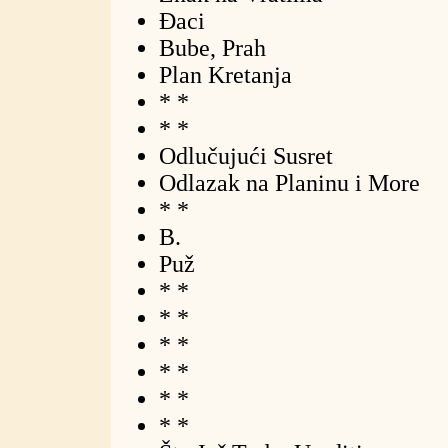
Đaci
Bube, Prah
Plan Kretanja
* *
* *
Odlučujući Susret
Odlazak na Planinu i More
* *
B.
Puž
* *
* *
* *
* *
* *
* *