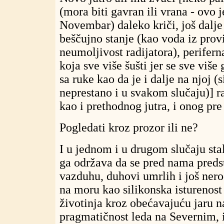
(mora biti gavran ili vrana - ovo 
Novembar) daleko kriči, još dalje
beščujno stanje (kao voda iz provi
neumoljivost radijatora), perifern
koja sve više šušti jer se sve više
sa ruke kao da je i dalje na njoj (
neprestano i u svakom slučaju)] ra
kao i prethodnog jutra, i onog pre
Pogledati kroz prozor ili ne?
I u jednom i u drugom slučaju stal
ga održava da se pred nama predst
vazduhu, duhovi umrlih i još nero
na moru kao silikonska isturenost 
životinja kroz obećavajuću jaru 
pragmatičnost leda na Severnim, i