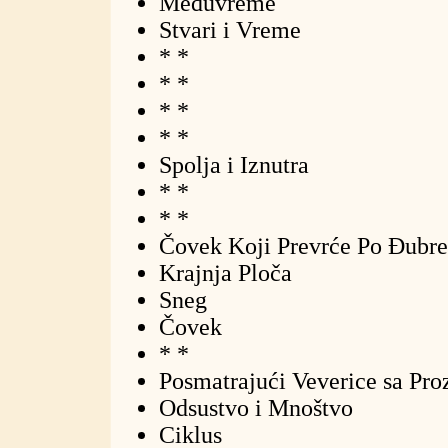
Međuvreme
Stvari i Vreme
* *
* *
* *
* *
Spolja i Iznutra
* *
* *
Čovek Koji Prevrće Po Đubre
Krajnja Ploča
Sneg
Čovek
* *
Posmatrajući Veverice sa Pro
Odsustvo i Mnoštvo
Ciklus