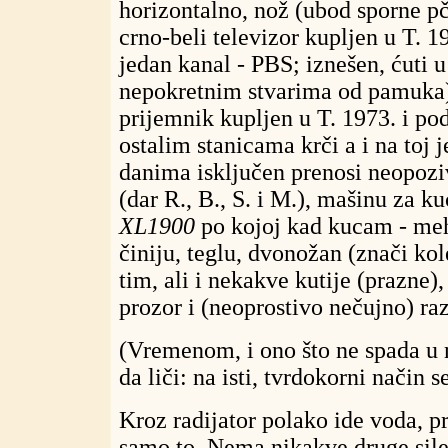
horizontalno, nož (ubod sporne pč
crno-beli televizor kupljen u T. 
jedan kanal - PBS; iznešen, ćuti 
nepokretnim stvarima od pamuka),
prijemnik kupljen u T. 1973. i p
ostalim stanicama krči a i na toj j
danima isključen prenosi neopozi
(dar R., B., S. i M.), mašinu za k
XL1900
po kojoj kad kucam - meh
činiju, teglu, dvonožan (znači ko
tim, ali i nekakve kutije (prazne)
prozor i (neoprostivo nečujno) ra
(Vremenom, i ono što ne spada u 
da liči: na isti, tvrdokorni način s
Kroz radijator polako ide voda, pr
samo to. Nema nikakve druge sile