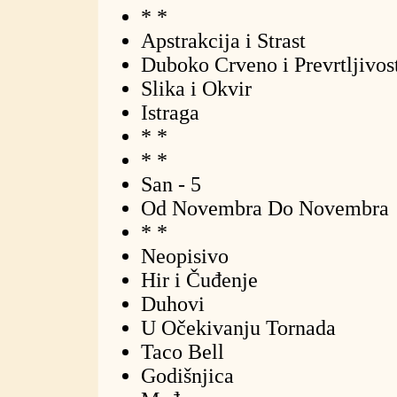
* *
Apstrakcija i Strast
Duboko Crveno i Prevrtljivos
Slika i Okvir
Istraga
* *
* *
San - 5
Od Novembra Do Novembra
* *
Neopisivo
Hir i Čuđenje
Duhovi
U Očekivanju Tornada
Taco Bell
Godišnjica