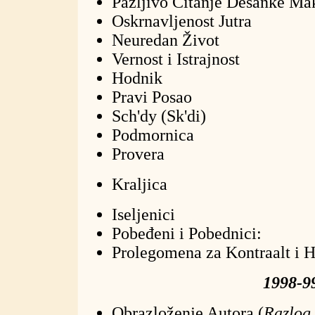
Pažljivo Čitanje Desanke Ma
Oskrnavljenost Jutra
Neuredan Život
Vernost i Istrajnost
Hodnik
Pravi Posao
Sch'dy (Sk'di)
Podmornica
Provera
Kraljica
Iseljenici
Pobeđeni i Pobednici:
Prolegomena za Kontraalt i 
1998-9
Obrazloženje Autora (
Razlog 