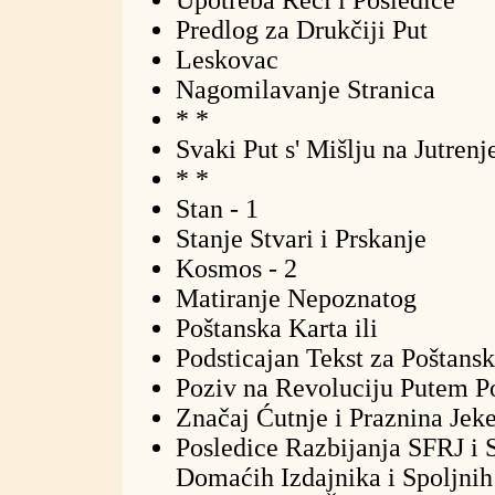
Upotreba Reči i Posledice
Predlog za Drukčiji Put
Leskovac
Nagomilavanje Stranica
* *
Svaki Put s' Mišlju na Jutrenj
* *
Stan - 1
Stanje Stvari i Prskanje
Kosmos - 2
Matiranje Nepoznatog
Poštanska Karta ili
Podsticajan Tekst za Poštansk
Poziv na Revoluciju Putem P
Značaj Ćutnje i Praznina Jek
Posledice Razbijanja SFRJ i
Domaćih Izdajnika i Spoljnih