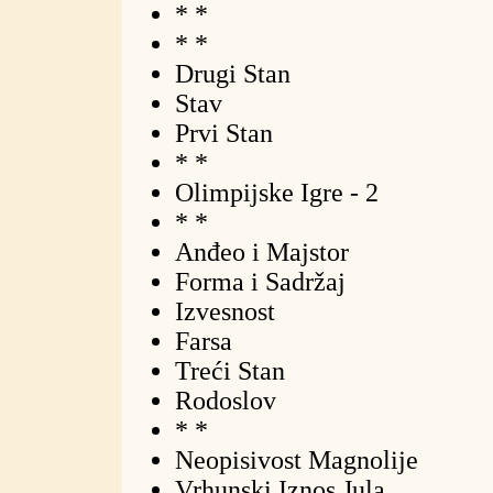
* *
* *
Drugi Stan
Stav
Prvi Stan
* *
Olimpijske Igre - 2
* *
Anđeo i Majstor
Forma i Sadržaj
Izvesnost
Farsa
Treći Stan
Rodoslov
* *
Neopisivost Magnolije
Vrhunski Iznos Jula