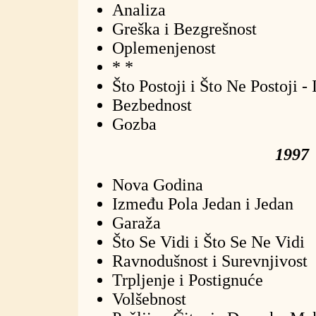
Analiza
Greška i Bezgrešnost
Oplemenjenost
* *
Što Postoji i Što Ne Postoji - 
Bezbednost
Gozba
1997
Nova Godina
Između Pola Jedan i Jedan
Garaža
Što Se Vidi i Što Se Ne Vidi
Ravnodušnost i Surevnjivost
Trpljenje i Postignuće
Volšebnost