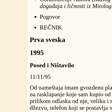
događaja i ličnosti iz Mitologi
Pogovor
REČNIK
Prva sveska
1995
Posed i Ništavilo
11/11/95
Od nameštaja imam gvozdenu plav
na rasklapanje koje sam kupio od
prilikom odlaska od nje, veliku i 
džezvu, telefon koji se postavlja v