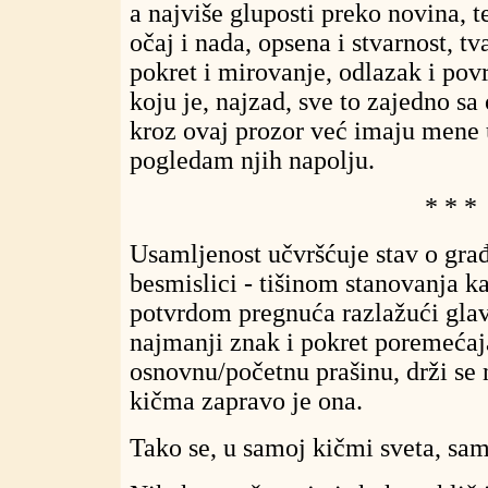
a najviše gluposti preko novina, te
očaj i nada, opsena i stvarnost, tva
pokret i mirovanje, odlazak i pov
koju je, najzad, sve to zajedno s
kroz ovaj prozor već imaju mene u
pogledam njih napolju.
* * *
Usamljenost učvršćuje stav o građ
besmislici - tišinom stanovanja k
potvrdom pregnuća razlažući glavu
najmanji znak i pokret poremećaja
osnovnu/početnu prašinu, drži se
kičma zapravo je ona.
Tako se, u samoj kičmi sveta, sa