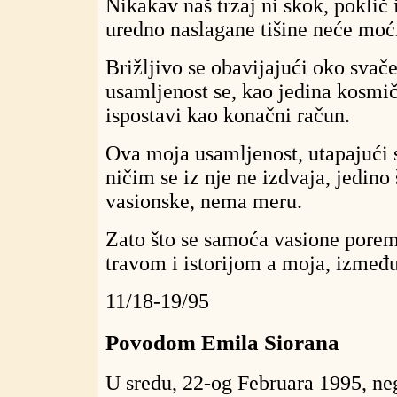
Nikakav naš trzaj ni skok, poklič 
uredno naslagane tišine neće moći
Brižljivo se obavijajući oko svače
usamljenost se, kao jedina kosmi
ispostavi kao konačni račun.
Ova moja usamljenost, utapajući 
ničim se iz nje ne izdvaja, jedino 
vasionske, nema meru.
Zato što se samoća vasione pore
travom i istorijom a moja, između
11/18-19/95
Povodom Emila Siorana
U sredu, 22-og Februara 1995, ne