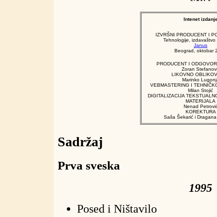
Intenet izdanj
IZVRŠNI PRODUCENT I P
Tehnologije, izdavaštvo 
Janus
Beograd, oktobar 
PRODUCENT I ODGOVOR
Zoran Stefanov
LIKOVNO OBLIKO
Marinko Lugonj
VEBMASTERING I TEHNIČK
Milan Stojić
DIGITALIZACIJA TEKSTUALN
MATERIJALA
Nenad Petrovi
KOREKTURA
Saša Šekarić i Dragana 
Sadržaj
Prva sveska
1995
Posed i Ništavilo