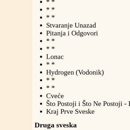
* *
* *
* *
Stvaranje Unazad
Pitanja i Odgovori
* *
* *
Lonac
* *
Hydrogen (Vodonik)
* *
* *
Cveće
Što Postoji i Što Ne Postoji - 
Kraj Prve Sveske
Druga sveska