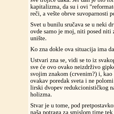
kapitalizma, da su i ovi "reforma
reči, a vešte obrve suvoparnosti p
Svet u bunilu sručava se u neki d
ovde samo je moj, niti posed niti 
unište.
Ko zna dokle ova situacija ima da
Ustvari zna se, vidi se to iz svako
sve će ovo ovako neizdrživo gipko
svojim znakom (crvenim?) i, kao k
ovakav poredak sveta i ne polomi
lirski dvopev redukcionističkog n
holizma.
Stvar je u tome, pod pretpostavkom
naša potraga za smislom time tek