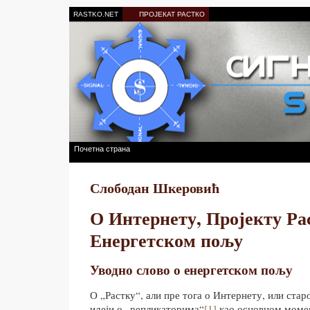
RASTKO.NET
ПРОЈЕКАТ РАСТКО
Почетна страна
Слободан Шкеровић
О Интернету, Пројекту Ра
Енергетском пољу
Уводно слово о енергетском пољу
О „Растку“, али пре тога о Интернету, или ста
идеји о „репликаторима“
[1]
као основном моме