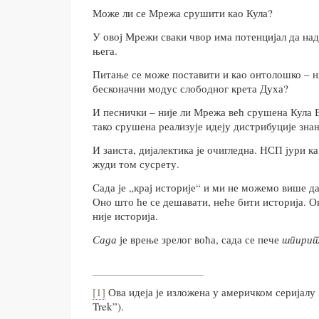
Може ли се Мрежа срушити као Кула?
У овој Мрежи сваки чвор има потенцијал да на
њега.
Питање се може поставити и као онтолошко – н
бесконачни модус слободног крета Духа?
И песнички – није ли Мрежа већ срушена Кула В
тако срушена реализује идеју дистрибуције знањ
И заиста, дијалектика је очигледна. НСП јури ка
жуди том сусрету.
Сада је „крај историје“ и ми не можемо више да
Оно што ће се дешавати, неће бити историја. 
није историја.
Сада
је врење зрелог воћа, сада се пече
шпири
[1]
Ова идеја је изложена у америчком серијалу „
Trek”).