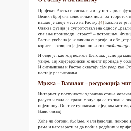
Пројекат Растко и сигнализам су остварили фузи
Велики број сигналистичких дела, од теоретски
нашао је своје место на Растку.
[4]
Квалитет је п
Оваква фузија је супротстављена односу „разли
спајање производи „страст“ – потрошњу. Фузиј
Растка увећана је количина енергије, и обе „стр
корист – отворен је један нови ток
инспирације
.
И овде је, као код великог Његоша, јасно да ма
увире. Тај хијерархијски концепт пропада у обл
И сигнализам и Растко схватају сâм
увор
као
Ок
нестају разликовања.
Мрежа – Вавилон – ресурекција ми
Интернет у потпуности одражава стање човечан
расуто и сада се тражи модус да се то знање ов
појединцу. Опет се суочавамо с једним митом, а
Вавилонској.
Хоће ли богови,
бхагаве
, мали ђаволци, поново
раме и наговарати га да побије родбину и приј