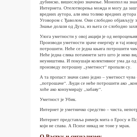
дубинско, вишеслојно значење. Монопол на зна
Интернета. Отелотворења можда и могу да зашт
вредних аутора, али има толико вредних аутора
Уговором с Ђаволом. Они слободно објављују з
Знање долази од Духа, из њега се слободно захв
Улога уметности у овој акцији је од непроцењи
Производи уметности зраче енергију и тај изво
потрошити. Неће се једна књига потрошити чим
Неће једна слика потамнети зато што је неко ви
неуништива. И покушаји колективног ума да о
произведу потрошну „уметност“ пропали су.
А та пропаст значи само једно – уметност чува
„потрошаче“. Људи се неће потрошити ако „кон
хоће ако конзумирају „забаву“.
Уметност је Убик.
Интернет је уметничко средство – чиста, непот
Интернет представља римејк мита о Еросу и Пс
који не спава. А Психе никад не тоне у мрак.
О Растку и сигнализму