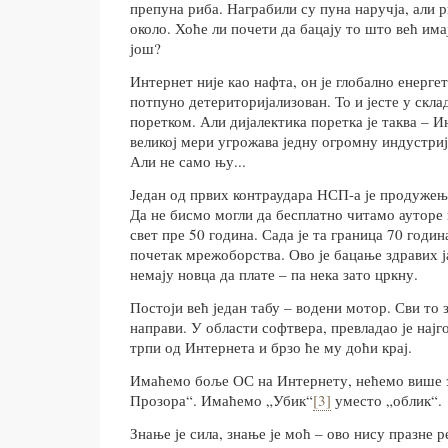
препуна риба. Награбили су пуна наручја, али 
около. Хоће ли почети да бацају то што већ има
још?
Интернет није као нафта, он је глобално енерге
потпуно детериторијализован. То и јесте у скл
поретком. Али дијалектика поретка је таква – И
великој мери угрожава једну огромну индустриј
Али не само њу...
Један од првих контраудара НСП-а је продужењ
Да не бисмо могли да бесплатно читамо ауторе 
свет пре 50 година. Сада је та граница 70 годин
почетак мрежоборства. Ово је бацање здравих ја
немају новца да плате – па нека зато цркну.
Постоји већ један табу – водени мотор. Сви то з
направи. У области софтвера, превладао је најг
трпи од Интернета и брзо ће му доћи крај.
Имаћемо боље ОС на Интернету, нећемо више з
Прозора“. Имаћемо „Убик“
[3]
уместо „облик“.
Знање је сила, знање је моћ – ово нису празне 