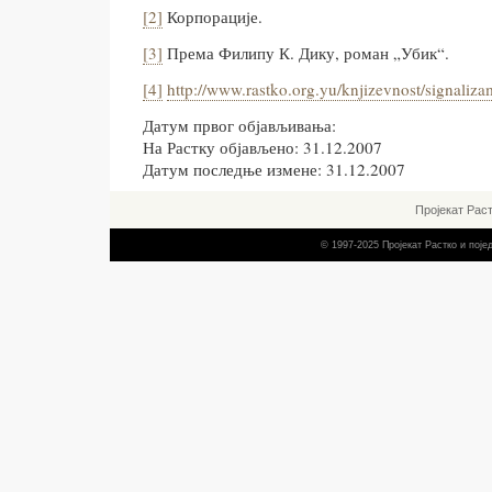
[2]
Корпорације.
[3]
Према Филипу К. Дику, роман „Убик“.
[4]
http://www.rastko.org.yu/knjizevnost/signaliz
Датум првог објављивања:
На Растку објављено: 31.12.2007
Датум последње измене: 31.12.2007
Пројекат Рас
© 1997-2025 Пројекат Растко и пој