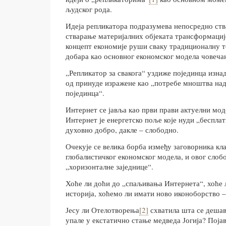
људског рода.
Идеја репликатора подразумева непосредно ст
стварање материјалних објеката трансформациј
концепт економије руши сваку традиционалну т
добара као основног економског модела човеча
„Репликатор за свакога“ уздиже појединца изна
од принуде изражене као „потребе мноштва над
појединца“.
Интернет се јавља као први прави актуелни мод
Интернет је енергетско поље које нуди „беспла
духовно добро, дакле – слободно.
Очекује се велика борба између заговорника кл
глобалистичког економског модела, и овог слоб
„хоризонталне заједнице“.
Хоће ли доћи до „спаљивања Интернета“, хоће 
историја, хоћемо ли имати ново иконоборство 
Јесу ли Отелотворења
[2]
схватила шта се дешава
упале у екстатично стање медведа Јогија? Појав