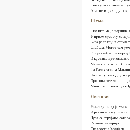
Они су га халапљиво гу
А затим варили дуго вр
Шума
Оно што ме је највише 
У првом сусрету са шу
Била је потпуна стакла
Стабала. Могао сам уоч
Грађу стабла распоред 
И кретање протоплазме
Магличасте масе. Зани
Са Галактичким Маглин
На штету ових других ј
Протоплазме лагано и д
Много ме је више узбу
Листови
Угљендиоксид је улазио
И разливао се у биљци к
Чуло се струјање сокова
Размена материја...
Светлост је ћелијама