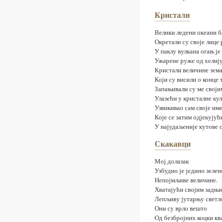
Кристали
Велики ледени океани б
Окретали су своје лице
У паклу вулкана огањ је
Ужарене руже од хелију
Кристали величине зем
Који су висили о конце
Запањивали су ме своји
Улазећи у кристалне ку
Узвикивао сам своје им
Које се затим одјекују
У најудаљеније кутове 
Скакавци
Мој долазак
Узбудио је једино зеле
Непојмљиве величине.
Хватајући својим задњ
Лепљиву јутарњу светл
Они су врло вешто
Од безбројних коцки кв