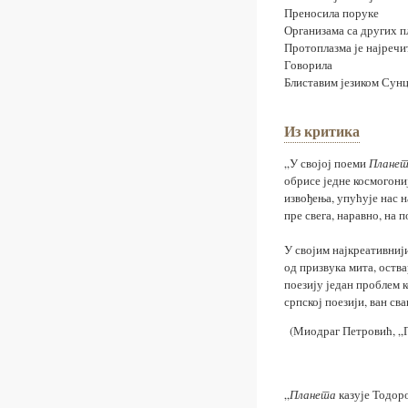
Преносила поруке
Организама са других п
Протоплазма је најречи
Говорила
Блиставим језиком Сунц
Из критика
„У својој поеми
Плане
обрисе једне космогониј
извођења, упућује нас 
пре свега, наравно, на
У својим најкреативниј
од призвука мита, оства
поезију један проблем 
српској поезији, ван св
(Миодраг Петровић, „П
„
Планета
казује Тодоро