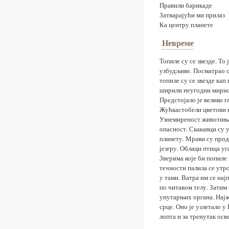
Правили барикаде
Затварајући ми прилаз
Ка центру планете
Невреме
Топиле су се звезде. То
узбудљиве. Посматрао с
топиле су се звезде кап
ширили неугодни мирис
Предстојало је велико г
Жућкастобели цветови 
Узнемиреност животиња
опасност. Скакавци су 
планету. Мрави су про
језгру. Облаци птица уг
Зверима које би попиле
течности палила се утр
у тами. Ватра им се на
по читавом телу. Затим 
унутарњих органа. Нај
срце. Оно је узлетало у
лопта и за тренутак ос