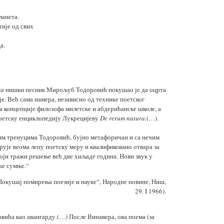
ланета.
тије од свих
а.
та
нишки песник Мирољуб Тодоровић покушао је да оцрта
е. Већ сама намера, независно од технике поетског
на концепције филозофа милетске и абдерићанске школе, а
 поетску енциклопедију Лукрецијеву
De rerum natura
.(…).
им тренуцима Тодоровић, бујно метафоричан и са нечим
рује веома лепу поетску меру и квалификовано отвара за
који тражи решење већ две хиљаде година. Нови звук у
аке сумње.“
окушај помирења поезије и науке“, Народне новине, Ниш,
29. I 1966).
вића као авангарду.(…) После Винавера, ова поема (за