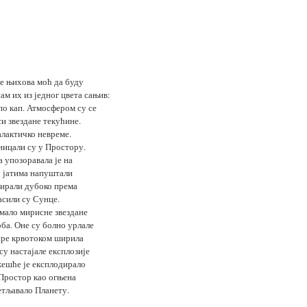
 је њихова моћ да буду
ам их из једног цвета сањив:
 по кап. Атмосфером су се
и звездане текућине.
алактичко невреме.
ницали су у Простору.
 упозоравала је на
у јатима напуштали
дирали дубоко према
асили су Сунце.
 мало мирисне звездане
оба. Оне су болно урлале
јпре крвотоком ширила
су настајале експлозије
жешће је експлодирало
 Простор као огњена
ветљавало Планету.