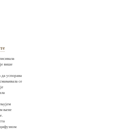
те
писивала
је више
а да успорава
смањивала се
је
ала
ењујем
ем њене
е.
ета
 дифузном