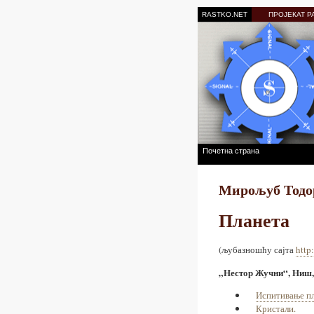
RASTKO.NET
ПРОЈЕКАТ Р
Почетна страна
Мирољуб Тодо
Планета
(љубазношћу сајта
http
„Нестор Жучни“, Ниш,
Испитивање пл
Кристали.