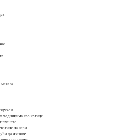
кра
ине.
та
 метала
аздухом
им ходницима као кртице
т планете
укотине на кори
ући да изазове
ховом карактеру