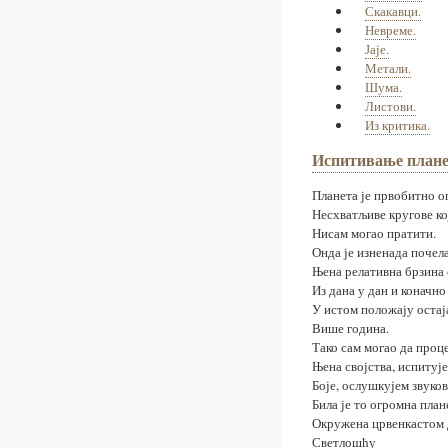
Скакавци.
Невреме.
Јаје.
Метали.
Шума.
Листови.
Из критика.
Испитивање плане
Планета је првобитно о
Несхватљиве кругове ко
Нисам могао пратити.
Онда је изненада почел
Њена релативна брзина 
Из дана у дан и коначно 
У истом положају остај
Више година.
Тако сам могао да проц
Њена својства, испитуј
Боје, ослушкујем звуков
Била је то огромна план
Окружена црвенкастом
Светлошћу