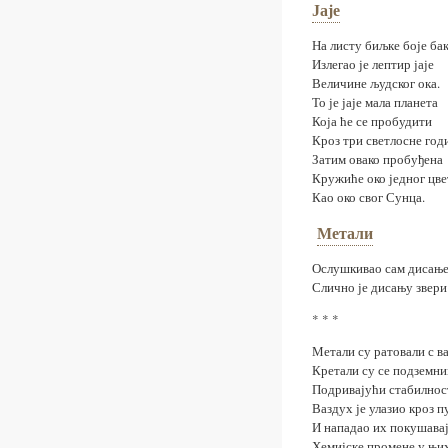
Јаје
На листу биљке боје ба
Излегао је лептир јаје
Величине људског ока.
То је јаје мала планета
Која ће се пробудити
Кроз три светлосне год
Затим овако пробуђена
Кружиће око једног цве
Као око свог Сунца.
Метали
Ослушкивао сам дисање
Слично је дисању звери
* * *
Метали су ратовали с в
Кретали су се подземн
Подривајући стабилнос
Ваздух је улазио кроз п
И нападао их покушавај
Хемијске промене у њи