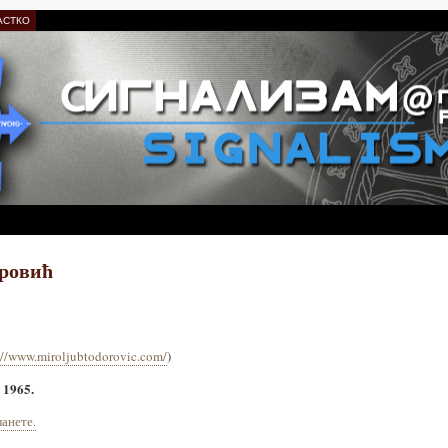
АСТКО
ровић
://www.miroljubtodorovic.com/
)
 1965.
анете.