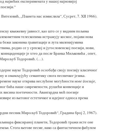
 од највећих експеримената у нашој најновијој
оезији.“
Витезовић, „Планета нас измислила“, Сусрет, 7. XII 1966).
венску књижевну јавност, као што се у видним пољима
алекометним телескопима истражују космос, појави нова
ва бежи законима гравитације и лута миленијумима
има, родио се у српској и југословенској поезији, нови,
 коинциденције је хтео да после Бранка Миљковића , опет,
: Мирољуб Тодоровић. (…).
модерне науке Тодоровић
ослобађа
своју поезију класичног
ну и омамљујућу семантику свога песничког језика.
времене науке открива неслућене могућности
нове поезије
,
алног бића наше савремености, рушећи конвенције и
х висина поетичности. Авангардна моћ поезије
вире из његовог естетичког и идејног односа према
ардни песник Мирољуб Тодоровић“, Градина број 2, 1967).
аљинара фиксираној планети, Тодоровић тражи исте оне
 земљи. Стога његове песме, иако са фантастичном фабулом