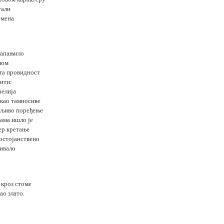
тали
емена
запањило
мом
ста провидност
ити:
ћелија
 као тамносиве
мљиво поређење
ама ишло је
ер кретање
остојанствено
ђивало
 кроз стоме
ао злато.