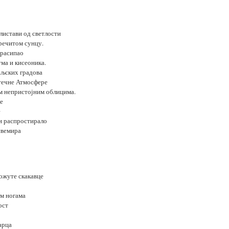
листави од светлости
 речитом сунцу.
 расипао
ма и кисеоника.
аљских градова
 течне Атмосфере
м непристојним облицима.
ле
е
ћи распростирало
свемира
ножуте скакавце
им ногама
ост
арца