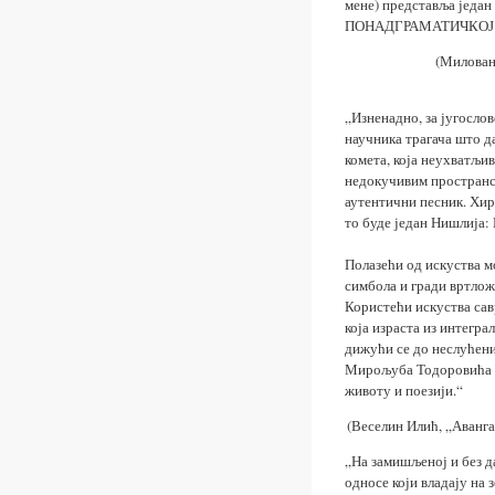
мене) представља један
ПОНАДГРАМАТИЧКОЈ п
(Милован 
„Изненадно, за југосло
научника трагача што д
комета, која неухватљи
недокучивим пространств
аутентични песник. Хир
то буде један Нишлија
Полазећи од искуства 
симбола и гради вртлож
Користећи искуства са
која израста из интегр
дижући се до неслућени
Мирољуба Тодоровића из
животу и поезији.“
(Веселин Илић, „Аванг
„На замишљеној и без д
односе који владају на