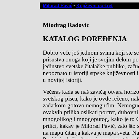
Milorad Pavić
•
Književni portret
Miodrag Radović
KATALOG POREĐENJA
Dobro veče još jednom svima koji ste se
prisustva onoga koji je svojim delom po
jedinstvo svetske čitalačke publike, zač
nepoznato u istoriji srpske književnosti
u novijoj istoriji.
Večeras kada se naš zavičaj otvara hori
svetskog pisca, kako je ovde rečeno, na
zadatkom gotovo nemogućim. Nemoguć
ovakvih prilika oslikati portret, duhovni 
mnogolikog i mnogoputog, kako je to G
prilici, kakav je Milorad Pavić, zato što s
na mapu čitanja kakva je mapa sveta. N