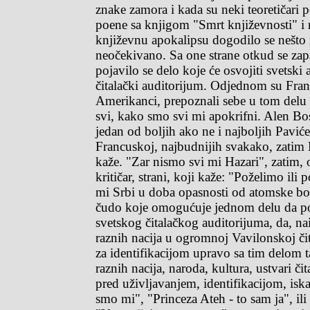
znake zamora i kada su neki teoretičari 
poene sa knjigom "Smrt književnosti" i n
književnu apokalipsu dogodilo se nešto
neočekivano. Sa one strane otkud se za
pojavilo se delo koje će osvojiti svetski
čitalački auditorijum. Odjednom su Fran
Amerikanci, prepoznali sebe u tom delu i
svi, kako smo svi mi apokrifni. Alen Bos
jedan od boljih ako ne i najboljih Paviće
Francuskoj, najbudnijih svakako, zatim
kaže. "Zar nismo svi mi Hazari", zatim, o
kritičar, strani, koji kaže: "Poželimo il
mi Srbi u doba opasnosti od atomske bo
čudo koje omogućuje jednom delu da po
svetskog čitalačkog auditorijuma, da, n
raznih nacija u ogromnoj Vavilonskoj čit
za identifikacijom upravo sa tim delom t
raznih nacija, naroda, kultura, ustvari či
pred uživljavanjem, identifikacijom, isk
smo mi", "Princeza Ateh - to sam ja", ili 