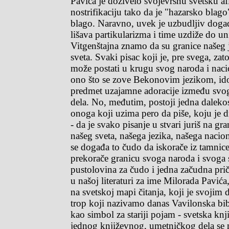
Pavića je doživelo svojevrsnu svetsku af
nostrifikaciju tako da je "hazarsko blag
blago. Naravno, uvek je uzbudljiv događ
lišava partikularizma i time uzdiže do un
Vitgenštajna znamo da su granice našeg 
sveta. Svaki pisac koji je, pre svega, zat
može postati u krugu svog naroda i naci
ono što se zove Bekonovim jezikom, idol
predmet uzajamne adoracije između svo
dela. No, međutim, postoji jedna daleko
onoga koji uzima pero da piše, koju je d
- da je svako pisanje u stvari juriš na gr
našeg sveta, našega jezika, našega naci
se događa to čudo da iskorače iz tamnice
prekorače granicu svoga naroda i svoga s
pustolovina za čudo i jedna začudna prič
u našoj literaturi za ime Milorada Pavića,
na svetskoj mapi čitanja, koji je svojim
trop koji nazivamo danas Vavilonska bibl
kao simbol za stariji pojam - svetska knj
jednog književnog, umetničkog dela se