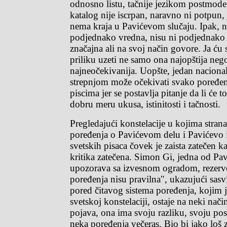
odnosno listu, tačnije jezikom postmoder
katalog nije iscrpan, naravno ni potpun,
nema kraja u Pavićevom slučaju. Ipak, n
podjednako vredna, nisu ni podjednako 
značajna ali na svoj način govore. Ja ću
priliku uzeti ne samo ona najopštija neg
najneočekivanija. Uopšte, jedan nacional
strepnjom može očekivati svako poređe
piscima jer se postavlja pitanje da li će t
dobru meru ukusa, istinitosti i tačnosti.
Pregledajući konstelacije u kojima strana
poređenja o Pavićevom delu i Pavićevo 
svetskih pisaca čovek je zaista zatečen ka
kritika zatečena. Simon Gi, jedna od Pavi
upozorava sa izvesnom ogradom, rezerv
poređenja nisu pravilna", ukazujući sa
pored čitavog sistema poređenja, kojim 
svetskoj konstelaciji, ostaje na neki nač
pojava, ona ima svoju razliku, svoju po
neka poređenja večeras. Bio bi jako loš 