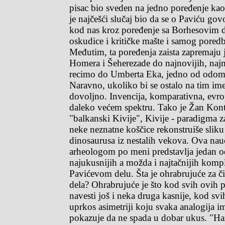
pisac bio sveden na jedno poređenje kao
je najčešći slučaj bio da se o Paviću govo
kod nas kroz poređenje sa Borhesovim d
oskudice i kritičke mašte i samog pored
Međutim, ta poređenja zaista zapremaju 
Homera i Šeherezade do najnovijih, najm
recimo do Umberta Eka, jedno od odom
Naravno, ukoliko bi se ostalo na tim ime
dovoljno. Invencija, komparativna, evrop
daleko većem spektru. Tako je Žan Kont
"balkanski Kivije", Kivije - paradigma z
neke neznatne koščice rekonstruiše slik
dinosaurusa iz nestalih vekova. Ova nau
arheologom po meni predstavlja jedan od
najukusnijih a možda i najtačnijih kompl
Pavićevom delu. Šta je ohrabrujuće za č
dela? Ohrabrujuće je što kod svih ovih p
navesti još i neka druga kasnije, kod svi
uprkos asimetriji koju svaka analogija i
pokazuje da ne spada u dobar ukus. "Haza