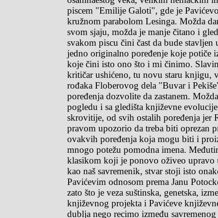
piscem "Emilije Galoti", gde je Pavićev
kružnom parabolom Lesinga. Možda danas
svom sjaju, možda je manje čitano i gle
svakom piscu čini čast da bude stavljen 
jedno originalno poređenje koje potiče i
koje čini isto ono što i mi činimo. Slavi
kritičar ushićeno, tu novu staru knjigu,
rođaka Floberovog dela "Buvar i Pekiše
poređenja dozvolite da zastanem. Možda
pogledu i sa gledišta književne evolucije
skrovitije, od svih ostalih poređenja jer 
pravom upozorio da treba biti oprezan p
ovakvih poređenja koja mogu biti i proi
mnogo potežu pomodna imena. Međutim
klasikom koji je ponovo oživeo upravo
kao naš savremenik, stvar stoji isto onako
Pavićevim odnosom prema Janu Potocko
zato što je veza suštinska, genetska, iz
književnog projekta i Pavićeve književn
dublja nego recimo između savremenog 