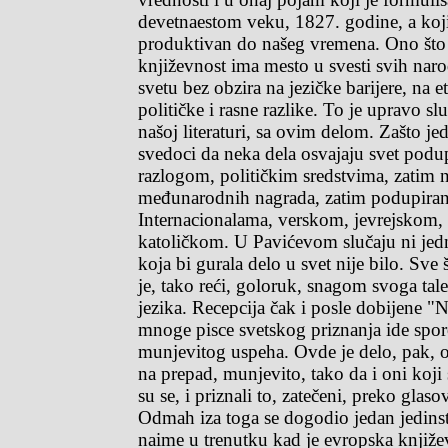
devetnaestom veku, 1827. godine, a koji 
produktivan do našeg vremena. Ono što 
književnost ima mesto u svesti svih nar
svetu bez obzira na jezičke barijere, na e
političke i rasne razlike. To je upravo sl
našoj literaturi, sa ovim delom. Zašto j
svedoci da neka dela osvajaju svet pod
razlogom, političkim sredstvima, zatim
međunarodnih nagrada, zatim podupiran
Internacionalama, verskom, jevrejskom
katoličkom. U Pavićevom slučaju ni jedne
koja bi gurala delo u svet nije bilo. Sve 
je, tako reći, goloruk, snagom svoga ta
jezika. Recepcija čak i posle dobijene 
mnoge pisce svetskog priznanja ide spor
munjevitog uspeha. Ovde je delo, pak, os
na prepad, munjevito, tako da i oni koji 
su se, i priznali to, zatečeni, preko glaso
Odmah iza toga se dogodio jedan jedins
naime u trenutku kad je evropska knjiže