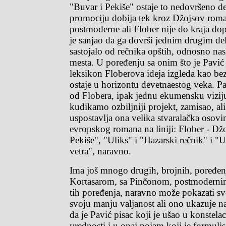
"Buvar i Pekiše" ostaje to nedovršeno d
promociju dobija tek kroz Džojsov roma
postmoderne ali Flober nije do kraja dop
je sanjao da ga dovrši jednim drugim de
sastojalo od rečnika opštih, odnosno nas
mesta. U poređenju sa onim što je Pavić
leksikon Floberova ideja izgleda kao be
ostaje u horizontu devetnaestog veka. Pa
od Flobera, ipak jednu ekumensku vizij
kudikamo ozbiljniji projekt, zamisao, ali 
uspostavlja ona velika stvaralačka osovina
evropskog romana na liniji: Flober - Džo
Pekiše", "Uliks" i "Hazarski rečnik" i "U
vetra", naravno.
Ima još mnogo drugih, brojnih, poređen
Kortasarom, sa Pinčonom, postmoderni
tih poređenja, naravno može pokazati svo
svoju manju valjanost ali ono ukazuje n
da je Pavić pisac koji je ušao u konstelac
vrednosti i u onaj pojam koji je formuli