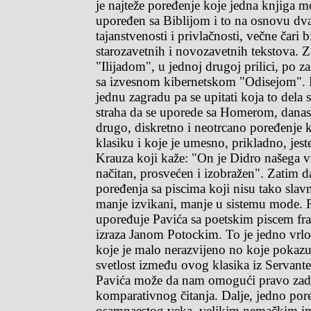
je najteže poređenje koje jedna knjiga mo
upoređen sa Biblijom i to na osnovu dva
tajanstvenosti i privlačnosti, večne čari b
starozavetnih i novozavetnih tekstova. Z
"Ilijadom", u jednoj drugoj prilici, po za
sa izvesnom kibernetskom "Odisejom".
jednu zagradu pa se upitati koja to dela 
straha da se uporede sa Homerom, danas
drugo, diskretno i neotrcano poređenje k
klasiku i koje je umesno, prikladno, jest
Krauza koji kaže: "On je Didro našega 
načitan, prosvećen i izobražen". Zatim da
poređenja sa piscima koji nisu tako slavn
manje izvikani, manje u sistemu mode. 
upoređuje Pavića sa poetskim piscem fr
izraza Janom Potockim. To je jedno vrl
koje je malo nerazvijeno no koje pokaz
svetlost između ovog klasika iz Servantes
Pavića može da nam omogući pravo zad
komparativnog čitanja. Dalje, jedno por
osamnaestog veka, velikim nemačkim 