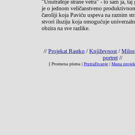
"Unutrašnje strane vetra" - to sam ja, taj 
je o jednom veličanstveno produktivnom
čaroliji koja Paviću uspeva na raznim st
stvori iluziju koja omogućuje univerzaln
obzira na sve razlike.
//
Projekat Rastko
/
Književnost
/
Milor
portret
//
[ Promena pisma |
Pretraživanje
|
Mapa projek