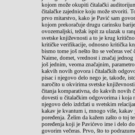
kojom može okupiti čitalački auditoriju
čitalačke zajednice koju može stvoriti. 
prvo mitarstvo, kako je Pavić sam govo
kojom prekoračuje drugu carinsku barijeru
ovozemaljski, težak ispit za ulazak u ran
svetske književnosti a to je krug kritičn
kritičke verifikacije, odnosno kritička k
bismo tome još nešto što se večeras već 
Naime, domet, vrednost i značaj jednog 
još jednim, veoma značajnim, parametr
kakvih novih govora i čitalačkih odgov
pisac i njegovo delo nego je, takođe, ist
naročito u okvirima svetske književnost
čitanja komparativna, do kakvih novih č
dovesti u čitalačkim odgovorima i koja
njegovo delo izdržati u svetskim relacija
kakav je kvantum i, mnogo više, kakav je
poređenja. Želim da kažem zašto o toj t
poređenja koji je Pavićevo ime i delo do
govorim večeras. Prvo, što to podrazume