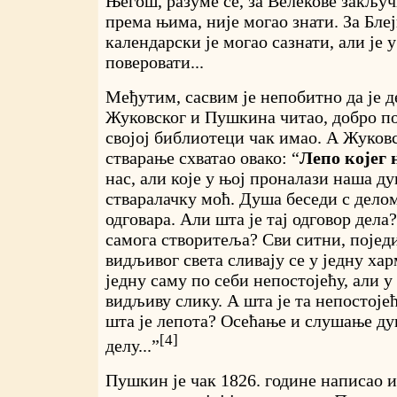
Његош, разуме се, за Велекове закључк
према њима, није могао знати. За Бле
календарски је могао сазнати, али је 
поверовати...
Међутим, сасвим је непобитно да је 
Жуковског и Пушкина читао, добро по
својој библиотеци чак имао. А Жуков
стварање схватао овако: “
Лепо којег
нас, али које у њој проналази наша д
стваралачку моћ. Душа беседи с делом,
одговара. Али шта је тај одговор дела?
самога створитеља? Сви ситни, појед
видљивог света сливају се у једну ха
једну саму по себи непостојећу, али 
видљиву слику. А шта је та непостоје
шта је лепота? Осећање и слушање ду
[4]
делу...”
Пушкин је чак 1826. године написао 