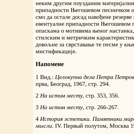
неким другим поузданим материјални
припадности Његошевом песничком о
смо да остале досад навођене резерве
евентуалне припадности Његошевом п
опаскама о мотивима њеног настанка,
стилским и метричким карактеристик
довољне за сврставање те песме у књ
мистификације.
Напомене
1 Вид.:
Целокупна дела Петра Петро
прва, Београд, 1967, стр. 294.
2
На истом месту,
стр. 353, 356.
3
На истом месту
, стр. 266-267.
4
История эстетики. Памятники мир
мысли
. IV. Первый полутом, Москва 19