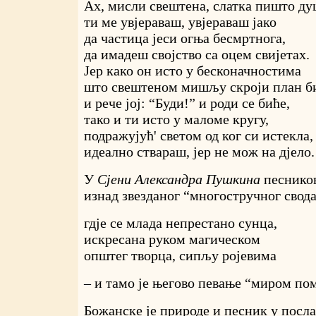
Ах, мисли свештена, слатка пишто ду
ти ме увјераваш, увјераваш јако
да частица јеси огња бесмртнога,
да имадеш својство са оцем свијетах.
Јер како он исто у бесконачностима
што свештеном мишљу скроји план б
и рече јој: “Буди!” и роди се биће,
тако и ти исто у маломе кругу,
подражујућ' светом од ког си истекла,
идеално ствараш, јер не мож на дјело.
У
Сјени Александра Пушкина
песников
изнад звезданог “многостручног свода
гдје се млада непрестано сунца,
искресана руком магическом
општег творца, сипљу ројевима
– и тамо је његово певање “миром пом
Божанске је природе и песник у пос