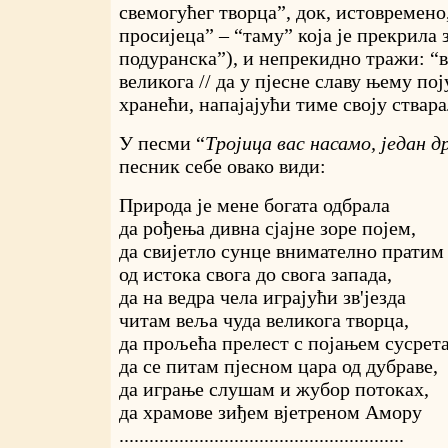
свемогућег творца”, док, истовремено,
просијеца” – “таму” која је прекрила
подуранска”), и непрекидно тражи: “в
великога // да у пјесне славу њему пој
хранећи, напајајући тиме своју ствар
У песми “
Тројица вас насамо, један д
песник себе овако види:
Природа је мене богата одбрала
да рођења дивна сјајне зоре појем,
да свијетло сунце внимателно пратим
од истока свога до свога запада,
да на ведра чела играјући зв'језда
читам веља чуда великога творца,
да прољећа прелест с појањем сусрет
да се питам пјесном цара од дубраве,
да играње слушам и жубор потоках,
да храмове зиђем вјетреном Амору
.........................................................