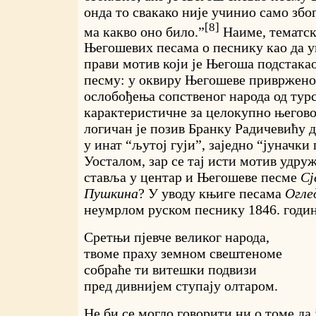
онда то свакако није учинио само збо
[8]
ма какво оно било.”
Наиме, тематск
Његошевих песама о песнику као да у
прави мотив који је Његоша подстака
песму: у оквиру Његошеве привржено
ослобођења сопственог народа од турс
карактеристичне за целокупно његов
логичан је позив Бранку Радичевићу да
у инат “љутој гуји”, заједно “јуначки 
Уосталом, зар се тај исти мотив удру
ставља у центар и Његошеве песме
Сј
Пушкина
? У уводу књиге песама
Огле
неумрлом руском песнику 1846. годин
Сретњи пјевче великог народа,
твоме праху земном свештеноме
собраће ти витешки подвизи
пред дивнијем ступају олтаром.
Не би се могло говорити ни о томе да