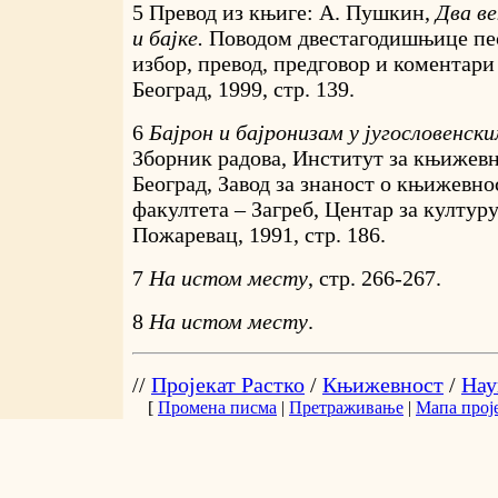
5 Превод из књиге: А. Пушкин,
Два в
и бајке.
Поводом двестагодишњице пе
избор, превод, предговор и коментар
Београд, 1999, стр. 139.
6
Бајрон и бајронизам у југословенс
Зборник радова, Институт за књижевн
Београд, Завод за знаност о књижевн
факултета – Загреб, Центар за култур
Пожаревац, 1991, стр. 186.
7
На истом месту
, стр. 266-267.
8
На истом месту
.
//
Пројекат Растко
/
Књижевност
/
Нау
[
Промена писма
|
Претраживање
|
Мапа прој