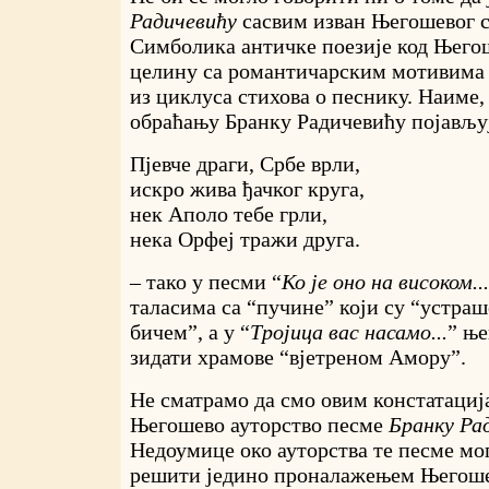
Радичевићу
сасвим изван Његошевог с
Симболика античке поезије код Његош
целину са романтичарским мотивима 
из циклуса стихова о песнику. Наиме,
обраћању Бранку Радичевићу појављу
Пјевче драги, Србе врли,
искро жива ђачког круга,
нек Аполо тебе грли,
нека Орфеј тражи друга.
– тако у песми “
Ко је оно на високом...
таласима са “пучине” који су “устра
бичем”, а у “
Тројица вас насамо...
” ње
зидати храмове “вјетреном Амору”.
Не сматрамо да смо овим констатациј
Његошево ауторство песме
Бранку Ра
Недоумице око ауторства те песме мо
решити једино проналажењем Његоше