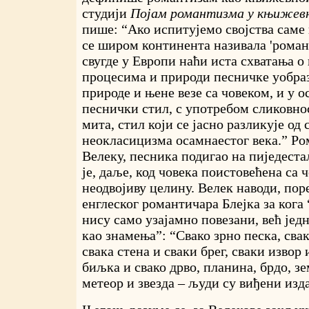
студији
Појам романтизма у књижевн
пише: “Ако испитујемо својства саме
се широм континента називала 'роман
свугде у Европи наћи иста схватања о
процесима и природи песничке уобра
природе и њене везе са човеком, и у 
песнички стил, с употребом сликовно
мита, стил који се јасно разликује од 
неокласицизма осамнаестог века.” Ро
Велеку, песника подигао на пиједеста
је, даље, код човека поистовећена са 
неодвојиву целину. Велек наводи, поре
енглеског романтичара Блејка за кога
нису само узајамно повезани, већ јед
као знамења”: “Свако зрно песка, сва
свака стена и сваки брег, сваки извор 
биљка и свако дрво, планина, брдо, зе
метеор и звезда – људи су виђени изд