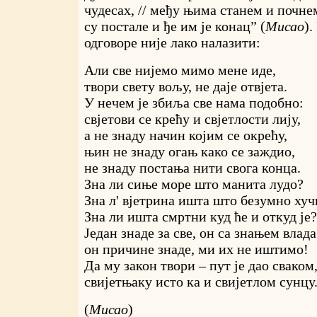
чудесах, // међу њима станем и почнем
су постале и ђе им је конац” (
Мисао
).
одговоре није лако налазити:
Али све нијемо мимо мене иде,
твори свету вољу, не даје отвјета.
У нечем је збиља све нама подобно:
свјетови се крећу и свјетлости лију,
а не знаду начин којим се окрећу,
њин не знаду огањ како се заждио,
не знаду постања нити свога конца.
Зна ли сиње море што манита лудо?
Зна л' вјетрина ишта што безумно хуч
Зна ли ишта смртни куд ће и откуд је?
Један знаде за све, он са знањем влада
он причине знаде, ми их не иштимо!
Да му закон твори – пут је дао сваком
свијетњаку исто ка и свијетлом сунцу
(
Мисао
)