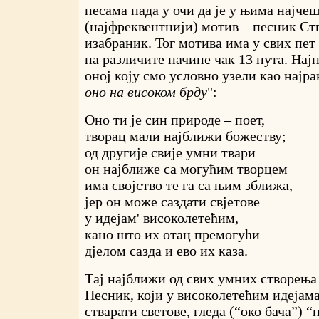
песама пада у очи да је у њима најче
(најфреквентнији) мотив – песник Ст
изабраник. Тог мотива има у свих пет 
на различите начине чак 13 пута. Најп
оној коју смо условно узели као најра
оно на високом брду
":
Оно ти је син природе – поет,
творац мали најближи божеству;
од другије свије умни твари
он најближе са могућим творцем
има својство те га са њим зближа,
јер он може саздати свјетове
у идејам' високолетећим,
кано што их отац премогући
дјелом сазда и ево их каза.
Тај најближи од свих умних створења 
Песник, који у високолетећим идејам
стварати светове, гледа (“око бача”) “