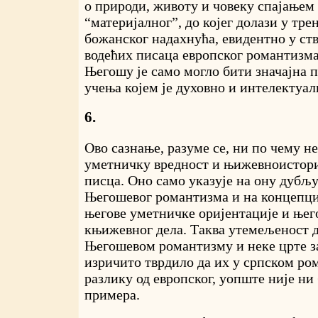
о природи, животу и човеку спајањем
“материјалног”, до којег долази у тр
божанског надахнућа, евидентно у ст
водећих писаца европског романтизм
Његошу је само могло бити значајна 
учења којем је духовно и интелектуал
6.
Ово сазнање, разуме се, ни по чему н
уметничку вредност и њижевноистори
писца. Оно само указује на ону дубљ
Његошевог романтизма и на концепци
његове уметничке оријентације и њег
књижевног дела. Таква утемељеност д
Његошевом романтизму и неке црте за
изричито тврдило да их у српском ром
разлику од европског, уопште није ни 
примера.