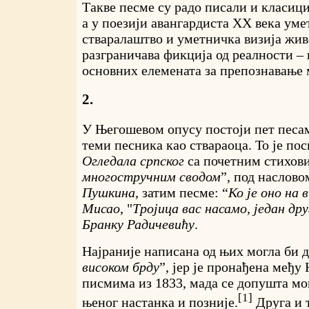
Такве песме су радо писали и класиц
а у поезији авангардиста ХХ века ум
стваралаштво и уметничка визија живот
разграничава фикција од реалности – п
основних елемената за препознавање 
2.
У Његошевом опусу постоји пет песам
теми песника као ствараоца. То је п
Огледала српског
са почетним стихов
многостручним сводом
”, под наслов
Пушкина
, затим песме: “
Ко је оно на 
Мисао
,
"
Тројица вас насамо, један дру
Бранку Радичевићу
.
Најраније написана од њих могла би д
високом брду
”, јер је пронађена међ
писмима из 1833, мада се допушта мог
[1]
њеног настанка и позније.
Друга и 