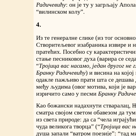
Радичевићу
: он је ту у загрљају Апола
“вилинском колу”.
4.
Из те генералне слике (из тог основн
Створитељевог изабраника извире и н
пратећих. Посебно су карактеристичн
стање песниковог духа (варира се сед
“
Тројица вас насамо, један другог не 
Бранку Радичевићу
) и висина на којој
одакле пажљиво прати шта се дешава 
међу људима (овог мотива, који је ва
изричито само у песми
Бранку Радиче
Као божански надахнути стваралац, 
сматра својом светом обавезом да тум
из света природе: да са “чела играјући
чуда великога творца” (“
Тројица вас н
душа запали “ватром поезије”: “тад м