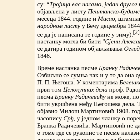
су: “
Тројица вас насамо, један другог 
објављена у листу
Пештанско-будимс
месеца 1844. године и
Мисао
, штампа
народном листу
у Бечу децембра 1844
[2]
се да је написана те године у зиму).
настанку могла би бити "
Сјени Алекс
се датира годином објављивања
Оглед
1846.
Време настанка песме
Бранку Радиче
Озбиљно се сумња чак и у то да она о
П. П. Његоша. У коментарима
Белешк
први том
Целокупних дела
проф. Радов
песма
Бранку Радичевићу
не може, п
бити увршћена међу Његошева дела. Т
објавио Милош Мартиновић 1908. год
часопису
Срђ
, у једном чланку о пор
Бранка Радичевића. Мартиновић не да
о томе где се рукопис те песме налази
доспео у његове руке, тако да бисмо 