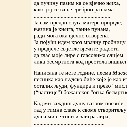
да пучину пазим ка се вјечно њиха,
како јој се ваље сребрно разлама
......................................................
Ја сам предан слуга матере природе;
њезина је књига, таине пунана,
ради мога ока вјечно отворена.
Ја појући идем кроз мрачну гробницу
у предјеле св'јетле вјечите радости
да глас моје лире с гласовима слијем
лика бесмртнога код престола вишњег
Написана те исте године, песма
Миса
песника као људско биће које је као 
осталих људи, фундира и преко “мисл
(“частице”) божанског “огња бесмртн
Кад ми заждиш душу ватром поезије,
тад у гимне славе к своме створитељу
душа ми се топи и заигра лира;
..................................................