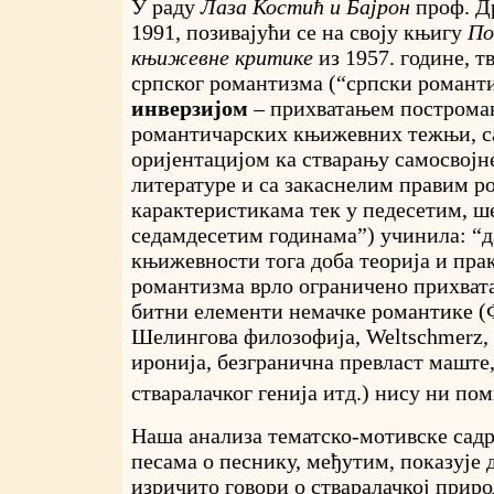
У раду
Лаза Костић и Бајрон
проф. Д
1991, позивајући се на своју књигу
По
књижевне критике
из 1957. године, т
српског романтизма (“српски романт
инверзијом
– прихватањем построма
романтичарских књижевних тежњи, с
оријентацијом ка стварању самосвојн
литературе и са закаснелим правим 
карактеристикама тек у педесетим, ш
седамдесетим годинама”) учинила: “да
књижевности тога доба теорија и пра
романтизма врло ограничено прихвата,
битни елементи немачке романтике (
Шелингова филозофија, Weltschmerz,
иронија, безгранична превласт маште,
стваралачког генија итд.) нису ни по
Наша анализа тематско-мотивске са
песама о песнику, међутим, показује 
изричито говори о стваралачкој прир