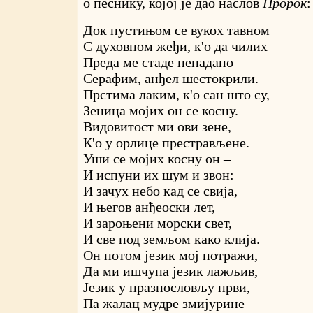
о песнику, којој је дао наслов
Пророк
:
Док пустињом се вукох тавном
С духовном жеђи, к'о да чилих –
Преда ме стаде ненадано
Серафим, анђел шестокрили.
Прстима лаким, к'о сан што су,
Зеница мојих он се косну.
Видовитост ми ови зене,
К'о у орлице престрављене.
Уши се мојих косну он –
И испуни их шум и звон:
И зачух небо кад се свија,
И његов анђеоски лет,
И зароњени морски свет,
И све под земљом како клија.
Он потом језик мој потражи,
Да ми ишчупа језик лажљив,
Језик у празнословљу први,
Па жалац мудре змијурине