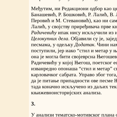
Међутим, ни Редакциони одбор као це
Банашевић, Р. Бошковић, Р. Лалић, В. 
Перовић и М. Стевановић), као ни са
Лалић, у својству приређивача прве 
Радичевићу
ипак нису искључили из 
Целокупних дела
. Објавили су је, зај
песмама, у одељку
Додатак
. Чини на
поступили, јер иако “стил и метар у 
она је могла бити својеврсна Његоше
Радичевићу у којој Његош, поетског е
изванредно опонаша “стил и метар” с
карловачког сабрата. Управо због тога
да је питање припадности ове песме
тада коначно искључено из даљих те
књижевноисторијских анализа.
3.
У анализи тематско-мотивског плана