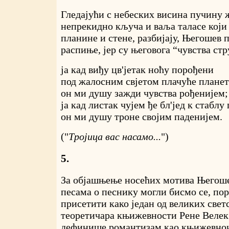
Гледајући с небеских висина пучину 
непрекидно кључа и ваља таласе који 
планине и стене, разбијају, Његошев 
распиње, јер су његовога “чувства ст
ја кад виђу цв'јетак ноћу порођени
под жалосним свјетом плачуће планет
он ми душу зажди чувства рођенијем;
ја кад листак чујем ђе бл'јед к стаблу
он ми душу троне својим паденијем.
("
Тројица вас насамо...
")
5.
За објашњење носећих мотива Његош
песама о песнику могли бисмо се, пор
присетити како један од великих свет
теоретичара књижевности Рене Велек 
дефинише романтизам као књижевнои