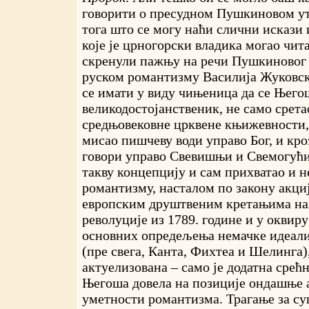
говорити о пресудном Пушкиновом ути
тога што се могу наћи слични искази 
које је црногорски владика могао чита
скренули пажњу на речи Пушкиновог 
руском романтизму Василија Жуковско
се имати у виду чињеница да се Њего
великодостојанственик, не само срет
средњовековне црквене књижевности, 
мисао пишчеву води управо Бог, и кр
говори управо Свевишњи и Свемогући 
такву концепцију и сам прихватао и не
романтизму, насталом по закону акциј
европским друштвеним кретањима на
револуције из 1789. године и у оквиру
основних опредељења немачке идеал
(пре свега, Канта, Фихтеа и Шелинга)
актуелизована – само је додатна срећна
Његоша довела на позиције ондашње 
уметности романтизма. Трагање за с