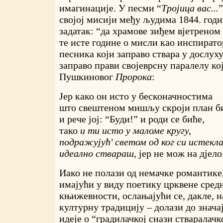
имагинације. У песми “
Тројица вас...
својој мисији међу људима 1844. годи
задатак: “да храмове зиђем вјетреном
те исте године о мисли као инспират
песника који заправо ствара у дослух
заправо прави својеврсну паралелу ко
Пушкиновог
Пророка
:
Јер како он исто у бесконачностима
што свештеном мишљу скроји план б
и рече јој: “Буди!” и роди се биће,
тако
и ти исто у маломе кругу,
подражујућ' светом од ког си истекла
идеално ствараш
, јер не мож на дјело
Иако не полази од немачке романтике,
имајући у виду поетику црквене сред
књижевности, ослањајући се, дакле, н
културну традицију – долази до знач
идеје о “градилачкој снази стваралачк