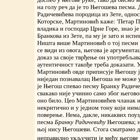
на голу реч да је то Његошева песма. 
Радичевићева породица из Зете, однос
Которске, Мартиновић каже: 'Петар 
владика и господар Црне Горе, знао је
Бранкова из Зете, па му је зато и испе
Ништа више Мартиновић о тој песми 
се види из овога, његова је аргумента
доказ за своје тврђење он употребљава
аутентичност такође треба доказати. У
Мартиновић овде приписује Његошу ј
ниједан познавалац Његоша не може 
је Његош спевао песму Бранку Радиче
свакако није учинио само због његово
оно било. Цео Мартиновићев чланак и
некритично и у једном тону који ним
поверење. Нема, дакле, никаквих поуз
песма
Бранку Радичевићу
Његошева; н
њој нису Његошеви. Стога сматрамо д
неправилно укључити је међу његове 