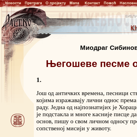
Миодраг Сибино
Његошеве песме о
1.
Још од античких времена, песници ств
којима изражавају лични однос прем
раду. Једна од најпознатијих је Хорац
је подстакла и многе касније писце да
основ, пишу о свом личном односу пр
сопственој мисији у животу.