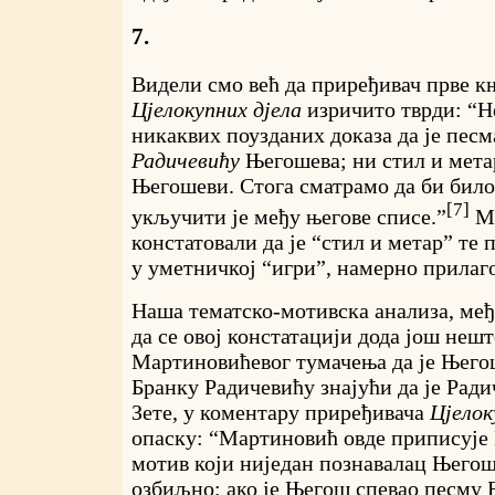
7.
Видели смо већ да приређивач прве 
Цјелокупних дјела
изричито тврди: “Не
никаквих поузданих доказа да је пес
Радичевићу
Његошева; ни стил и мета
Његошеви. Стога сматрамо да би бил
[7]
укључити је међу његове списе.”
Ми
констатовали да је “стил и метар” те
у уметничкој “игри”, намерно прилаг
Наша тематско-мотивска анализа, међ
да се овој констатацији дода још неш
Мартиновићевог тумачења да је Њего
Бранку Радичевићу знајући да је Ради
Зете, у коментару приређивача
Цјелок
опаску: “Мартиновић овде приписује
мотив који ниједан познавалац Његош
озбиљно; ако је Његош спевао песму 