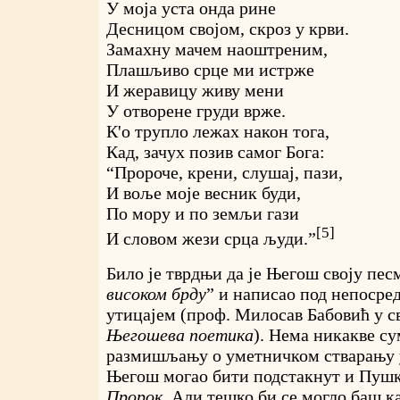
У моја уста онда рине
Десницом својом, скроз у крви.
Замахну мачем наоштреним,
Плашљиво срце ми истрже
И жеравицу живу мени
У отворене груди врже.
К'о трупло лежах након тога,
Кад, зачух позив самог Бога:
“Пророче, крени, слушај, пази,
И воље моје весник буди,
По мору и по земљи гази
[5]
И словом жези срца људи.”
Било је тврдњи да је Његош своју пес
високом брду
” и написао под непоср
утицајем (проф. Милосав Бабовић у с
Његошева поетика
). Нема никакве су
размишљању о уметничком стварању 
Његош могао бити подстакнут и Пуш
Пророк
. Али тешко би се могло баш к