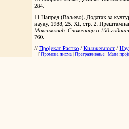
284.
11 Напред (Ваљево). Додатак за култу
науку, 1988, 25. ХI, стр. 2. Прештампа
Максимовић. Споменица о 100-годиш
760.
//
Пројекат Растко
/
Књижевност
/
Нау
[
Промена писма
|
Претраживање
|
Мапа прој