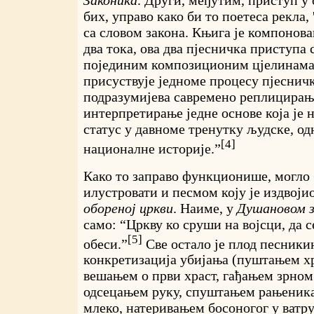
Законика
. Други, међутим, приступ у 
бих, управо како би то поетеса рекла, 
са словом закона. Књига је компонован
два тока, ова два пјесничка приступа 
појединим композиционим цјелинама 
присуствује једноме процесу пјесничк
подразумијева савремено реплицирањ
интерпретирање једне основе која је 
статус у давноме тренутку људске, о
[4]
националне историје.”
Како то заправо функционише, могло 
илустровати и песмом коју је издвоји
обореној цркви
. Наиме, у
Душановом 
само: “Цркву ко сруши на војсци, да с
[5]
обеси.”
Све остало је плод песники
конкретизација убијања (пуштањем хр
вешањем о први храст, гађањем зрно
одсецањем руку, спуштањем рањеника
млеко, натеривањем босоногог у ватру)