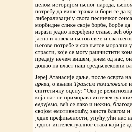
целом историјом њеног народа, њеном
потребу да више тражи и бори се да 
либерализацију свога песничког сенса
морбидне слике своје борбе, борбе да
изрази једно несређено стање, већ обр
јасно и човек и његов свет, и сва њего
његове потребе и сав његов морални у
страсти, које се могу рашчистити кон
предају нечем вишем, јачем од нас, он
дошао на власт наш средњевековни вл
Јереј Атанасије даље, после осврта н
цркви
, о књизи
Тражим помиловање
и
синтетичку оцену: “Ово је религиозна
која нас не приморава интелектуални
верујемо
, већ се лако и нежно, благод
својом емотивношћу, заиста благом 
једне префињености, упућујући нас н
једног интелектуалног става који је