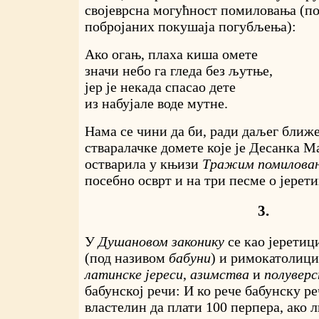
својеврсна могућност помиловања (по
побројаних покушаја погубљења):
Ако огањ, плаха киша омете
значи небо га гледа без љутње,
јер је некада спасао дете
из набујале воде мутне.
Нама се чини да би, ради даљег ближе
стваралачке домете које је Десанка 
остварила у књизи
Тражим помилов
посебно осврт и на три песме о јерет
3.
У
Душановом законику
се као јерети
(под називом
бабуни
) и римокатолици
латинске јереси
,
азимства
и
полувер
бабунској речи: И ко рече бабунску ре
властелин да плати 100 перпера, ако л