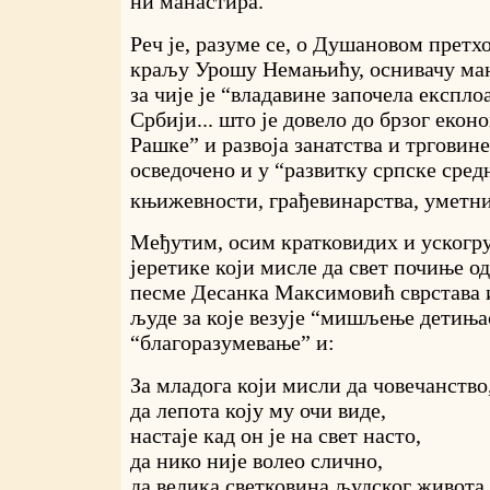
ни манастира.
Реч је, разуме се, о Душановом претх
краљу Урошу Немањићу, оснивачу ма
за чије је “владавине започела експло
Србији... што је довело до брзог еко
Рашке” и развоја занатства и трговине
осведочено и у “развитку српске сред
књижевности, грађевинарства, уметнич
Међутим, осим кратковидих и ускогр
јеретике који мисле да свет почиње о
песме Десанка Максимовић сврстава 
људе за које везује “мишљење детиња
“благоразумевање” и:
За младога који мисли да човечанство
да лепота коју му очи виде,
настаје кад он је на свет насто,
да нико није волео слично,
да велика светковина људског живота