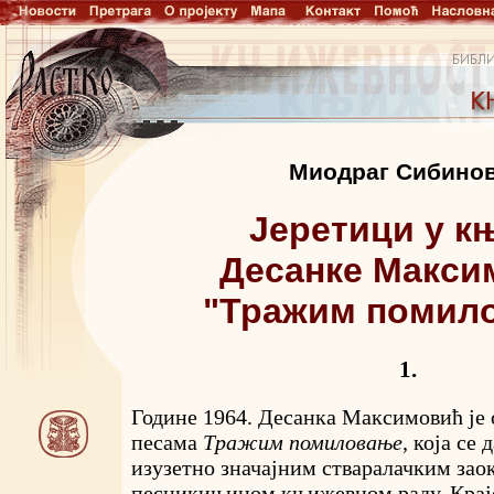
Миодраг Сибино
Јеретици у к
Десанке Макси
"Тражим помил
1.
Године 1964. Десанка Максимовић је 
песама
Тражим помиловање
, која се 
изузетно значајним стваралачким зао
песникињином књижевном раду. Краје