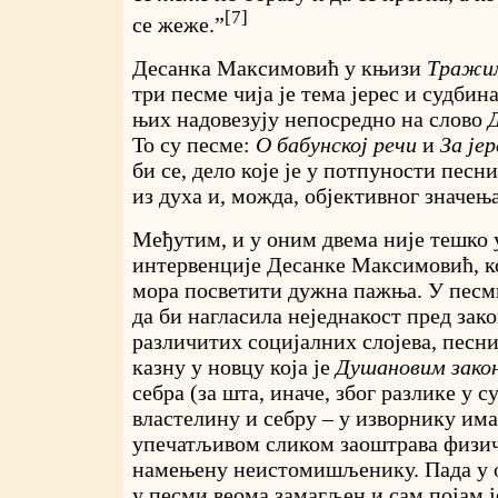
[7]
се жеже.”
Десанка Максимовић у књизи
Тражи
три песме чија је тема јерес и судбина
њих надовезују непосредно на слово
То су песме:
О бабунској речи
и
За јер
би се, дело које је у потпуности пес
из духа и, можда, објективног значењ
Међутим, и у оним двема није тешко 
интервенције Десанке Максимовић, ко
мора посветити дужна пажња. У пес
да би нагласила неједнакост пред за
различитих социјалних слојева, песн
казну у новцу која је
Душановим зако
себра (за шта, иначе, због разлике у с
властелину и себру – у изворнику има
упечатљивом сликом заоштрава физи
намењену неистомишљенику. Пада у оч
у песми веома замагљен и сам појам ј