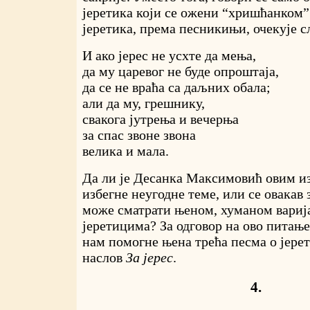
јеретика који се ожени “хришћанком”
јеретика, према песникињи, очекује с
И ако јерес не усхте да мења,
да му царевог не буде опроштаја,
да се не враћа са даљних обала;
али да му, грешнику,
свакога јутрења и вечерња
за спас звоне звона
велика и мала.
Да ли је Десанка Максимовић овим и
избегне неугодне теме, или се овакав
може сматрати њеном, хуманом вариј
јеретицима? За одговор на ово питањ
нам помогне њена трећа песма о јерет
наслов
За јерес
.
4.