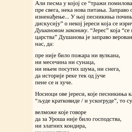
Али песма у којој се “тражи помилова
пре свега, нека нова питања. Заправо 
изненађење... У њој песникиња почињ
дискусију” о некој јереси која се изр
Душановом законику
. “Јерес” која “с
царства” Душанова је заправо веровањ
нас, да:
пре није било пожара ни вулкана,
ни месечина ни сунаца,
ни ињем посутих шума, ни снега,
да историје реке тек од јуче
пене се и хуче.
Носиоци ове јереси, које песникиња 
“људе кратковиде / и ускогруде”, то су
велможе које говоре
да за Уроша није било господства,
ни златних кондира,