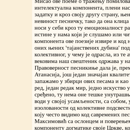
Мисао ове поеме о тражењу помилова
интелектуална компонента, плени нас
задатку и кроз своју другу страну, њ
невиност песничку, тако да она клица
носи у себи кроз ту емоционалност р
истине у нама који је слушамо или чи
компонента ове поезије извире и код 
оних њених 'тајанствених дубина' по
колективног, у чему је одрасла, из те 
вековима наш свештеник одржава у н
Правоверност песникиње дала је, прем
Атанасија, још један значајан квалит
запажамо у збирци ових песама и као 
ред, један редак мир, једно искуство у
сређено, ту нема оне тешке унутрашњ
води у својој усамљености, са собом, 
изолованости од колективне подсвести
коју често видимо код савремених пес
Максимовић са ослонцем и поверење
компоненту догматике своје Цркве, ко