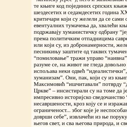
те књиге код појединих српских књи
шездесетих и седамдесетих година ХХ
критичари који су желели да се сами 
евентуалних тумачења да, хвалећи књи
подржавају хуманистичку одбрану “је
према политичким отпадницима савр
или који су, из добронамерности, жел
песникињу заштите од таквих тумачењ
“помиловање” тражи управо “наивна” 
разуме се, на живот не гледа довољно 
испољава неки одвећ “идеалистички”,
хуманизам”. Они, пак, који су из књи
Максимовић “ишчитавали” потврду “д
Цркве” – инсистирали су на томе да ј
импресивно историјско сведочанство 
несавршености, кроз коју се и изражав
ограниченост... због које је неспособ
доврши себе”, извлачећи из ње поруку 
његов свет, и сва његова природа, и св