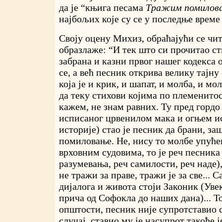
да је “књига песама
Тражим помилов
најбољих које су се у последње време
Своју оцену Михиз, обраћајући се чит
образлаже: “И тек што си прочитао ст
забрана и казни првог нашег кодекса о
се, а већ песник открива велику тајну
која је и крик, и шапат, и молба, и мо
да теку стихови којима по племенитос
кажем, не знам равних. Ту пред гордо
исписаног црвенилом мака и огњем ис
историје) стао је песник да брани, за
помиловање. Не, нису то молбе упућ
врховним судовима, то је реч песника
разумевања, реч самилости, реч наде)
не тражи за праве, тражи је за све... С
дијалога и живота стоји Законик (Увек
прича од Софокла до наших дана)... То
општости, песник није супротставио 
случај, ставио му је насупрот такође ј