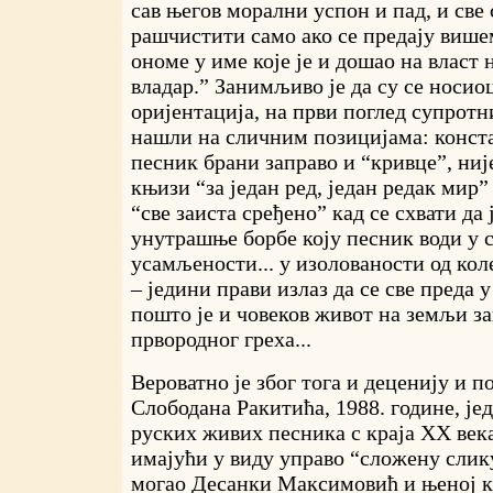
сав његов морални успон и пад, и све 
рашчистити само ако се предају вишем
ономе у име које је и дошао на власт
владар.” Занимљиво је да су се носио
оријентација, на први поглед супротн
нашли на сличним позицијама: конста
песник брани заправо и “кривце”, ниј
књизи “за један ред, један редак мир” 
“све заиста сређено” кад се схвати да
унутрашње борбе коју песник води у с
усамљености... у изолованости од кол
– једини прави излаз да се све преда 
пошто је и човеков живот на земљи за
првородног греха...
Вероватно је због тога и деценију и п
Слободана Ракитића, 1988. године, јед
руских живих песника с краја ХХ век
имајући у виду управо “сложену слик
могао Десанки Максимовић и њеној 