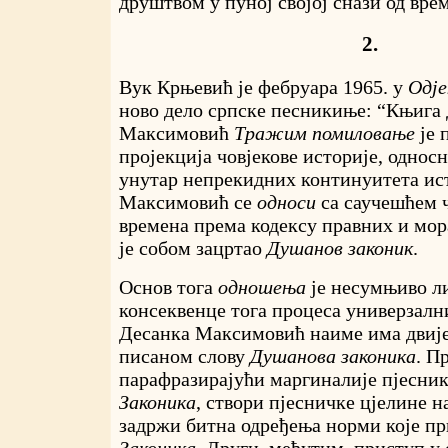
друштвом у пуној својој снази од врем
2.
Вук Крњевић је фебруара 1965. у
Одје
ново дело српске песникиње: “Књига
Максимовић
Тражим помиловање
је 
пројекција човјекове историје, однос
унутар непрекидних континуитета ист
Максимовић се
односи
са саучешћем ч
времена према кодексу правних и мор
је собом зацртао
Душанов законик
.
Основ тога
одношења
је несумњиво ли
консеквенце тога процеса универзални
Десанка Максимовић наиме има двије
писаном слову
Душанова законика
. П
парафразирајући маргиналије пјесни
Законика
, створи пјесничке цјелине н
задржи битна одређења норми које пр