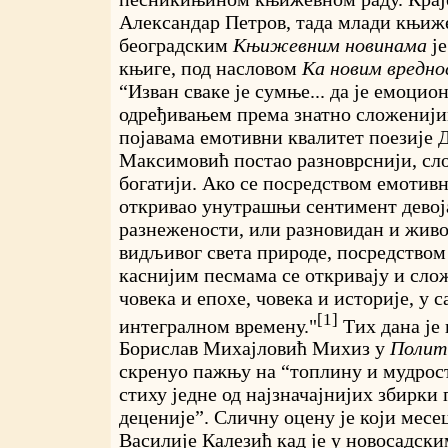
Александар Петров, тада млади књиж
београдским
Књижевним новинама
ј
књиге, под насловом
Ка новим вредн
“Изван сваке је сумње... да је емоци
одређивањем према знатно сложенији
појавама емотивни квалитет поезије 
Максимовић постао разноврснији, сло
богатији. Ако се посредством емотив
откривао унутрашњи сентимент девој
разнежености, или разновидан и живо
видљивог света природе, посредством
каснијим песмама се откривају и сло
човека и епохе, човека и историје, у
[1]
интегралном времену."
Тих дана је 
Борислав Михајловић Михиз у
Полит
скренуо пажњу на “топлину и мудрост
стиху једне од најзначајнијих збирки 
деценије”. Сличну оцену је који месец
Василије Калезић кад је у новосадск