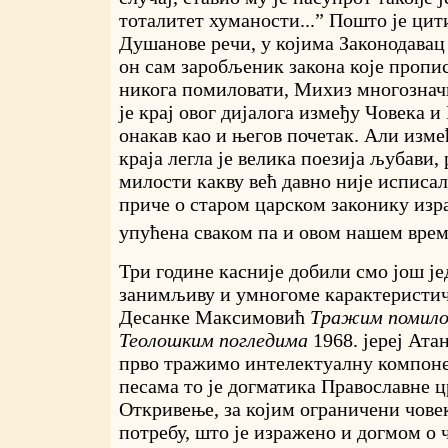
тоталитет хуманости...” Пошто је ци
Душанове речи, у којима Законодавац 
он сам заробљеник закона које пропис
никога помиловати, Михиз многознач
је крај овог дијалога између Човека 
онакав као и његов почетак. Али изме
краја легла је велика поезија љубави,
милости какву већ давно није исписал
приче о старом царском законику изра
упућена сваком па и овом нашем врем
Три године касније добили смо још је
занимљиву и умногоме карактеристи
Десанке Максимовић
Тражим помил
Теолошким погледима
1968. јереј Ата
прво тражимо интелектуалну компоне
песама то је догматика Православне ц
Откривење, за којим ограничени чове
потребу, што је изражено и догмом о 