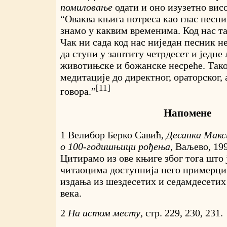
помиловање
одати и оно изузетно вис
“Оваква књига потреса као глас песни
знамо у каквим временима. Код нас т
Чак ни сада код нас ниједан песник н
да ступи у заштиту четрдесет и једне
животињске и божанске несреће. Тако
медитације до директног, ораторског,
[11]
говора.”
Напомене
1 Велибор Берко Савић,
Десанка Макс
о 100-годишњици рођења
, Ваљево, 199
Цитирамо из ове књиге због тога што 
читаоцима доступнија него примерц
издања из шездесетих и седамдесетих
века.
2
На истом месту
, стр. 229, 230, 231.