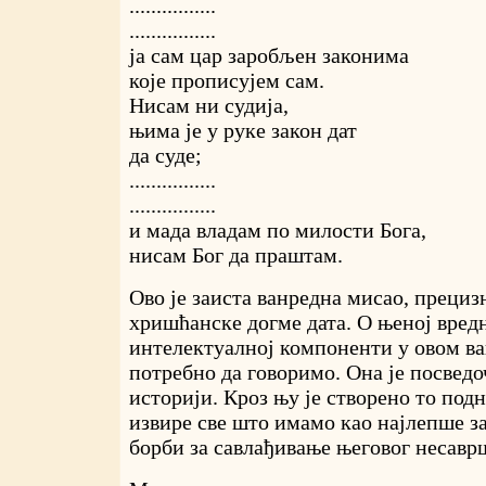
................
................
ја сам цар заробљен законима
које прописујем сам.
Нисам ни судија,
њима је у руке закон дат
да суде;
................
................
и мада владам по милости Бога,
нисам Бог да праштам.
Ово је заиста ванредна мисао, прециз
хришћанске догме дата. О њеној вред
интелектуалној компоненти у овом ва
потребно да говоримо. Она је посведо
историји. Кроз њу је створено то подн
извире све што имамо као најлепше за
борби за савлађивање његовог несаврш