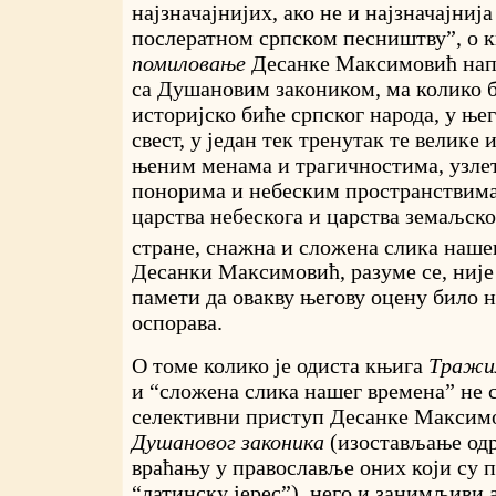
најзначајнијих, ако не и најзначајнија
послератном српском песништву”, о 
помиловање
Десанке Максимовић нап
са Душановим закоником, ма колико б
историјско биће српског народа, у ње
свест, у један тек тренутак те велике 
њеним менама и трагичностима, узле
понорима и небеским пространствима
царства небескога и царства земаљског
стране, снажна и сложена слика наше
Десанки Максимовић, разуме се, није 
памети да овакву његову оцену било н
оспорава.
О томе колико је одиста књига
Тражи
и “сложена слика нашег времена” не 
селективни приступ Десанке Максим
Душановог законика
(изостављање од
враћању у православље оних који су 
“латинску јерес”), него и занимљиви