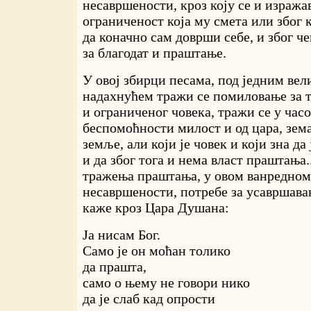
несавршености, кроз коју се и изража
ограниченост која му смета или због к
да коначно сам доврши себе, и због ч
за благодат и праштање.
У овој збирци песама, под једним в
надахнућем тражи се помиловање за 
и ограниченог човека, тражи се у час
беспомоћности милост и од цара, зем
земље, али који је човек и који зна да
и да због тога и нема власт праштања.
тражења праштања, у овом ванредном
несавршености, потребе за усавршав
каже кроз Цара Душана:
Ја нисам Бог.
Само је он моћан толико
да прашта,
само о њему не говори нико
да је слаб кад опрости