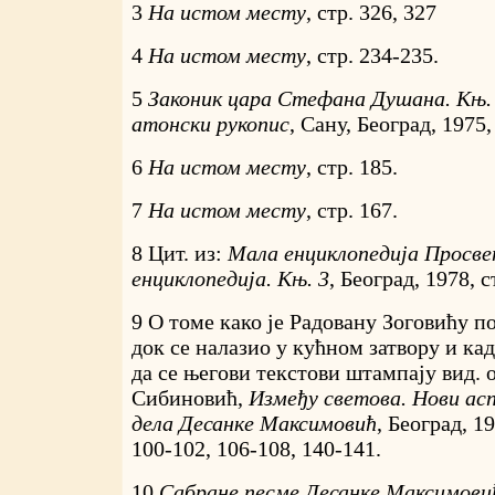
3
На истом месту
, стр. 326, 327
4
На истом месту
, стр. 234-235.
5
Законик цара Стефана Душана. Књ. 
атонски рукопис
, Сану, Београд, 1975,
6
На истом месту
, стр. 185.
7
На истом месту
, стр. 167.
8 Цит. из:
Мала енциклопедија Просв
енциклопедија. Књ. 3
, Београд, 1978, с
9 О томе како је Радовану Зоговићу п
док се налазио у кућном затвору и ка
да се његови текстови штампају вид. 
Сибиновић,
Између светова. Нови а
дела Десанке Максимовић
, Београд, 19
100-102, 106-108, 140-141.
10
Сабране песме Десанке Максимови