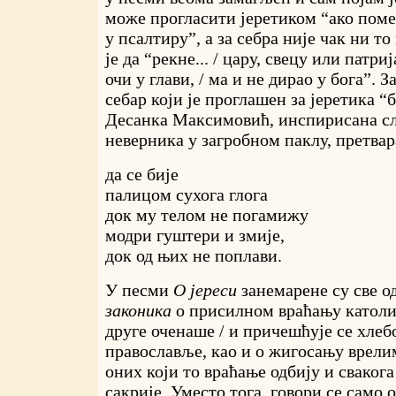
може прогласити јеретиком “ако поме
у псалтиру”, а за себра није чак ни т
је да “рекне... / цару, свецу или патри
очи у глави, / ма и не дирао у бога”. 
себар који је проглашен за јеретика 
Десанка Максимовић, инспирисана с
неверника у загробном паклу, претвар
да се бије
палицом сухога глога
док му телом не погамижу
модри гуштери и змије,
док од њих не поплави.
У песми
О јереси
занемарене су све о
законика
о присилном враћању католи
друге оченаше / и причешћује се хлебо
православље, као и о жигосању врел
оних који то враћање одбију и свакога
сакрије. Уместо тога, говори се само 