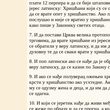
плати 12 перпера и да се бије штапов
јерес латинску: Хришћани који су се 
да се врате опет у хришћанство. Ако л
послушао и није се вратио у хришћанс
како пише у Законику светих отаца.
7. И да постави Црква велика протопо
трговима, да врате хришћане из јереси
се обратили у веру латинску, и да им 
духовну те да се сваки врати у хришћа
8. И поп латински ако се нађе да је 
веру латинску, да се казни по Закону 
9. И ако се нађе полуверац ожењен хр
крсти у хришћанство ако усхтедне. Ако
му се одузму жена и деца, и да им да д
се одагна.
10. И који се јеретик нађе да живи м
се жеже по образу и да се прогна, а ко 