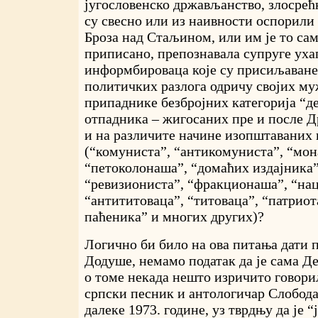
југословенско држављанство, злосрећ
су свесно или из наивности оспорили
Броза над Стаљином, или им је то сам
приписано, препознавала супруге ух
информбироваца које су присиљаване 
политичких разлога одричу својих му
припаднике безбројних категорија “д
отпадника – жигосаних пре и после Др
и на различите начине изопштаваних 
(“комуниста”, “антикомуниста”, “мон
“петоколонаша”, “домаћих издајника”
“ревизиониста”, “фракционаша”, “на
“антититоваца”, “титоваца”, “патриот
паћеника” и многих других)?
Логично би било на ова питања дати п
Додуше, немамо податак да је сама 
о томе некада нешто изричито говори
српски песник и антологичар Слобода
далеке 1973. године, уз тврдњу да је “