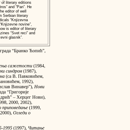
 of literary editions
tros” and “Pan”. He
he editor of well
 Serbian literary
dicals “Knjizevna
 “Knjizevne novine”,
ow is editor of literary
ines “Svet reci” and
zevni glasnik”.
аграда “Бранко Ћопић”,
ења сажетости
(1984,
ски синдром
(1987),
на
(са В. Павковићем,
бановићем, 1992),
ислав Винавер”),
Нови
ада “Григорије
ндрић” – Херцег Нови),
998, 2000, 2002),
 приповедање
(1999,
(2000),
Огледи о
5-1995
(1997),
Читање