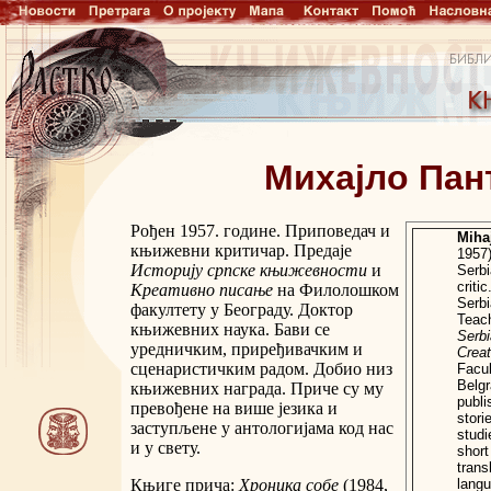
Михајло Пан
Рођен 1957. године. Приповедач и
Miha
књижевни критичар. Предаје
1957
Историју српске књижевности
и
Serbi
criti
Креативно писање
на Филолошком
Serbi
факултету у Београду. Доктор
Teac
књижевних наука. Бави се
Serbi
уредничким, приређивачким и
Creat
сценаристичким радом. Добио низ
Facul
Belg
књижевних награда. Приче су му
publi
превођене на више језика и
stori
заступљене у антологијама код нас
studi
и у свету.
short
trans
Књиге прича:
Хроника собе
(1984,
langu