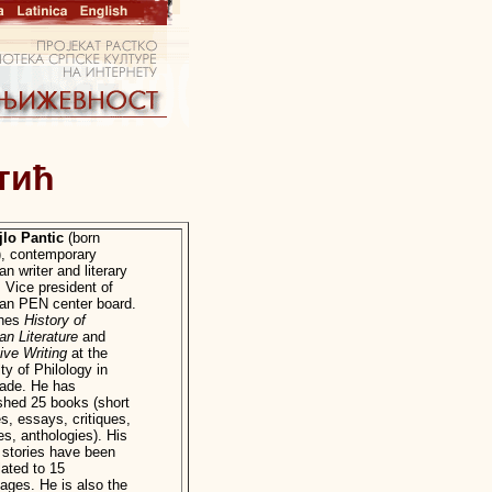
тић
jlo Pantic
(born
), contemporary
an writer and literary
c. Vice president of
an PEN center board.
hes
History of
an Literature
and
ive Writing
at the
ty of Philology in
rade. He has
shed 25 books (short
es, essays, critiques,
es, anthologies). His
 stories have been
lated to 15
ages. He is also the