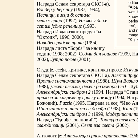
editor
Награда Седам секретара СКОЈ-а),
“Alba
Вондер у Берлину
(1987, 1994),
was t
Песници, писци & остала
known
менажерија
(1992),
Не могу да се
perio
сетим једне реченице
(1993,
rec”,
and n
Награда Издавачког предузећа
magaz
“Октоих”, 1996, 2000),
“Knji
Новобеоградске приче
(1994,
Награда листа “Борба” за књигу
године,1998; 2002), Се
дми дан кошаве
(1999, Н
2002),
Јутро после
(2001).
Студије, есеји, критике, критичка проза:
Искуш
Награда Седам секретара СКОЈ-а),
Александриј
Против систематичности
(1988),
Шум Вавило
1988),
Десет песама, десет разговора
(са С. Зу
Александријски синдром 2
(1994, Награда “Стан
прилози за савремену српску поезију
(1994, Нагр
Божовић),
Puzzle
(1995, Награда за есеј “Иво А
Шта читам и шта ми се догађа
(1998),
Киш
(1
Александријски синдром 3
(1999,
Модернистичко
Награда “Ђорђе Јовановић”),
Тортура текста
свакодневици
(2001),
Свет иза света
(2002).
Антологије:
Антологија српске приповетке 194