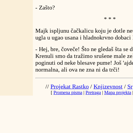
- Zašto?
* * *
Majk ispljunu čačkalicu koju je dotle 
ugla u ugao usana i hladnokrvno dobaci
- Hej, bre, čoveče! Što ne gledaš šta se 
Krenuli smo da tražimo srušene male ze
poginuti od neke blesave pume! Još 'ajd
normalna, ali ova ne zna ni da trči!
//
Projekat Rastko
/
Knjizevnost
/
Sr
[
Promena pisma
|
Pretraga
|
Mapa projekta