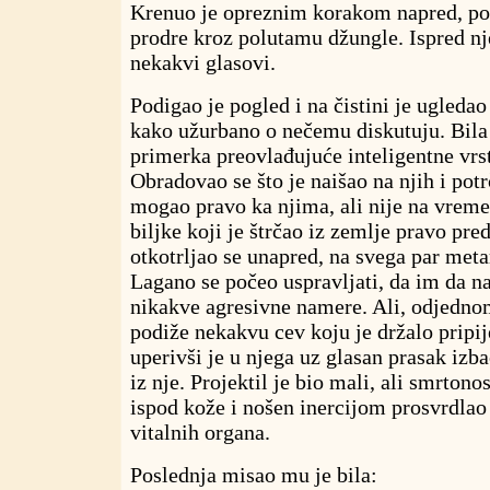
Krenuo je opreznim korakom napred, po
prodre kroz polutamu džungle. Ispred n
nekakvi glasovi.
Podigao je pogled i na čistini je ugleda
kako užurbano o nečemu diskutuju. Bila 
primerka preovlađujuće inteligentne vrst
Obradovao se što je naišao na njih i potr
mogao pravo ka njima, ali nije na vrem
biljke koji je štrčao iz zemlje pravo pre
otkotrljao se unapred, na svega par meta
Lagano se počeo uspravljati, da im da n
nikakve agresivne namere. Ali, odjedno
podiže nekakvu cev koju je držalo pripi
uperivši je u njega uz glasan prasak izb
iz nje. Projektil je bio mali, ali smrton
ispod kože i nošen inercijom prosvrdlao
vitalnih organa.
Poslednja misao mu je bila: