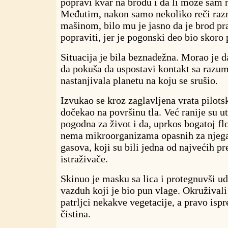
popravi kvar na brodu i da li može sam 
Međutim, nakon samo nekoliko reči raz
mašinom, bilo mu je jasno da je brod p
popraviti, jer je pogonski deo bio skor
Situacija je bila beznadežna. Morao je d
da pokuša da uspostavi kontakt sa razu
nastanjivala planetu na koju se srušio.
Izvukao se kroz zaglavljena vrata pilots
dočekao na površinu tla. Već ranije su ut
pogodna za život i da, uprkos bogatoj flor
nema mikroorganizama opasnih za njega,
gasova, koji su bili jedna od najvećih pr
istraživače.
Skinuo je masku sa lica i protegnuvši 
vazduh koji je bio pun vlage. Okruživali
patrljci nekakve vegetacije, a pravo ispr
čistina.