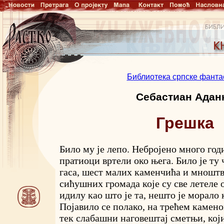
Библиотека српске фанта
Себастиан Адан
Грешка
Било му је лепо. Небројено много год
пратиоци вртели око њега. Било је ту 
гаса, шест малих каменчића и мношт
сићушних громада које су све летеле 
идилу као што је та, нешто је морало 
Појавило се полако, на трећем камен
тек слабашни наговештај сметњи, који