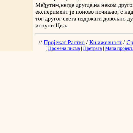
Међутим,негде другде,на неком друго
експеримент је поново почињао, с над
тог другог света издржати довољно дуг
испуни Циљ.
//
Пројекат Растко
/
Књижевност
/
Ср
[
Промена писма
|
Претрага
|
Мапа пројект