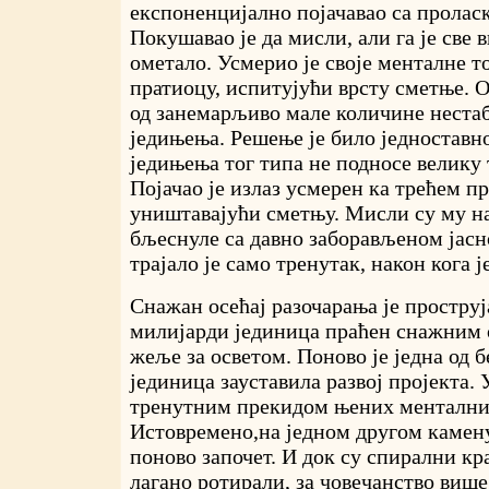
експоненцијално појачавао са пролас
Покушавао је да мисли, али га је све
ометало. Усмерио је своје менталне т
пратиоцу, испитујући врсту сметње. О
од занемарљиво мале количине нест
једињења. Решење је било једноставн
једињења тог типа не подносе велику 
Појачао је излаз усмерен ка трећем пр
уништавајући сметњу. Мисли су му н
бљеснуле са давно заборављеном јас
трајало је само тренутак, након кога ј
Снажан осећај разочарања је проструј
милијарди јединица праћен снажним о
жеље за осветом. Поново је једна од 
јединица зауставила развој пројекта.
тренутним прекидом њених ментални
Истовремено,на једном другом камену,
поново започет. И док су спирални к
лагано ротирали, за човечанство више