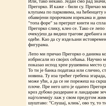
Или, тако некако. Један смо рад значи
Прегорко. И каже - били су. Причао м
клупама по парковима, на ћебенцету и
обавијени пророчким изрекама и димо
"топа форе" за прегршт кинти на спл
Прегорко слику, клео се. Тако се лепо
очекујеш да видиш трагове дребанга 
одеће. Као да су издељани истовремен
фигурама.
Лепо ми причао Прегорко о данима ко
избрисали из својих сећања. Научио м
показао испод хрпе рушевина место гд
То ти је банка података или слично, 
новина. Ту иза трећег гребена згарада
може ући, а да се не порежеш на скр
плоче. Пре него што је одапео Прегорк
кроз дубоко раздеране и ландараве зеч
најголемију лаж у свом предугом жив
шуштаво: "Слушај, клињ', ово ту, то т