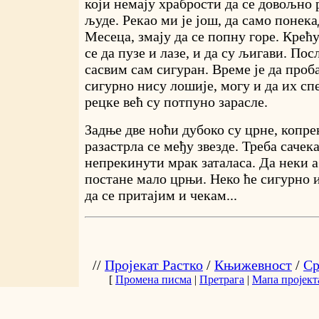
који немају храбрости да се довољно 
људе. Рекао ми је још, да само понека
Месеца, змају да се попну горе. Крећ
се да пузе и лазе, и да су љигави. Пос
сасвим сам сигуран. Време је да проб
сигурно нису лошије, могу и да их сп
рецке већ су потпуно зарасле.
Задње две ноћи дубоко су црне, копр
разастрла се међу звезде. Треба сачека
непрекинути мрак заталаса. Да неки 
постане мало црњи. Неко ће сигурно и
да се притајим и чекам...
//
Пројекат Растко
/
Књижевност
/
Ср
[
Промена писма
|
Претрага
|
Мапа пројект