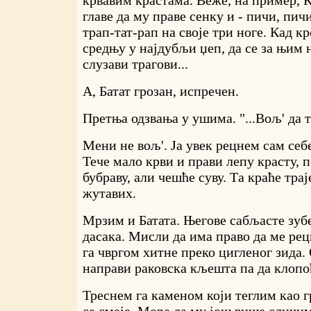
главе да му праве сенку и - пичи, пич
трап-тат-рап на своје три ноге. Кад к
средњу у најдубљи џеп, да се за њим 
слузави трагови...
А, Батат грозан, испречен.
Претња одзвања у ушима. "...Вољ' да 
Мени не вољ'. Ја увек рецнем сам себе
Тече мало крви и прави лепу красту, 
бубраву, али чешће суву. Та краће тра
жутавих.
Мрзим и Батата. Његове сабљасте зуб
дасака. Мисли да има право да ме рецн
га чвргом хитне преко цигленог зида.
направи раковска кљешта па да клопоћ
Треснем га каменом који теглим као г
се смеје. Мора да му још више сличим