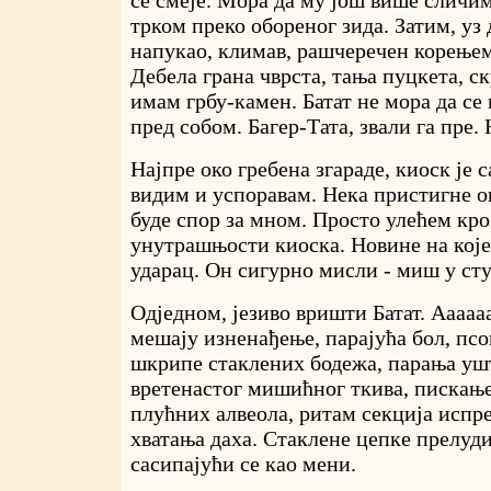
трком преко обореног зида. Затим, уз 
напукао, климав, рашчеречен корењем
Дебела грана чврста, тања пуцкета, с
имам грбу-камен. Батат не мора да се 
пред собом. Багер-Тата, звали га пре. Н
Најпре око гребена згараде, киоск је с
видим и успоравам. Нека пристигне о
буде спор за мном. Просто улећем кро
унутрашњости киоска. Новине на које
ударац. Он сигурно мисли - миш у ст
Одједном, језиво вришти Батат. Аааааа
мешају изненађење, парајућа бол, псо
шкрипе стаклених бодежа, парања уш
вретенастог мишићног ткива, пискање
плућних алвеола, ритам секција испре
хватања даха. Стаклене цепке прелуд
сасипајући се као мени.