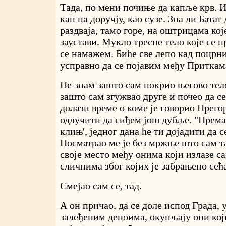
Тада, по мени почиње да капље крв. 
кап на доручју, као сузе. Зна ли Батат 
раздваја, тамо горе, на оштрицама ко
заустави. Мукло тресне тело које се п
се намажем. Биће све лепо кад поцрн
усправно да се појавим међу Приткам
Не знам зашто сам покрио његово тел
зашто сам згужвао друге и почео да 
долази време о коме је говорио Прегор
одлучити да сиђем још дубље. "Према
клињ', једног дана ће ти дојадити да 
Посматрао ме је без мржње што сам 
своје место међу онима који излазе с
сличнима због којих је забрањено сећа
Смејао сам се, тад.
А он причао, да се доле испод Града, 
залеђеним депоима, окупљају они који