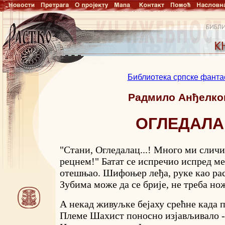
Библиотека српске фанта
Радмило Анђелко
ОГЛЕДАЛА
"Стани, Огледалац...! Много ми сличи
рецнем!" Батат се испречио испред ме
отешњао. Шифоњер леђа, руке као ра
Зубима може да се брије, не треба но
А некад живуљке бејаху срећне када п
Племе Шахист поносно изјављивало -