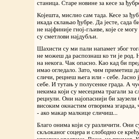
станица. Старе новине за кесе за ђубре
Којешта, мислио сам тада. Кесе за ђуб
икада склањао ђубре. Да јесте, сада 
не најфиније гној-гљиве, које се могу
су сметлови најдубљи.
Шахисти су ми пали напамет због тог
не можеш да распознаш ко ти је род.
на некога. Чак опасно. Као кад би пр
имао огледало. Зато, чим приметиш д
сличи, рецнеш њега или - себе. Јасно ј
себе. И тутањ у полусенке града. А чу
некима који су месецима трагали за с
рецнули. Они најопаснији би заузели б
високим окнастим отворима згарада, 
- ако макар малкице сличиш...
Благо онима који су различити. Они 
скљоканог соцера и слободно се крећу.
крвавим крастама. Веже, на пример, 