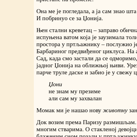
Она ме је погледала, а ја сам знао шт
И побринуо се за Џонија.
Њен стални креветац – заправо обичн
испуњена ватом која је заузимала тол
простора у пртљажнику – послужио је
Барбариног предвиђеног циклуса. На 
Сад, када смо застали да се одморимо
јадног Џонија на оближњој њиви. Уре
парче труле даске и забио је у свежу 
Џони
не знам му презиме
али сам му захвалан
Момак ми је нашао нову
животну
зан
Док возим према Паризу размишљам
многим стварима. О стакленој девојци
блаженим сном позади у пртљажнику,