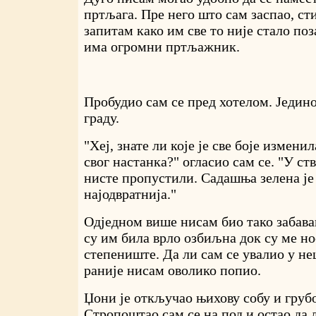
пртљага. Пре него што сам заспао, сти
запитам како им све то није стало по
има огромни пртљажник.
Пробудио сам се пред хотелом. Једин
граду.
"Хеј, знате ли које је све боје измени
свог настанка?" огласио сам се. "У с
нисте пропустили. Садашња зелена ј
најодвратнија."
Одједном више нисам био тако забава
су им била врло озбиљна док су ме но
степениште. Да ли сам се увалио у н
раније нисам оволико попио.
Џони је откључао њихову собу и груб
Стропоштао сам се на под и остао да 