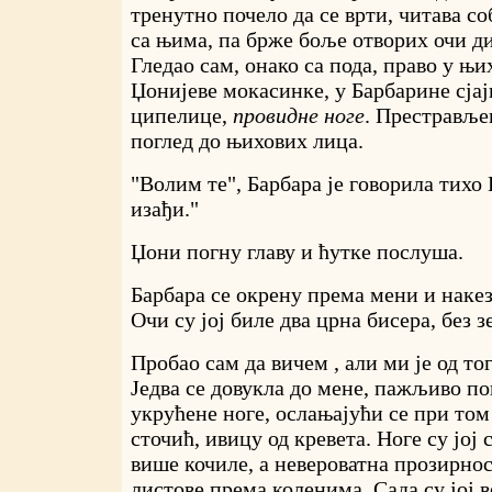
тренутно почело да се врти, читава со
са њима, па брже боље отворих очи д
Гледао сам, онако са пода, право у њи
Џонијеве мокасинке, у Барбарине сјај
ципелице,
провидне ноге
. Престравље
поглед до њихових лица.
"Волим те", Барбара је говорила тихо 
изађи."
Џони погну главу и ћутке послуша.
Барбара се окрену према мени и накез
Очи су јој биле два црна бисера, без 
Пробао сам да вичем , али ми је од то
Једва се довукла до мене, пажљиво по
укрућене ноге, ослањајући се при том
сточић, ивицу од кревета. Ноге су јој 
више кочиле, а невероватна прозирнос
листове према коленима. Сада су јој в