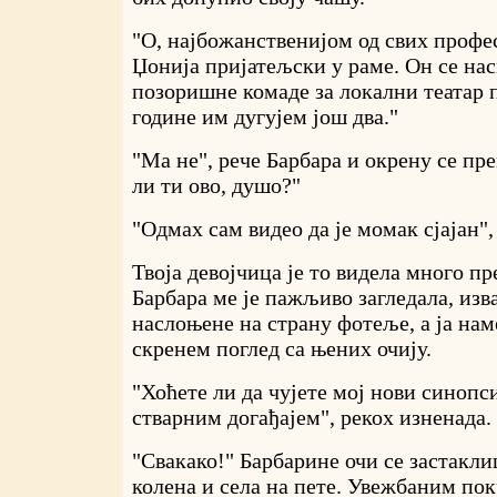
"О, најбожанственијом од свих профес
Џонија пријатељски у раме. Он се на
позоришне комаде за локални театар п
године им дугујем још два."
"Ма не", рече Барбара и окрену се пр
ли ти ово, душо?"
"Одмах сам видео да је момак сјајан",
Твоја девојчица је то видела много пр
Барбара ме је пажљиво загледала, изв
наслоњене на страну фотеље, а ја нам
скренем поглед са њених очију.
"Хоћете ли да чујете мој нови синопс
стварним догађајем", рекох изненада.
"Свакако!" Барбарине очи се застакли
колена и села на пете. Увежбаним пок