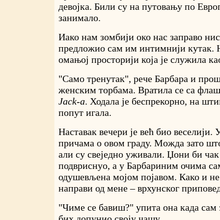
девојка. Били су на путовању по Европ
занимало.
Иако нам зомбији око нас заправо нис
предложио сам им интимнији кутак. 
омањој просторији која је служила ка
"Само тренутак", рече Барбара и прош
женским торбама. Вратила се са фла
Jack-а
. Ходала је беспрекорно, на шт
попут игала.
Наставак вечери је већ био веселији.
причама о овом граду. Можда зато што
али су свеједно уживали. Џони би ча
подвриснуо, а у Барбариним очима сам
одушевљена мојом појавом. Како и не 
направи од мене – врхунског приповед
"Чиме се бавиш?" упита она када сам 
бих допунио своју чашу.