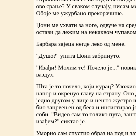
ово срање? У сваком случају, нисам м
Обоје ме ужурбано прекорачише.
Џони ме ухвати за ноге, одвуче на ср
остави да лежим на некаквом чупавом
Барбара зајеца негде лево од мене.
"Душо?" упита Џони забринуто.
"Изађи! Молим те! Почело је..." повик
ваздух.
Шта је то почело, који курац? Уложи
напор и окренуо главу на страну. Оно 
једно другом у лице и нешто жустро 
био зацрвењен од беса и инсистирао ј
соби. "Видео сам то толико пута, заш
изађем?" сиктао је.
Уморно сам спустио образ на под и зат