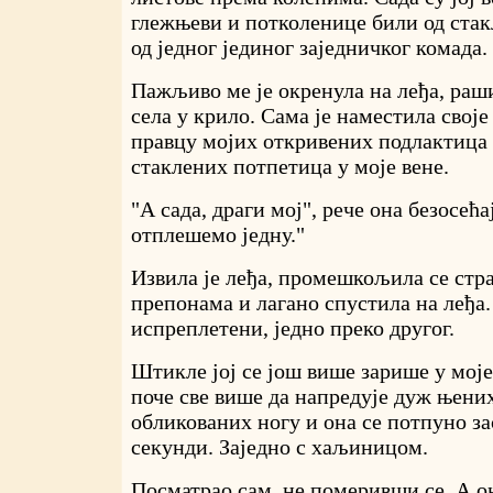
глежњеви и потколенице били од стак
од једног јединог заједничког комада.
Пажљиво ме је окренула на леђа, раш
села у крило. Сама је наместила своје
правцу мојих откривених подлактица 
стаклених потпетица у моје вене.
"А сада, драги мој", рече она безосећа
отплешемо једну."
Извила је леђа, промешкољила се ст
препонама и лагано спустила на леђа
испреплетени, једно преко другог.
Штикле јој се још више зарише у мој
поче све више да напредује дуж њени
обликованих ногу и она се потпуно за
секунди. Заједно с хаљиницом.
Посматрао сам, не померивши се. А о