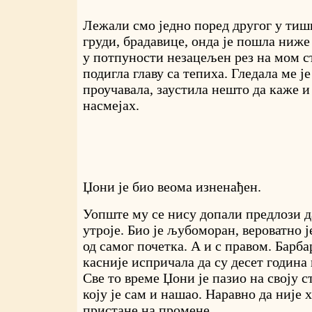
Лежали смо једно поред другог у тиш
груди, брадавице, онда је пошла ниже
у потпуности незацељен рез на мом ст
подигла главу са тепиха. Гледала ме ј
проучавала, заустила нешто да каже и 
насмејах.
Џони је био веома изненађен.
Уопште му се нису допали предлози 
утроје. Био је љубоморан, вероватно 
од самог почетка. А и с правом. Барба
касније испричала да су десет година
Све то време Џони је пазио на своју 
коју је сам и нашао. Наравно да није х
пристане на промене.