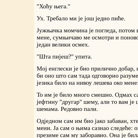
"Хоћу њега."
Ух. Требало ми је још једно пиће.
Јужњачка момчина је погледа, потом 
мене, сумњичаво ме осмотри и поново
један велики осмех.
"Шта пијеш?" упита.
Мој енглески је био прилично добар, 
би оно што сам тада одговорио разуме
језика било на нивоу лешева око мене
То им је било много смешно. Одмах с
јефтину "другар" шему, али то вам је
шемама. Редовно пали.
Одједном сам им био јако забаван, хте
мени. Ја сам о њима сазнао следеће: о
презиме сам му заборавио. Она је бил