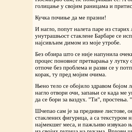
голицање у својим раницама и притис
Кучка почиње да ме празни!
И нагло, попут налета паре из старих
унутрашњост стаклене Барбаре се ис
најсивљим димом из моје утробе.
Без обзира што се није напунила оче
процес поновног претварања у лутку 
отпоче без проблема и разви се у пот
корак, ту пред мојим очима.
Њено тело се обојило здравом бојом 
нагло отвори очи, запањи се када ме у
да се бори за ваздух. "Ти", простења. 
Шчепао сам је за предивне листове, о
стаклених фигурица, а са текстуром н
најмекшег меса, и пажљиво извукао њ
из својих рупица на рукама. Врхови 