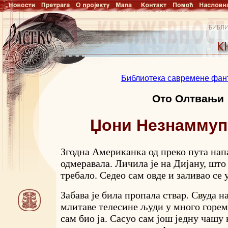
Библиотека савремене фан
Ото Олтвањи
Џони Незнаммуп
Згодна Американка од преко пута нап
одмеравала. Личила је на Дијану, што
требало. Седео сам овде и заливао се 
Забава је била пропала ствар. Свуда н
млитаве телесине људи у много горем
сам био ја. Сасуо сам још једну чашу 