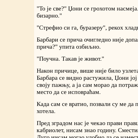
"То је све?" Џони се грохотом насмеј
бизарно."
"Стрефио си га, буразеру", рекох хлад
Барбари се прича очигледно није допал
прича?" упита озбиљно.
"Поучна. Такав је живот."
Након причице, више није било узлет
Барбара се видно растужила, Џони јој 
своју пажњу, а ја сам морао да потра
место да се исповраћам.
Када сам се вратио, позвали су ме да
хотела.
Пред зградом нас је чекао прави прав
кабриолет, нисам знао годину. Смести
Дуго нисам могао удобно да се намес