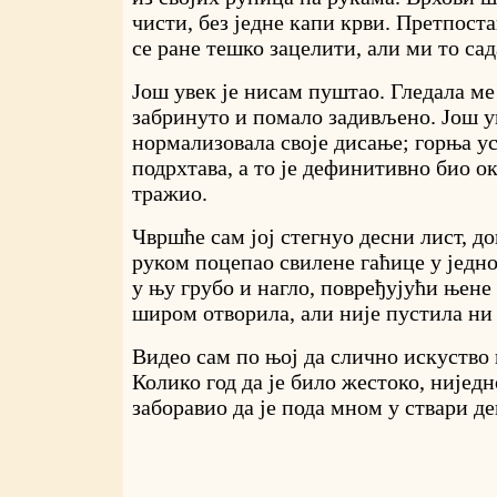
чисти, без једне капи крви. Претпост
се ране тешко зацелити, али ми то сад
Још увек је нисам пуштао. Гледала ме
забринуто и помало задивљено. Још у
нормализовала своје дисање; горња ус
подрхтава, а то је дефинитивно био о
тражио.
Чвршће сам јој стегнуо десни лист, до
руком поцепао свилене гаћице у једн
у њу грубо и нагло, повређујући њене 
широм отворила, али није пустила ни 
Видео сам по њој да слично искуство 
Колико год да је било жестоко, нијед
заборавио да је пода мном у ствари де