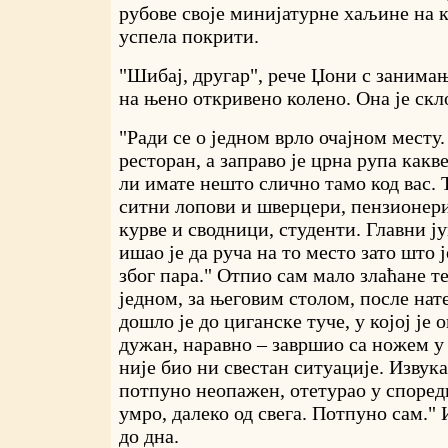
рубове своје минијатурне хаљине на к
успела покрити.
"Шибај, другар", рече Џони с занима
на њено откривено колено. Она је скл
"Ради се о једном врло очајном месту
ресторан, а заправо је црна рупа какв
ли имате нешто слично тамо код вас. 
ситни лопови и шверцери, пензионер
курве и сводници, студенти. Главни ју
ишао је да руча на то место зато што ј
због пара." Отпио сам мало злаћане т
једном, за његовим столом, после нат
дошло је до циганске туче, у којој је 
дужан, наравно – завршио са ножем у
није био ни свестан ситуације. Извука
потпуно неопажен, отетурао у според
умро, далеко од свега. Потпуно сам."
до дна.