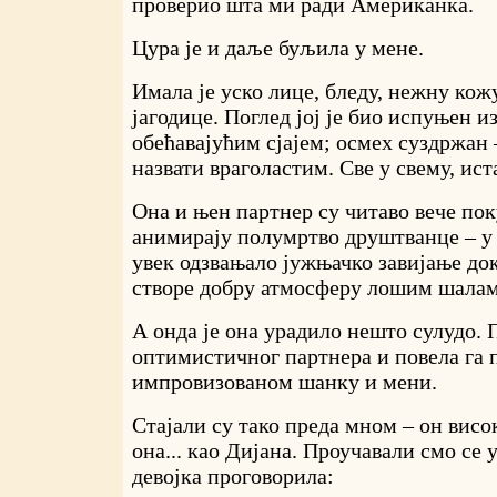
проверио шта ми ради Американка.
Цура је и даље буљила у мене.
Имала је уско лице, бледу, нежну кож
јагодице. Поглед јој је био испуњен и
обећавајућим сјајем; осмех суздржан 
назвати враголастим. Све у свему, ист
Она и њен партнер су читаво вече по
анимирају полумртво друштванце – у 
увек одзвањало јужњачко завијање до
створе добру атмосферу лошим шалам
А онда је она урадило нешто сулудо. 
оптимистичног партнера и повела га 
импровизованом шанку и мени.
Стајали су тако преда мном – он висок
она... као Дијана. Проучавали смо се у
девојка проговорила: