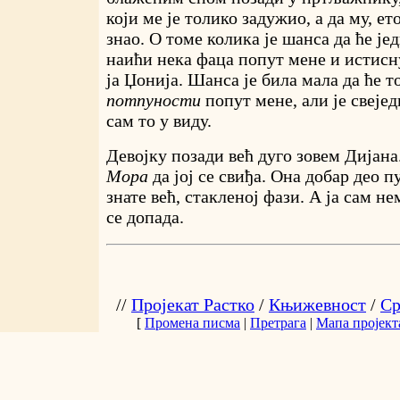
који ме је толико задужио, а да му, е
знао. О томе колика је шанса да ће јед
наићи нека фаца попут мене и истисн
ја Џонија. Шанса је била мала да ће т
потпуности
попут мене, али је свеје
сам то у виду.
Девојку позади већ дуго зовем Дијана.
Мора
да јој се свиђа. Она добар део п
знате већ, стакленој фази. А ја сам не
се допада.
//
Пројекат Растко
/
Књижевност
/
Ср
[
Промена писма
|
Претрага
|
Мапа пројект