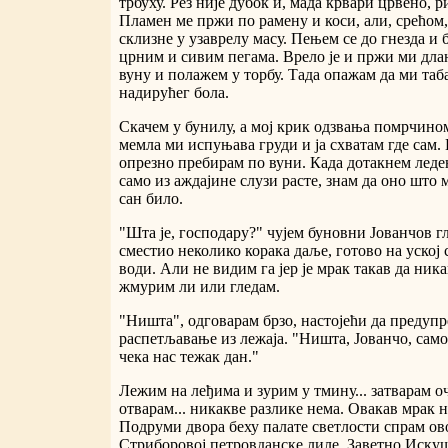
трбуху. Рез није дубок и, мада крвари црвено, р
Пламен ме пржи по рамену и коси, али, срећом
склизне у узаврелу масу. Пењем се до гнезда и б
црним и сивим пегама. Врело је и пржи ми длан
вуну и полажем у торбу. Тада опажам да ми таб
надирућег бола.
Скачем у бунилу, а мој крик одзвања помрчино
мемла ми испуњава груди и ја схватам где сам.
опрезно пребирам по вуни. Када дотакнем леде
само из аждајине слузи расте, знам да оно што 
сан било.
"Шта је, господару?" чујем буновни Јованчов гл
сместио неколико корака даље, готово на уској
води. Али не видим га јер је мрак такав да ник
жмурим ли или гледам.
"Ништа", одговарам брзо, настојећи да предуп
распетљавање из лежаја. "Ништа, Јованчо, само 
чека нас тежак дан."
Лежим на леђима и зурим у тмину... затварам оч
отварам... никакве разлике нема. Овакав мрак 
Подруми двора беху палате светлости спрам ов
Стриборовој петровданске лиле, Заветно Искуше