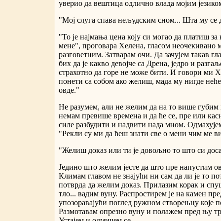
уверио да вештица одлично влада мојим језико
"Мој слуга спава нељудским сном... Шта му се 
"То је најмања цена коју си могао да платиш за
мене", проговара Хелена, гласом неочекивано 
разговетним. Затварам очи. Да зачујем такав гл
бих да је какво девојче са Дрена, једро и разгаљ
страхотно да горе не може бити. И говори ми 
понети са собом ако желиш, мада му нигде неће
овде."
Не разумем, али не желим да на то више губим 
немам превише времена и да ће се, пре или кас
силе разбудити и надвити нада мном. Одмахује
"Рекли су ми да ћеш знати све о мени чим ме ви
"Желиш доказ или ти је довољно то што си дос
Једино што желим јесте да што пре напустим ов
Климам главом не знајући ни сам да ли је то по
потврда да желим доказ. Прилазим корак и спу
тло... вадим вуну. Распростирем је на камен пр
упозоравајући поглед ружном створењцу које 
Размотавам опрезно вуну и полажем пред њу три
Устајем и одмичем се.