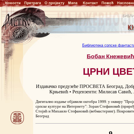
Библиотека српске фантаст
Бобан Кнежеви
ЦРНИ ЦВЕ
Издавачко предузеће ПРОСВЕТА Београд, Добр
Крњевић • Рецензенти: Милисав Савић, 
Дигитално издање објавили октобра 1999. у оквиру "Проје
српске културе на Интернету": Зоран Стефановић (приређ
Стојић и Михаило Стефановић (вебмастеринг). Покровит
Београд
9