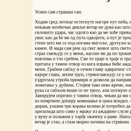
Уснио сам страшан сан.
Ходам сред литице истегнуте нагоре пут неба, 
некакав необичан дивљи ветар не дува као што 
силовито удара, час одозго као да ме хоће прев
увис као да ће ме од пута одвојити, а пут је тро
стене што ми се под ногама мигоље, дрхтуље ка
камен. И мада сам јачи од свег живог што свет
страх смењују се у мени, нагоне ме да по трош
ноктима о тло гребем. Све то траје и траје и тра
претапа у тамни отвор из кога израња биће ажд
мени. Грабим сабљу и сечем главу одвратног ст
најпре глава, затим труп, стрмоглављују се у п
уздрхтала утроба примири и дозволи да направи
ломатање у дубини. Стојим тако неко време, н
рука са сабљом више се не тресе, али потмуло 
Завирујем опрезно у тамни отвор, чекам да ми с
из помрчине допиру комешање и цика младих. 
дирам, улазим три корака колико је потребно д
хризалида што само у мраку из аждајине слузи 
у вуну и полажем у торбу окачену о раме. Напо
ветар је стао, а стаза мирно почива на стрмини.