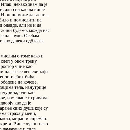
 Ипак, некако знам да је
и, али сна као да више
И он не може да заспи...
е било и помислити на
и одавде, али не и да
и живи будемо, можда нас
је на груди. Осећам
амо као далеки одблесак
 мислим о томе како и
 слеп у овом трену
простор чине као
и налазе се лешеви који
епостојећих бића,
пободене на кочеве,
тацима тела, изнутрице
ичурина, очи као
ове, измешане с гривама
ворју као да је
арање свих душа које су
ема страха у мени,
пакла, миран и спреман.
крета. Више чулни него
но дамарање и силе