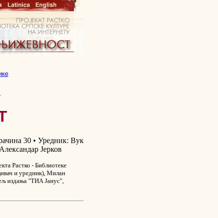
ике
ћ
Т
ачина 30 • Уредник: Вук
Александар Јерков
кта Растко - Библиотеке
ивач и уредник), Милан
ељ издања "ТИА Јанус",