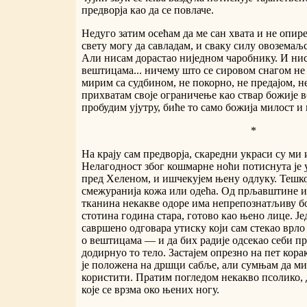
предворја као да се повлаче.
Недуго затим осећам да ме сан хвата и не опире
свету могу да савладам, и сваку силу овоземаљс
Али нисам дорастао ниједном чаробнику. И ни
вештицама... ничему што се сировом снагом не 
мирим са судбином, не покорно, не предајом, н
прихватам своје ограничење као ствар божије в
пробудим ујутру, биће то само божија милост и
*
На крају сам предворја, скаредни украси су ми 
Нелагодност због кошмарне ноћи потиснута је у
пред Хеленом, и ишчекујем њену одлуку. Тешко ј
смежуранија кожа или одећа. Од прљавштине и
тканина некакве одоре има непрепознатљиву бо
стотина година стара, готово као њено лице. Ј
савршено одговара утиску који сам стекао врло
о вештицама — и да бих радије одсекао себи пр
додирнуо то тело. Застајем опрезно на пет кор
је положена на дршци сабље, али сумњам да м
користити. Пратим погледом некакво псолико,
које се врзма око њених ногу.