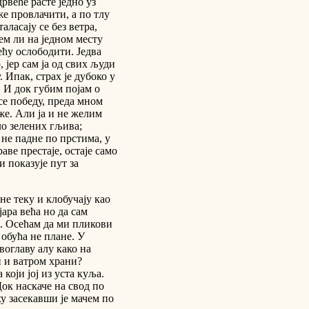
рвеће расте једно уз
же провлачити, а по тлу
аласају се без ветра,
ем ли на једном месту
ећу ослободити. Једва
 јер сам ја од свих људи
 Ипак, страх је дубоко у
.. И док губим појам о
есе победу, преда мном
же. Али ја и не желим
ло зелених гљива;
 не падне по прстима, у
аве престаје, остаје само
и показује пут за
не теку и клобучају као
јара већа но да сам
. Осећам да ми пликови
 обућа не плане. У
воглаву алу како на
ти и ватром храни?
који јој из уста куља.
Док наскаче на свод по
ху засекавши је мачем по