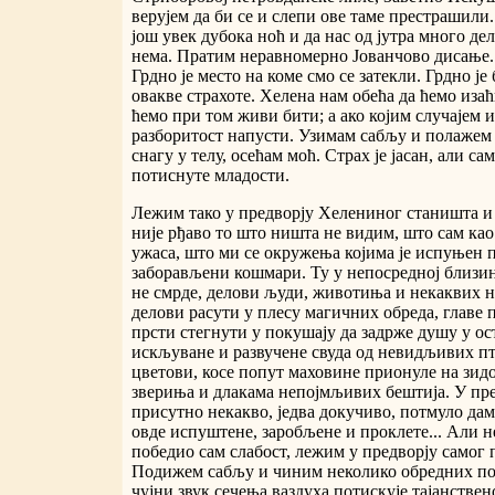
верујем да би се и слепи ове таме престрашили.
још увек дубока ноћ и да нас од јутра много дел
нема. Пратим неравномерно Јованчово дисање. 
Грдно је место на коме смо се затекли. Грдно ј
овакве страхоте. Хелена нам обећа да ћемо изаћ
ћемо при том живи бити; а ако којим случајем 
разборитост напусти. Узимам сабљу и полажем 
снагу у телу, осећам моћ. Страх је јасан, али с
потиснуте младости.
Лежим тако у предворју Хелениног станишта и
није рђаво то што ништа не видим, што сам као
ужаса, што ми се окружења којима је испуњен 
заборављени кошмари. Ту у непосредној близин
не смрде, делови људи, животиња и некаквих н
делови расути у плесу магичних обреда, главе 
прсти стегнути у покушају да задрже душу у ос
искљуване и развучене свуда од невидљивих пт
цветови, косе попут маховине прионуле на зид
звериња и длакама непојмљивих бештија. У пред
присутно некакво, једва докучиво, потмуло дам
овде испуштене, заробљене и проклете... Али н
победио сам слабост, лежим у предворју самог 
Подижем сабљу и чиним неколико обредних по
чујни звук сечења ваздуха потискује тајанстве