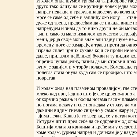
И ходам онда шумом грђом од Стриборове где д
друго тако близу да се крупнији човек једва мо
папрат некаква и травуљина досежу до колена, т
мрсе се саме од себе и заплићу око ногу — стан
дуже од трена, предосећам да се никада више н
напредујем и знам да то нико други не би могао,
јачи и само за мало измичем кончастом загрљају.
мени, јер ја своје моћи знам али тајну шуме не.
времену, ноге се замарају, а трава прети да одн
израња сплет црних букава који се проћи не мо
даље, прилазим најближој букви и ту видим ко
опрезно чупам једну, пазим да ми отровни прах
вуну је завијам и у торбу полажем. Комешање тр
полегла стаза онуда куда сам се пробијао, што м
повратак.
И ходам онда над пламеном провалијом, где сте
млеко кад ври, једино што је све црвено-црно а 
опкорачио ражањ и босим ногама гасим пламен
по ногама искачу и све погледам у страху да ми
даљини видим гнездо свијено у самом жару и д
јајима лежи. Каква је то звер кад се у ватри ко
Истурам штит пред себе да се одбраним од огња 
Бештија млатара крилима и креће ми у сусрет. 
коме ходам, јурнем напред и дочекам је у вазду