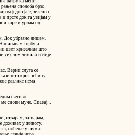
ига ватру ка мени.
, рањена сподоба брзо
ирам једно јаје, зелено с
 и прсте док га увијам у
ани горе и урлам од
м. Док убрзано дишем,
 Напипавам торбу и
ни цвет хризалида што
ми се сном чинило и није
ас. Верни слуга се
 стази што кроз пећину
акве разлике нема
редим његово
ме снови муче. Спавај...
и, отварам, затварам,
не доживех у животу.
ога, ноћење у шуми
ње дечија игра...