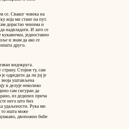
м се. Сваког човека на
ку која ми стане на пут.
сам дорастао чинима и
да надвладати. И зато се
е кукавички, једноставно
оље и знам да ако се
 ништа друго.
изван видокруга.
 страну. Стојим ту, сам
е одредити да ли јој је
 зноја уштављена
ју и делује неколико
едино сам сигуран да
 рано, из дединих прича
сте него што бих
ака удаљености. Рука ми
и то ишта може
 длакаво, двоножно биће