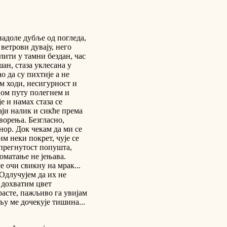
надоле дубље од погледа,
ветрови дувају, него
алити у тамни бездан, час
шан, стаза уклесана у
о да су пихтије а не
ом ходи, несигурност и
ном путу полегнем и
је и намах стаза се
аји налик и сикће према
ворења. Безгласно,
онор. Док чекам да ми се
м неки покрет, чује се
апрегнутост попушта,
ломатање не јењава.
е очи свикну на мрак...
Одлучујем да их не
а дохватим цвет
расте, пажљиво га увијам
љу ме дочекује тишина...