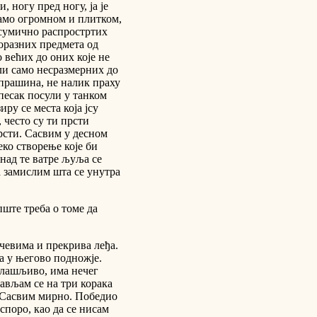
 ногу пред ногу, ја је
само огромном и плитком,
асумично распростртих
норазних предмета од
о већих до оних које не
ли само несразмерних до
прашина, не налик праху
песак посули у танком
ру се места која jсу
 често су ти прсти
рсти. Сасвим у десном
еко створење које би
знад те ватре љуља се
а замислим шта се унутра
пште треба о томе да
ичевима и прекрива леђа.
а у његово подножје.
 плашљиво, има нечег
ављам се на три корака
. Сасвим мирно. Победио
споро, као да се нисам