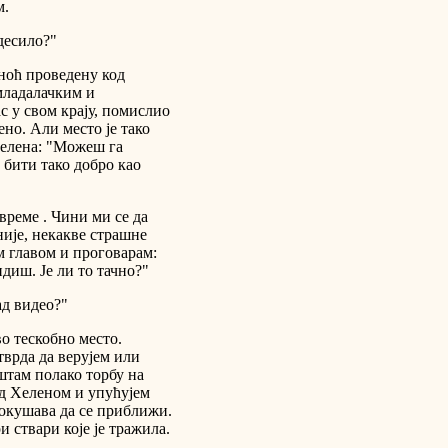
м.
десило?"
 ноћ проведену код
младалачким и
ас у свом крају, помислио
ено. Али место је тако
Хелена: "Можеш га
 бити тако добро као
време . Чини ми се да
није, некакве страшне
м главом и проговарам:
диш. Је ли то тачно?"
ад видео?"
о тескобно место.
тврда да верујем или
штам полако торбу на
ед Хеленом и упућујем
покушава да се приближи.
 ствари које је тражила.