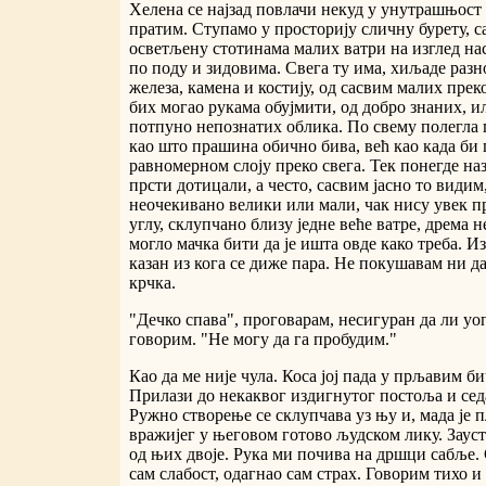
Хелена се најзад повлачи некуд у унутрашњост и,
пратим. Ступамо у просторију сличну бурету, 
осветљену стотинама малих ватри на изглед н
по поду и зидовима. Свега ту има, хиљаде раз
железа, камена и костију, од сасвим малих прек
бих могао рукама обујмити, од добро знаних, и
потпуно непознатих облика. По свему полегла 
као што прашина обично бива, већ као када би 
равномерном слоју преко свега. Тек понегде нази
прсти дотицали, а често, сасвим јасно то видим,
неочекивано велики или мали, чак нису увек п
углу, склупчано близу једне веће ватре, дрема н
могло мачка бити да је ишта овде како треба. И
казан из кога се диже пара. Не покушавам ни д
крчка.
"Дечко спава", проговарам, несигуран да ли уо
говорим. "Не могу да га пробудим."
Као да ме није чула. Коса јој пада у прљавим б
Прилази до некаквог издигнутог постоља и сед
Ружно створење се склупчава уз њу и, мада је
вражијег у његовом готово људском лику. Зауст
од њих двоје. Рука ми почива на дршци сабље
сам слабост, одагнао сам страх. Говорим тихо и 