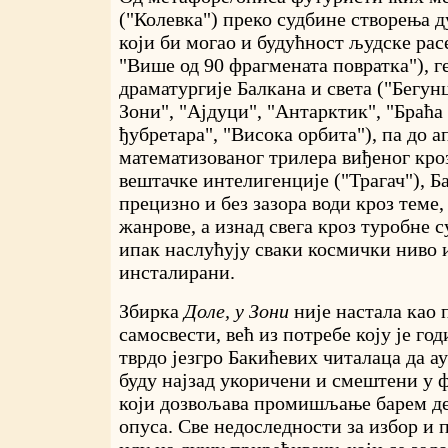
("Колевка") преко судбине створења 
који би могао и будућност људске рас
"Више од 90 фрагмената повратка"), 
драматургије Балкана и света ("Бегунц
Зони", "Ајдуци", "Антарктик", "Браћа
ђубретара", "Висока орбита"), па до 
математизованог трилера виђеног кро
вештачке интелигенције ("Трагач"), Б
прецизно и без зазора води кроз теме,
жанрове, а изнад свега кроз туробне с
ипак наслућују сваки космички ниво и
инсталирани.
Збирка
Доле, у Зони
није настала као 
самосвести, већ из потребе коју је го
тврдо језгро Бакићевих читалаца да а
буду најзад укоричени и смештени у 
који дозвољава промишљање барем де
опуса. Све недоследности за избор и