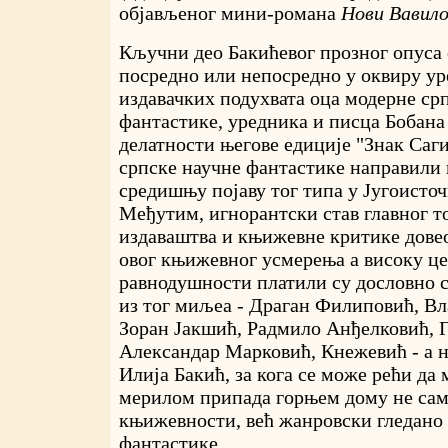
објављеног мини-романа
Нови Вавил
Кључни део Бакићевог прозног опуса 
посредно или непосредно у оквиру ур
издавачких подухвата оца модерне ср
фантастике, уредника и писца Бобан
делатности његове едиције "Знак Сагит
српске научне фантастике направили 
средишњу појаву тог типа у Југоисточ
Међутим, игнорантски став главног т
издаваштва и књижевне критике довео
овог књижевног усмерења а високу це
равнодушности платили су дословно 
из тог миљеа - Драган Филиповић, В
Зоран Јакшић, Радмило Анђелковић, 
Александар Марковић, Кнежевић - а н
Илија Бакић, за кога се може рећи да
мерилом припада горњем дому не сам
књижевности, већ жанровски гледано 
фантастике.