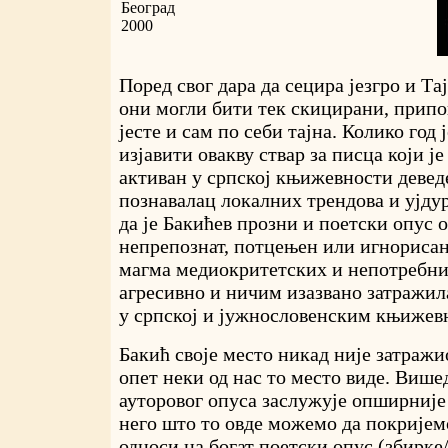
Београд
2000
Поред свог дара да сецира језгро и Та
они могли бити тек скицирани, припо
јесте и сам по себи тајна. Колико год
изјавити овакву ствар за писца који ј
активан у српској књижевности деведе
познавалац локалних трендова и ујду
да је Бакићев прозни и поетски опус 
непрепознат, потцењен или игнорисан,
магма медиокритетских и непотребн
агресивно и ничим изазвано затражила
у српској и јужнословенским књижев
Бакић своје место никад није затражи
опет неки од нас то место виде. Виш
ауторовог опуса заслужује опширније
него што то овде можемо да покријем
односи на богат поетски опус (збирке