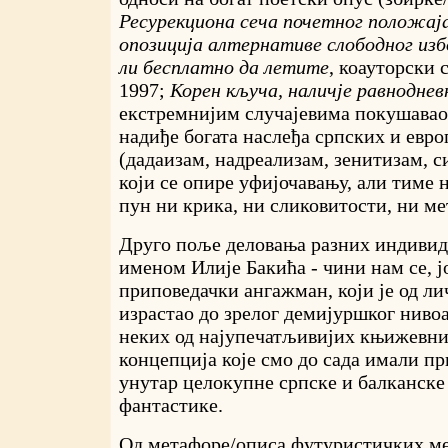
Ресурекциона сеча почетног положај
опозиција алтернативе слободног изб
ли бесплатно да летите
, коауторски 
1997;
Корен кључа, наличје равноднев
екстремнијим случајевима покушавао
надиђе богата наслеђа српских и евр
(дадаизам, надреализам, зенитизам, с
који се опире уфијочавању, али тиме
пун ни крика, ни сликовитости, ни м
Друго поље деловања разних индивид
именом Илије Бакића - чини нам се, ј
приповедачки ангажман, који је од ли
израстао до зрелог демијуршког нивоа
неких од најупечатљивијих књижевни
концепција које смо до сада имали п
унутар целокупне српске и балканск
фантастике.
Од метафоре/описа футуристичких м