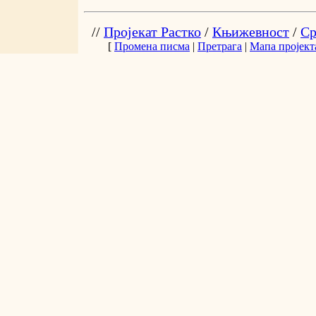
//
Пројекат Растко
/
Књижевност
/
Ср
[
Промена писма
|
Претрага
|
Мапа пројект