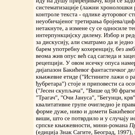
иду на душу приређивачу, који се за
систематизације (лажни хронолошки р
контроле текста - одлике ауторовог с
неуобичајеног третирања бројева/циф
нетакнуте, а измене су се односиле т
интерпункцијску дилему. Избор и ред
за дискусију, али сматрамо да и једно
барем употребну кохеренцију, без амб
веома жив опус већ сад сагледа и заце
рецепцији. У овом исечку опуса намер
дијапазон Бакићевог фантастичког дел
књижевне етиде ("Истините лажи о ра
ђубретара") стоје и приповести са ос
("Јесен скупљача", "Више од 90 фрагм
"Трагач", "Очи Јануса", "Бегунци, крв"
квалитативне групе очигледно је прав
форме дуже, ниво и домети Бакићевог
виши, што се потврдило и у случају 
српске књижевности, мини-романа
П
(едиција Знак Сагите, Београд, 1997),