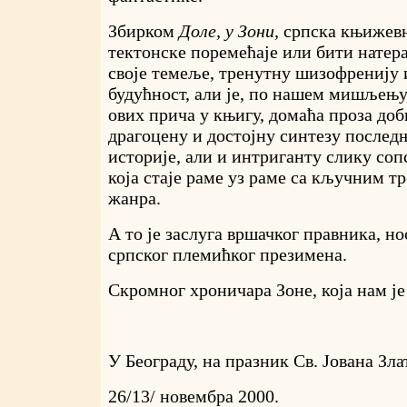
Збирком
Доле, у Зони,
српска књижевн
тектонске поремећаје или бити натера
своје темеље, тренутну шизофренију
будућност, али је, по нашем мишљењ
ових прича у књигу, домаћа проза доб
драгоцену и достојну синтезу последњ
историје, али и интриганту слику соп
која стаје раме уз раме са кључним т
жанра.
А то је заслуга вршачког правника, н
српског племићког презимена.
Скромног хроничара Зоне, која нам је
У Београду, на празник Св. Јована Зла
26/13/ новембра 2000.