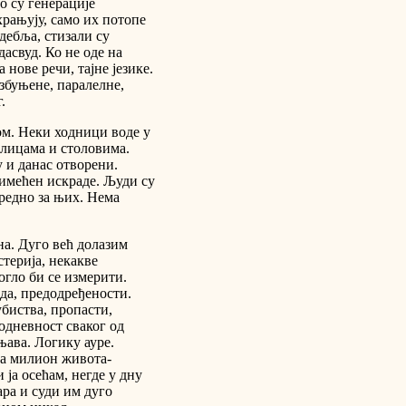
о су генерације
храњују, само их потопе
 дебља, стизали су
асвуд. Ко не оде на
а нове речи, тајне језике.
 збуњене, паралелне,
.
ом. Неки ходници воде у
олицама и столовима.
у и данас отворени.
римећен искраде. Људи су
редно за њих. Нема
на. Дуго већ долазим
терија, некакве
огло би се измерити.
еда, предодређености.
убиства, пропасти,
кодневност сваког од
њава. Логику ауре.
са милион живота-
ја осећам, негде у дну
ара и суди им дуго