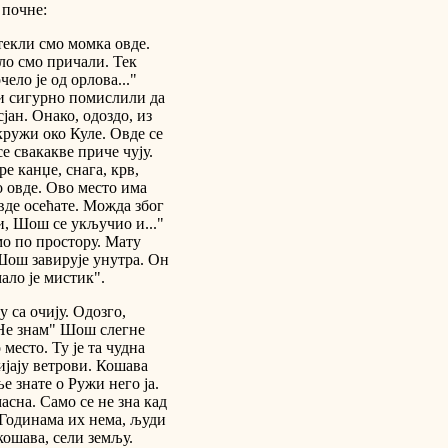
 почне:
текли смо момка овде.
ало смо причали. Тек
ело је од орлова..."
љи сигурно помислили да
јан. Онако, одоздо, из
 кружи око Куле. Овде се
е свакакве приче чују.
е канџе, снага, крв,
о овде. Ово место има
овде осећате. Можда због
ли, Шош се укључио и..."
мо по простору. Мату
 Шош завирује унутра. Он
ало је мистик".
у са очију. Одозго,
 "Не знам" Шош слегне
место. Ту је та чудна
ијају ветрови. Кошава
е знате о Ружи него ја.
асна. Само се не зна кад
. Годинама их нема, људи
кошава, сели земљу.