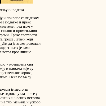
 укључи водича.
ју и поклопе са видиком
ове податке и преко
реплетене пред њом у
то стално и променљиво
стреми. Траке светлости
та греше Летачи који
јући да је за лет довољан
иде, за њих је само
г ветра кроз линије
сило у мочварама она
ју и њивама које су
 прецветалог корова,
 дима. Нека поља су
ажила је место за
ње зидова, увлачио се у
бочних и носних ветрова
у на тло, мењала и ускоро