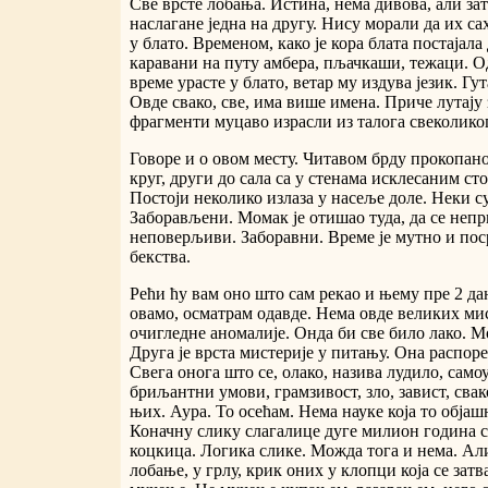
Све врсте лобања. Истина, нема дивова, али зат
наслагане једна на другу. Нису морали да их са
у блато. Временом, како је кора блата постајала
каравани на путу амбера, пљачкаши, тежаци. Од
време урасте у блато, ветар му издува језик. Гут
Овде свако, све, има више имена. Приче лутају
фрагменти муцаво израсли из талога свеколиког
Говоре и о овом месту. Читавом брду прокопан
круг, други до сала са у стенама исклесаним ст
Постоји неколико излаза у насеље доле. Неки с
Заборављени. Момак је отишао туда, да се неп
неповерљиви. Заборавни. Време је мутно и пос
бекства.
Рећи ћу вам оно што сам рекао и њему пре 2 да
овамо, осматрам одавде. Нема овде великих мис
очигледне аномалије. Онда би све било лако. М
Друга је врста мистерије у питању. Она распор
Свега онога што се, олако, назива лудило, само
бриљантни умови, грамзивост, зло, завист, сва
њих. Аура. То осећам. Нема науке која то објаш
Коначну слику слагалице дуге милион година 
коцкица. Логика слике. Можда тога и нема. Али 
лобање, у грлу, крик оних у клопци која се затв