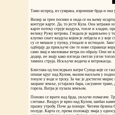
Тамо испред, из сумрака, изронише брда и она
Визир за трен посиви и онда се на њему исцрта
контуре карте. Да, то јесте Кула. Она затражи н
карте потеку струје ваздуха, топле и хладне, п
велику Ружу ветрова. Гледала је задивљено у 
клупко снаге ваздуха којим је лебдела и у које 
су се мешале у пупку, утицале и истицале. Заис
одбијају да прикључе све те нове справице веру
само змај и миловање ветра по образу. Они не в
додир, не знају како изгледа светли узгон топло
тамних струја. Искључи водича и ветрокасца.
Блистава од последњих ватри Сунца које се га
опише круг над Кулом, малим насељем у поднож
тонуле у воде и трску. За час је достигне мирис
заоране земље, устајалих бара, сасушене траве,
горела. Ватра је пузала земљом.
Поново се врати над брда, укључи помагаче. Тр
слетање. Ваздух је врио над Кулом, шибао каме
празну утробу. Поче да понире. Читачи брзина 
полуде. Карта се, према положају змаја у однос