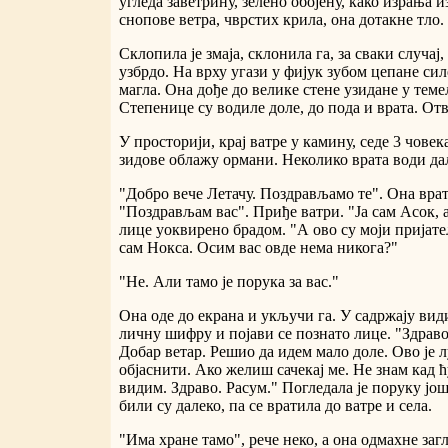
угледа заветрину, зелено обојену, како израња и
снопове ветра, чврстих крила, она дотакне тло.
Склопила је змаја, склонила га, за сваки случај
узбрдо. На врху угази у фијук зубом цепане сил
магла. Она дође до велике стене узидане у темељ
Степенице су водиле доле, до пода и врата. От
У просторији, крај ватре у камину, седе 3 човека
зидове облажу ормани. Неколико врата води да
"Добро вече Летачу. Поздрављамо те". Она врат
"Поздрављам вас". Приђе ватри. "Ја сам Асок, 
лице уоквирено брадом. "А ово су моји пријат
сам Нокса. Осим вас овде нема никога?"
"Не. Али тамо је порука за вас."
Она оде до екрана и укључи га. У садржају види
личну шифру и појави се познато лице. "Здраво
Добар ветар. Решио да идем мало доле. Ово је 
објаснити. Ако желиш сачекај ме. Не знам кад ћ
видим. Здраво. Расум." Погледала је поруку још
били су далеко, па се вратила до ватре и села.
"Има хране тамо", рече неко, а она одмахне заг