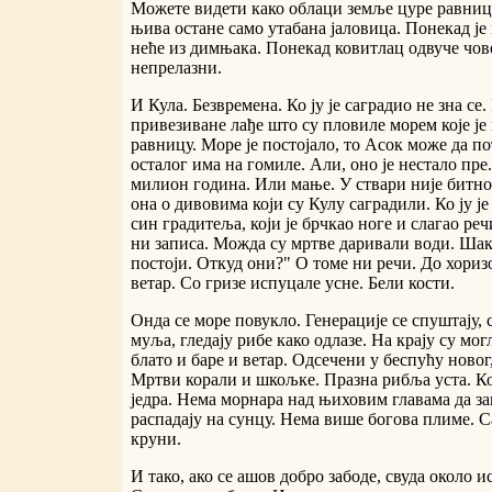
Можете видети како облаци земље цуре равницо
њива остане само утабана јаловица. Понекад је
неће из димњака. Понекад ковитлац одвуче чов
непрелазни.
И Кула. Безвремена. Ко ју је саградио не зна се
привезиване лађе што су пловиле морем које је
равницу. Море је постојало, то Асок може да п
осталог има на гомиле. Али, оно је нестало пре.
милион година. Или мање. У ствари није битно
она о дивовима који су Кулу саградили. Ко ју ј
син градитеља, који је брчкао ноге и слагао ре
ни записа. Можда су мртве даривали води. Шак
постоји. Откуд они?" О томе ни речи. До хориз
ветар. Со гризе испуцале усне. Бели кости.
Онда се море повукло. Генерације се спуштају, 
муља, гледају рибе како одлазе. На крају су мог
блато и баре и ветар. Одсечени у беспућу новог
Мртви корали и шкољке. Празна рибља уста. Ко
једра. Нема морнара над њиховим главама да з
распадају на сунцу. Нема више богова плиме. С
круни.
И тако, ако се ашов добро забоде, свуда около и