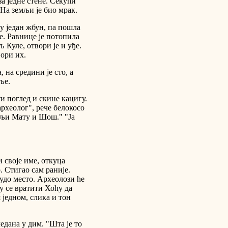
за једне стене. Секући
 На земљи је био мрак.
, у један жбун, па пошла
е. Равнице је потопила
 Куле, отвори је и уђе.
вори их.
, на средини је сто, а
ље.
и поглед и скине кацигу.
археолог", рече белокосо
ељи Мату и Шош." "Ја
 своје име, откуца
. Стигао сам раније.
лудо место. Археолози ће
у се вратити Хоћу да
 једном, слика и тон
ледана у дим. "Шта је то