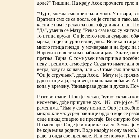
доле?" Тишина. На крају Асок прочисти грло и
"Чујте, можда смо претерали мало. У ствари, за
Вратили смо се са посла, он је стигао и тако, м
касније нам је рекао за ваш заједнички план. Поч
"Да", умеша се Мату, "Рекао сам како су жите
то птица кружи. Он је летео изнад сумрака, обас
мрака, то је сигурно изгледало... Велика птица
много птица гнезди, у мочварама и на брду, па с
Нарочито о великим грабљивицама. Знате, оштр
претња. Тајна. О томе увек има прича а посебн
неку... рецимо, атмосферу. Свуда то имате али 
ветра, зову га кошава, или... О томе смо прича
"Он је стручњак", дода Асок, "Мату и ја тражи
јури птице а ја, скривен, откопавам лобање. А
копа у времену. Узнемирава душе и духове. Пом
Разговор запе. Шош је, чекан, ћутао; склања кос
неометан, дође пригушен хук. "И?" оте јој се.
раменима. "Има у свему истине. Ово је посебно 
микро-клима: усред равнице брдо о које се разб
овде никад стварно не престаје. Ви сигурно бољ
Па мочваре. Овде је и пиринач гајен. Земља је м
ће која њива родити. Воде надођу и оду за ноћ
раде, а онда све преплаве. Или се повуку. Лети 