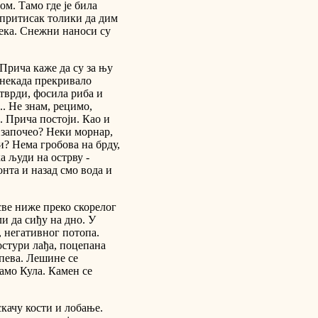
м. Тамо где је била
 притисак толики да дим
ека. Снежни наноси су
. Прича каже да су за њу
 некада прекривало
отврди, фосила риба и
.. Не знам, рецимо,
. Прича постоји. Као и
е започео? Неки морнар,
чи? Нема гробова на брду,
а људи на острву -
онта и назад смо вода и
све ниже преко скорелог
ли да сиђу на дно. У
, негативног потопа.
стури лађа, поцепана
апева. Лешине се
амо Кула. Камен се
скачу кости и лобање.