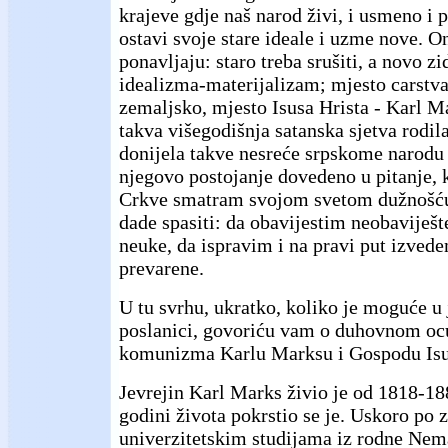
krajeve gdje naš narod živi, i usmeno i
ostavi svoje stare ideale i uzme nove. O
ponavljaju: staro treba srušiti, a novo zi
idealizma-materijalizam; mjesto carstv
zemaljsko, mjesto Isusa Hrista - Karl Ma
takva višegodišnja satanska sjetva rodil
donijela takve nesreće srpskome narodu 
njegovo postojanje dovedeno u pitanje, 
Crkve smatram svojom svetom dužnošću
dade spasiti: da obavijestim neobaviješ
neuke, da ispravim i na pravi put izvede
prevarene.
U tu svrhu, ukratko, koliko je moguće u 
poslanici, govoriću vam o duhovnom o
komunizma Karlu Marksu i Gospodu Isu
Jevrejin Karl Marks živio je od 1818-18
godini života pokrstio se je. Uskoro po
univerzitetskim studijama iz rodne Nem