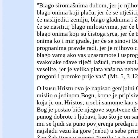
"Blago siromašnima duhom, jer je njiho
blago onima koji plaču, jer će se utješiti
će naslijediti zemlju, blago gladnima i 
će se nasititi; blago milostivima, jer će 
blago onima koji su čistoga srca, jer će 
onima koji mir grade, jer će se sinovi Bo
prognanima pravde radi, jer je njihovo 
blago vama ako vas uzasramote i usprog
svakojake rđave riječi lažući, mene radi.
veselite, jer je velika plata vaša na nebe
progonili proroke prije vas" (Mt. 5, 3-12
O Isusu Hristu ovo je napisao genijalni 
mislio o jedinom Bogu, kome je pripisiv
koja je on, Hristos, u sebi samome kao s
Bog je postao biće njegove sopstvene di
punog dobrote i ljubavi, kao što je on s
mu se ljudi sa puno povjerenja predaju i
najslađu vezu ka gore (nebu) u sebe pri
Žan Žak Ruso u svome "Emilu" o Isusu Hr