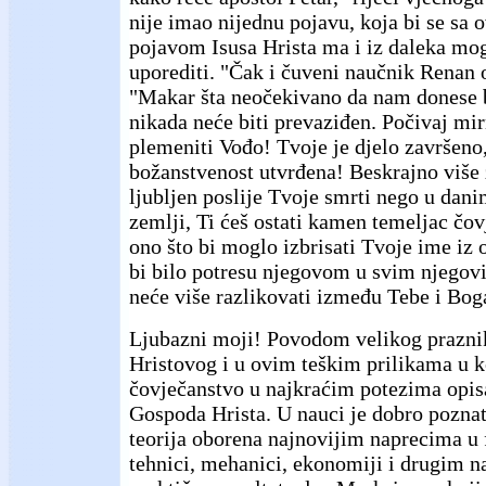
nije imao nijednu pojavu, koja bi se sa
pojavom Isusa Hrista ma i iz daleka mog
uporediti. "Čak i čuveni naučnik Renan 
"Makar šta neočekivano da nam donese 
nikada neće biti prevaziđen. Počivaj mir
plemeniti Vođo! Tvoje je djelo završeno
božanstvenost utvrđena! Beskrajno više 
ljubljen poslije Tvoje smrti nego u dan
zemlji, Ti ćeš ostati kamen temeljac čov
ono što bi moglo izbrisati Tvoje ime iz 
bi bilo potresu njegovom u svim njegov
neće više razlikovati između Tebe i Bog
Ljubazni moji! Povodom velikog prazni
Hristovog i u ovim teškim prilikama u 
čovječanstvo u najkraćim potezima opi
Gospoda Hrista. U nauci je dobro pozna
teorija oborena najnovijim naprecima u f
tehnici, mehanici, ekonomiji i drugim 