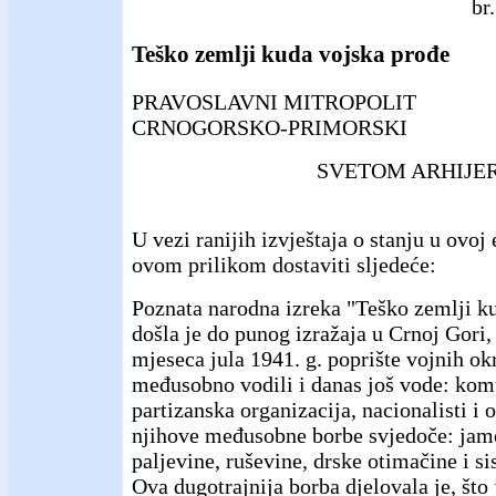
br
Teško zemlji kuda vojska prođe
PRAVOSLAVNI MITROPOLIT
CRNOGORSKO-PRIMORSKI
SVETOM ARHIJER
U vezi ranijih izvještaja o stanju u ovoj 
ovom prilikom dostaviti sljedeće:
Poznata narodna izreka "Teško zemlji k
došla je do punog izražaja u Crnoj Gori, 
mjeseca jula 1941. g. poprište vojnih ok
međusobno vodili i danas još vode: kom
partizanska organizacija, nacionalisti i 
njihove međusobne borbe svjedoče: jam
paljevine, ruševine, drske otimačine i s
Ova dugotrajnija borba djelovala je, što 