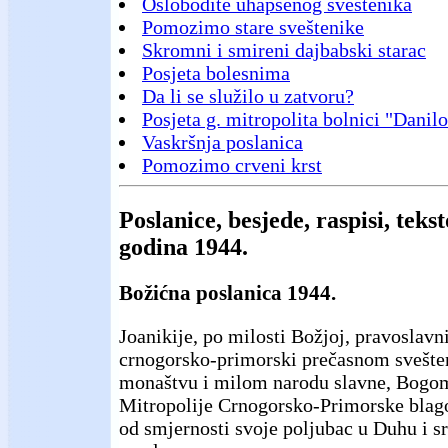
Oslobodite uhapšenog sveštenika
Pomozimo stare sveštenike
Skromni i smireni dajbabski starac
Posjeta bolesnima
Da li se služilo u zatvoru?
Posjeta g. mitropolita bolnici "Danilo
Vaskršnja poslanica
Pomozimo crveni krst
Poslanice, besjede, raspisi, teks
godina 1944.
Božićna poslanica 1944.
Joanikije, po milosti Božjoj, pravoslavn
crnogorsko-primorski prečasnom svešt
monaštvu i milom narodu slavne, Bogo
Mitropolije Crnogorsko-Primorske blag
od smjernosti svoje poljubac u Duhu i s