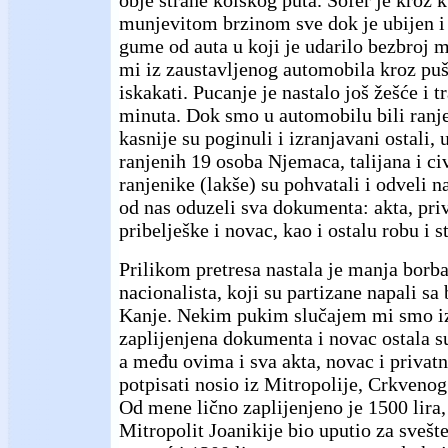
obje strane kolskog puta. Šofer je kroz
munjevitom brzinom sve dok je ubijen i 
gume od auta u koji je udarilo bezbroj 
mi iz zaustavljenog automobila kroz puš
iskakati. Pucanje je nastalo još žešće i t
minuta. Dok smo u automobilu bili ranje
kasnije su poginuli i izranjavani ostali,
ranjenih 19 osoba Njemaca, talijana i civ
ranjenike (lakše) su pohvatali i odveli 
od nas oduzeli sva dokumenta: akta, pri
pribelješke i novac, kao i ostalu robu i st
Prilikom pretresa nastala je manja borb
nacionalista, koji su partizane napali sa 
Kanje. Nekim pukim slučajem mi smo iz
zaplijenjena dokumenta i novac ostala su
a među ovima i sva akta, novac i privatn
potpisati nosio iz Mitropolije, Crkvenog 
Od mene lično zaplijenjeno je 1500 lira
Mitropolit Joanikije bio uputio za svešt