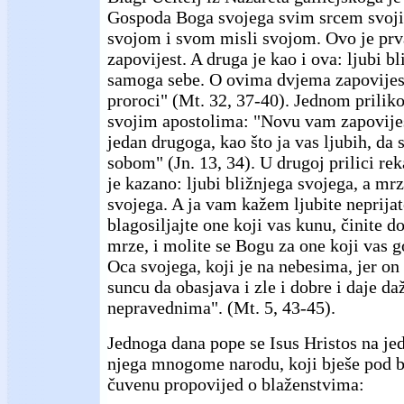
Gospoda Boga svojega svim srcem svoj
svojom i svom misli svojom. Ovo je prv
zapovijest. A druga je kao i ova: ljubi b
samoga sebe. O ovima dvjema zapovijest
proroci" (Mt. 32, 37-40). Jednom prili
svojim apostolima: "Novu vam zapovijes
jedan drugoga, kao što ja vas ljubih, da 
sobom" (Jn. 13, 34). U drugoj prilici rek
je kazano: ljubi bližnjega svojega, a mrz
svojega. A ja vam kažem ljubite neprijat
blagosiljajte one koji vas kunu, činite 
mrze, i molite se Bogu za one koji vas g
Oca svojega, koji je na nebesima, jer o
suncu da obasjava i zle i dobre i daje da
nepravednima". (Mt. 5, 43-45).
Jednoga dana pope se Isus Hristos na jed
njega mnogome narodu, koji bješe pod 
čuvenu propovijed o blaženstvima: