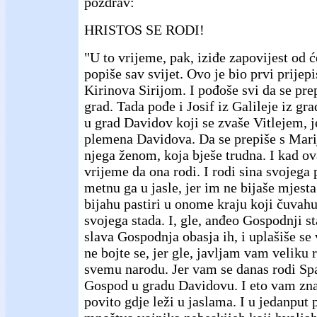
pozdrav:
HRISTOS SE RODI!
"U to vrijeme, pak, iziđe zapovijest od 
popiše sav svijet. Ovo je bio prvi prijep
Kirinova Sirijom. I pođoše svi da se pre
grad. Tada pođe i Josif iz Galileje iz gr
u grad Davidov koji se zvaše Vitlejem, j
plemena Davidova. Da se prepiše s Mar
njega ženom, koja bješe trudna. I kad o
vrijeme da ona rodi. I rodi sina svojega p
metnu ga u jasle, jer im ne bijaše mjesta 
bijahu pastiri u onome kraju koji čuvah
svojega stada. I, gle, anđeo Gospodnji s
slava Gospodnja obasja ih, i uplašiše se 
ne bojte se, jer gle, javljam vam veliku r
svemu narodu. Jer vam se danas rodi Spas
Gospod u gradu Davidovu. I eto vam znak
povito gdje leži u jaslama. I u jedanput