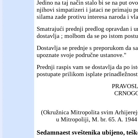
Jedino na taj način stalo bi se na put ovo
njihovi simpatizeri i jataci ne primaju p
silama zade protivu interesa naroda i vla
Smatrajući prednji predlog opravdan i u
dostavlja ; molbom da se po istom postu
Dostavlja se prednje s preporukom da s
upoznate svoje područne ustanove."
Prednji raspis vam se dostavlja da po is
postupate prilikom isplate prinadležnost
PRAVOSL
CRNOGO
(Okružnica Mitropolita svim Arhijere
u Mitropoliji, M. br. 65. A. 1944 
Sedamnaest sveštenika ubijeno, teško