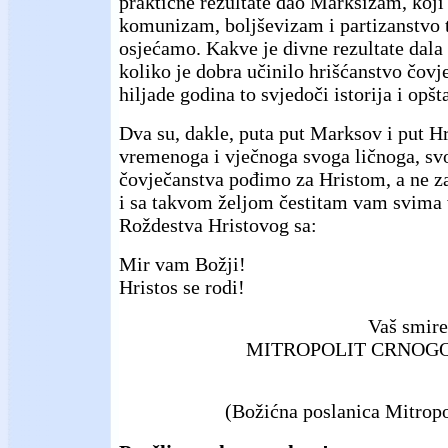
praktične rezultate dao Marksizam, koji
komunizam, boljševizam i partizanstvo t
osjećamo. Kakve je divne rezultate dala 
koliko je dobra učinilo hrišćanstvo čovj
hiljade godina to svjedoči istorija i opšt
Dva su, dakle, puta put Marksov i put Hr
vremenoga i vječnoga svoga ličnoga, sv
čovječanstva pođimo za Hristom, a ne 
i sa takvom željom čestitam vam svima 
Roždestva Hristovog sa:
Mir vam Božji!
Hristos se rodi!
Vaš smire
MITROPOLIT CRNOG
(Božićna poslanica Mitropo