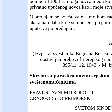
pomoć i 1300 lira moga novca među koji
privatno upućenog novca kao i moje stva
O prednjem se izveštavate, s molbom ra
akata naredaba koje su upućene po potpi
uputstva po prednjem.
sv
(Izvještaj sveštenika Bogdana Burića i
dostavljen preko Arhijerejskog nam
395/11. 12. 1943. - M. br
Služeni su parastosi novim srpskim
sveštenomučenicima
PRAVOSLAVNI MITROPOLIT
CRNOGORSKO-PRIMORSKI
SVETOM SINOD