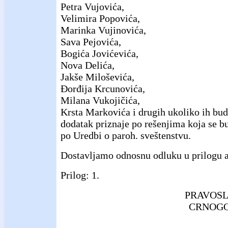
Petra Vujovića,
Velimira Popovića,
Marinka Vujinovića,
Sava Pejovića,
Bogića Jovićevića,
Nova Delića,
Jakše Miloševića,
Đorđija Krcunovića,
Milana Vukojičića,
Krsta Markovića i drugih ukoliko ih bude
dodatak priznaje po rešenjima koja se 
po Uredbi o paroh. sveštenstvu.
Dostavljamo odnosnu odluku u prilogu a
Prilog: 1.
PRAVOSL
CRNOGO