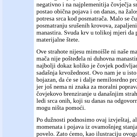
negativno i na najplemenitija čovječja s
postao obična pojava i on danas, na žalos
potresa srca kod posmatrača. Malo se čuj
posmatranju srušenih krovova, zapaljeni
manastira. Svuda krv u tolikoj mjeri da 
materijalne štete.
Ove strahote nijesu mimoišle ni naše man
mača nije pošteđela ni duhovna manastir
najbolji dokaz koliko je čovjek podivlja
sadašnja krvožednost. Ovo nam je u isto
bojazan, da će se i dalje nemilosrdno pro
jer još nema ni znaka za moralni poprav
čovjekovo brenziranje u današnjim stra
ledi srca onih, koji su danas na odgovo
mogu ništa pomoći.
Po dužnosti podnosimo ovaj izvještaj, al
momenata i pojava iz ovamošnjeg stanja
povelo. Zato ćemo, kao ilustraciju ovoga