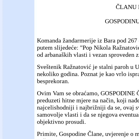
ČLANU 
GOSPODINU
Komanda žandarmerije iz Bara pod 267 
putem slijedeće: "Pop Nikola Ražnatovi
od arbanaških vlasti i vezan sproveden z
Sveštenik Ražnatović je stalni paroh u U
nekoliko godina. Poznat je kao vrlo ispr
besprekoran.
Ovim Vam se obraćamo, GOSPODINE ČL
preduzeti hitne mjere na način, koji nađe
najcelishodniji i najbrižniji da se, ovaj s
samovolje vlasti i da se njegova eventual
objektivno prosudi.
Primite, Gospodine Člane, uvjerenje 