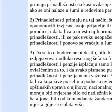
primaju prinadležnosti na kasi ovdašnje
ako se oni nalaze u šumi u redovima par
2) Prinadležnosti primaju na taj način, š
opunomoćili izvjesne svoje prijatelje il
porodice, i da ta lica u mjesto njih prim
prinadležnosti, ili se pak uvuku neopaže
prinadležnosti i ponovo se vraćaju u šu
3) Da se to u buduće ne bi desilo, bilo b
izdjejstvovati odluku resornog šefa za fi
prinadležnosti i penzije isplaćuju samo 
ovlašćenim za to, i da svako pismeno p
prinadležnosti i penzija nema važnosti. 
ta lica koja žive po selima podnesu uvje
opštinskih uprava o njihovoj nacionalnoj
moraju biti ovjerena bilo od nadležnih
bataljona, bilo od komandanata žandarm
mjesta gdje se isplata vrši.