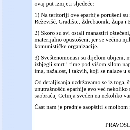
ovaj put iznijeti sljedeće:
1) Na teritoriji ove eparhije porušeni su 
Reževišć, Gradište, Ždrebaonik, Župa i B
2) Skoro su svi ostali manastiri oštećeni
materijalno opustošeni, jer se većina nj
komunističke organizacije.
3) Sveštenomonasi su dijelom ubijeni,
izbjegli smrt i time pod višom silom nap
ima, nažalost, i takvih, koji se nalaze u
Od detaljisanja uzdržavamo se iz toga,
unutrašnošću eparhije evo već nekoliko m
saobraćaj Cetinja sveden na nekoliko va
Čast nam je prednje saopštiti s molbom 
PRAVOSL