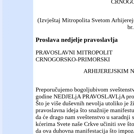
CRNOGO
(Izvještaj Mitropolita Svetom Arhijer
br
Proslava nedjelje pravoslavlja
PRAVOSLAVNI MITROPOLIT
CRNOGORSKO-PRIMORSKI
ARHIJEREJSKIM 
Preporučujemo bogoljubivom sveštenstv
godine NEDJELjA PRAVOSLAVLjA prosla
Što je više duševnih nevolja utoliko je ž
pravoslavna ideja što snažnije manifest
da će drago nam sveštenstvo u saradnji 
kćerima Svete naše Crkve učiniti sve što
da ova duhovna manifestacija što impoza