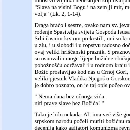
mnoštvo vojnika nebeskijeh koji hvalja
"Slava na visini Bogu i na zemlji mir, 
volja" (Lk. 2, 1-14).
Draga braćo i sestre, ovako nam sv. jeva
rođenje Spasitelja svijeta Gospoda Isusa
Srbi časnim krstom prekrstili, oni su kro
u zlu, i u slobodi i u ropstvu radosno doč
ovaj veliki hrišćanski praznik. S prazn
su osnovali mnoge lijepe božićne običaje
pobožnošću održavali i u rodnom kraju i
Božić proslavljao kod nas u Crnoj Gori,
veliki pjesnik Vladika Njegoš u Gorsko
je dobro poznato, on je taj opis počeo o
" Nema dana bez očnoga vida,
niti prave slave bez Božića! "
Tako je bilo nekada. Ali ima već više g
srpskom narodu počeli mutiti božićnu ra
decenija kako agitatori komunizma revn