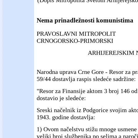
(Dopis Mitropolita Svetom Arhijerejsk
Nema prinadležnosti komunistima
PRAVOSLAVNI MITROPOLIT
CRNOGORSKO-PRIMORSKI
ARHIJEREJSKIM 
Narodna uprava Crne Gore - Resor za pra
59/44 dostavlja raspis sledeće sadržine:
"Resor za Finansije aktom 3 broj 146 od
dostavio je sledeće:
Sreski načelnik iz Podgorice svojim akt
1943. godine dostavlja:
1) Ovom načelstvu stižu mnoge usmene 
veliki broj službenika po selima a naroč