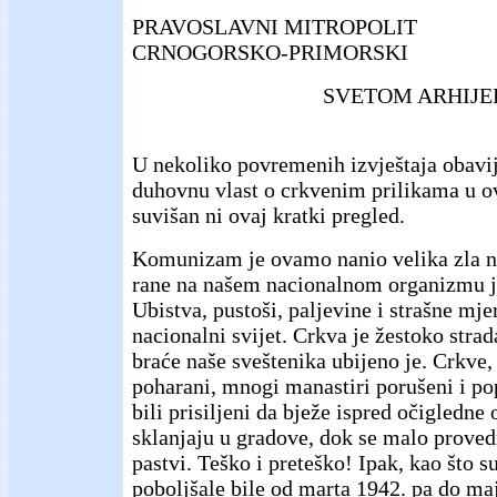
PRAVOSLAVNI MITROPOLIT
CRNOGORSKO-PRIMORSKI
SVETOM ARHIJE
U nekoliko povremenih izvještaja obavi
duhovnu vlast o crkvenim prilikama u o
suvišan ni ovaj kratki pregled.
Komunizam je ovamo nanio velika zla n
rane na našem nacionalnom organizmu j
Ubistva, pustoši, paljevine i strašne mjer
nacionalni svijet. Crkva je žestoko stra
braće naše sveštenika ubijeno je. Crkve
poharani, mnogi manastiri porušeni i pop
bili prisiljeni da bježe ispred očigledne 
sklanjaju u gradove, dok se malo provedr
pastvi. Teško i preteško! Ipak, kao što s
poboljšale bile od marta 1942. pa do ma