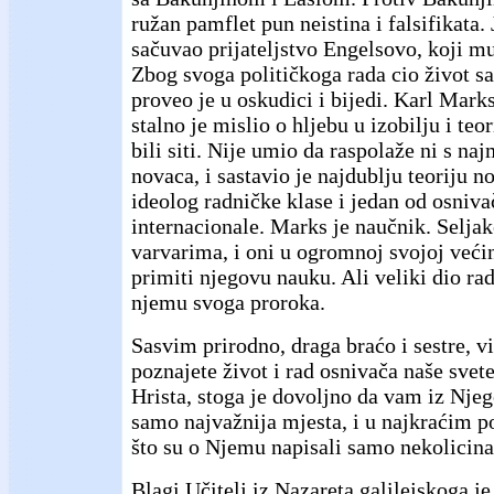
ružan pamflet pun neistina i falsifikata.
sačuvao prijateljstvo Engelsovo, koji mu
Zbog svoga političkoga rada cio život 
proveo je u oskudici i bijedi. Karl Mar
stalno je mislio o hljebu u izobilju i teo
bili siti. Nije umio da raspolaže ni s 
novaca, i sastavio je najdublju teoriju no
ideolog radničke klase i jedan od osniv
internacionale. Marks je naučnik. Seljak
varvarima, i oni u ogromnoj svojoj veći
primiti njegovu nauku. Ali veliki dio ra
njemu svoga proroka.
Sasvim prirodno, draga braćo i sestre, v
poznajete život i rad osnivača naše svet
Hrista, stoga je dovoljno da vam iz Nje
samo najvažnija mjesta, i u najkraćim 
što su o Njemu napisali samo nekolicina
Blagi Učitelj iz Nazareta galilejskoga je