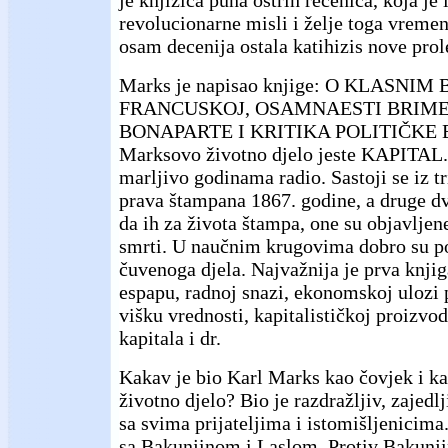
revolucionarne misli i želje toga vremen
osam decenija ostala katihizis nove prole
Marks je napisao knjige: O KLASNI
FRANCUSKOJ, OSAMNAESTI BRIME
BONAPARTE I KRITIKA POLITIČKE 
Marksovo životno djelo jeste KAPITAL.
marljivo godinama radio. Sastoji se iz tr
prava štampana 1867. godine, a druge dv
da ih za života štampa, one su objavljen
smrti. U naučnim krugovima dobro su po
čuvenoga djela. Najvažnija je prva knjig
espapu, radnoj snazi, ekonomskoj ulozi 
višku vrednosti, kapitalističkoj proizvo
kapitala i dr.
Kakav je bio Karl Marks kao čovjek i k
životno djelo? Bio je razdražljiv, zajedlji
sa svima prijateljima i istomišljenicima
sa Bakunjinom i Laslom. Protiv Bakunji