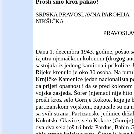
Prošli smo kroz pakao!
SRPSKA PRAVOSLAVNA PAROHIJA
NIKŠIĆKA
PRAVOSLA
Dana 1. decembra 1943. godine, pošao s
izjutra njemačkom kolonom (drugog auta 
sastojala iz jednog kamiona i prikolice. 
Rijeke krenulo je oko 30 osoba. Na putu
Krnjičke Kamenice jedan nacionalista po
da prijeti opasnost i da se pred kolonom
vojska zasjeda. Šofer (njemac) nije htio
prošli kroz selo Gornje Kokote, koje je 
partizanskom vojskom, zapucale su na n
sa svih strana. Partizanske jedinice drža
Kokotske Glavice, selo Kokote (Gornje),
ova dva sela još tri brda Pardus, Babin 