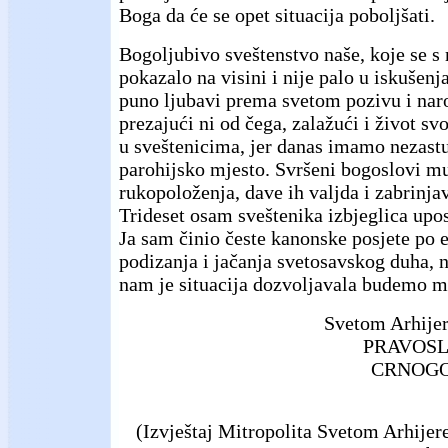
Boga da će se opet situacija poboljšati.
Bogoljubivo sveštenstvo naše, koje se 
pokazalo na visini i nije palo u iskušenja
puno ljubavi prema svetom pozivu i nar
prezajući ni od čega, zalažući i život sv
u sveštenicima, jer danas imamo nezast
parohijsko mjesto. Svršeni bogoslovi m
rukopoloženja, dave ih valjda i zabrinjav
Trideset osam sveštenika izbjeglica uposl
Ja sam činio česte kanonske posjete po ep
podizanja i jačanja svetosavskog duha, 
nam je situacija dozvoljavala budemo 
Svetom Arhije
PRAVOSL
CRNOGO
(Izvještaj Mitropolita Svetom Arhije