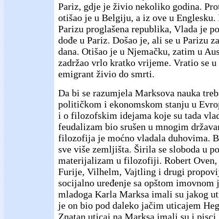
Pariz, gdje je živio nekoliko godina. Pr
otišao je u Belgiju, a iz ove u Englesku.
Parizu proglašena republika, Vlada je p
dođe u Pariz. Došao je, ali se u Parizu 
dana. Otišao je u Njemačku, zatim u Aust
zadržao vrlo kratko vrijeme. Vratio se u
emigrant živio do smrti.
Da bi se razumjela Marksova nauka treb
političkom i ekonomskom stanju u Evr
i o filozofskim idejama koje su tada vla
feudalizam bio srušen u mnogim država
filozofija je moćno vladala duhovima. B
sve više zemljišta. Širila se sloboda u pol
materijalizam u filozofiji. Robert Oven
Furije, Vilhelm, Vajtling i drugi propovi
socijalno uređenje sa opštom imovnom 
mladoga Karla Marksa imali su jakog utica
je on bio pod daleko jačim uticajem Hege
Znatan uticaj na Marksa imali su i pisci