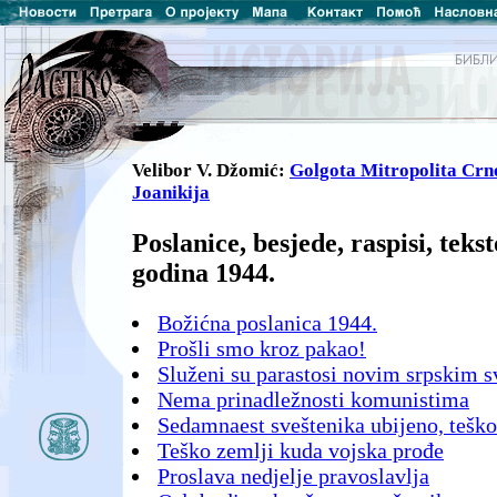
Velibor V. Džomić:
Golgota Mitropolita Cr
Joanikija
Poslanice, besjede, raspisi, teks
godina 1944.
Božićna poslanica 1944.
Prošli smo kroz pakao!
Služeni su parastosi novim srpskim
Nema prinadležnosti komunistima
Sedamnaest sveštenika ubijeno, teško 
Teško zemlji kuda vojska prođe
Proslava nedjelje pravoslavlja