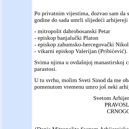
Po privatnim vijestima, dozvao sam da s
godine do sada umrli slijedeći arhijerej
- mitropolit dabrobosanski Petar
- episkop banjalučki Platon
- episkop zahumsko-hercegovački Nikola
- vikarni episkop Valerijan (Pribićević).
Svima njima u ovdašnjoj manastirskoj cr
parastosi.
U tu svrhu, molim Sveti Sinod da me oba
pomenutom vremenu umro još neki arhij
Svetom Arhije
PRAVOSL
CRNOGO