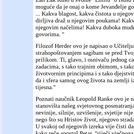
moguće da je onaj o kome Jevanđelje go
... Kakva blagost, kakva čistota u njeg
dirljiva draž u njegovim poukama! Kakv
njegovim načelima! Kakva duboka mud
govorima. "
Filozof Herder ovo je napisao o Učitelju
strahopoštovanjem sagibam se pred Tv
prilikom. Ti, glavo, i osnivaču jednog c
zadacima, s tako trajnim obimom, s tako
životvornim principima i s tako djejstvi
da i sfera samog ovog života na zemlji i
tijesna."
Poznati naučnik Leopold Ranke ovo je na
stanovišta našeg svjetovnog posmatranj
nevinije, silnije, uzvišenije, svjetije nije
nego što su Hristov život, njegovo strad
U svakoj od njegovih izreka vije čisti dah
kako reče apostol Petar, "riječi vječnoga