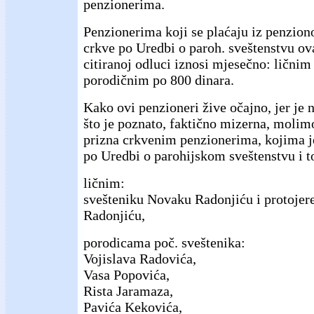
penzionerima.
Penzionerima koji se plaćaju iz penzion
crkve po Uredbi o paroh. sveštenstvu ov
citiranoj odluci iznosi mjesečno: ličnim
porodičnim po 800 dinara.
Kako ovi penzioneri žive očajno, jer je 
što je poznato, faktično mizerna, molim
prizna crkvenim penzionerima, kojima je
po Uredbi o parohijskom sveštenstvu i t
ličnim:
svešteniku Novaku Radonjiću i protojer
Radonjiću,
porodicama poč. sveštenika:
Vojislava Radovića,
Vasa Popovića,
Rista Jaramaza,
Pavića Kekovića,