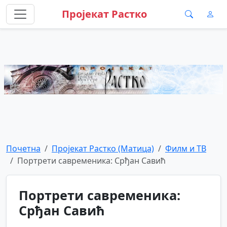
Пројекат Растко
Почетна
Пројекат Растко (Матица)
Филм и ТВ
Портрети савременика: Срђан Савић
Портрети савременика:
Срђан Савић