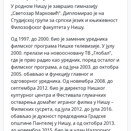
У родном Нишу је завршио гимназију
„Светозар Марковић“. Дипломирао је на
Студијској групи за српски језик и књижевност
Филозофског факултета у Нишу.
Од 1997. до 2000. био је заменик уредника
филмског програма Нишке телевизије. У јулу
2000. прелази на новоосновану ТВ „Глобал“,
где је прво радио као уредник, поред осталог и
филмског програма, а од јуна 2003. до октобра
2005. обављао и функцију главног и
одговорног уредника. Од новембра 2008. до
септембра 2012. био је директор Нишког
културног центра и Фестивала глумачких
остварења домаћег играног филма у Нишу –
Филмских сусрета, од јула 2012. до јула 2016.
обављао је дужност председника Градске
општине Пантелеј у Нишу, а од октобра 2013.
до новембра 2015. био је и члан Надзорног