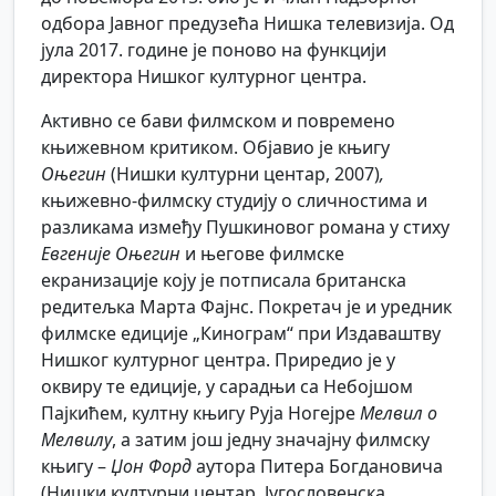
одбора Јавног предузећа Нишка телевизија. Од
јула 2017. године је поново на функцији
директора Нишког културног центра.
Активно се бави филмском и повремено
књижевном критиком. Објавио је књигу
Оњегин
(Нишки културни центар, 2007)
,
књижевно-филмску студију о сличностима и
разликама између Пушкиновог романа у стиху
Евгеније Оњегин
и његове филмске
екранизације коју је потписала британска
редитељка Марта Фајнс. Покретач је и уредник
филмске едиције „Кинограм“ при Издаваштву
Нишког културног центра. Приредио је у
оквиру те едиције, у сарадњи са Небојшом
Пајкићем, култну књигу Руја Ногејре
Мелвил о
Мелвилу
, а затим још једну значајну филмску
књигу –
Џон Форд
аутора Питера Богдановича
(Нишки културни центар, Југословенска