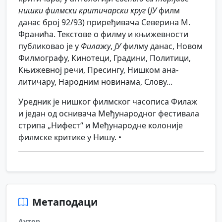
нишки филмски критичарски круг
(
ЈУ
филм
данас број 92/93) приређивача Северина М.
Франића. Текстове о филму и књижевности
публиковао је у
Филажу
,
ЈУ
филму данас, Новом
Филмографу, Кинотеци, Градини, Политици,
Књижевној речи, Пресингу, Нишком ана­
литичару, Народним новинама, Слову...
Уредник је нишког филмског часописа Филаж
и један од оснивача Међународног фестивала
стрипа „Нифест“ и Међународне колоније
филмске критике у Нишу. •
Метаподаци
Аутор