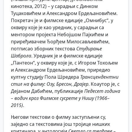
кинотека, 2012) – у сарадњи с Динком
Туцаковићем и Александром Ердељановићем.
Покретач је и филмске едиције „Омнибус“, у
оквиру које је као уредник, у сарадњи са
ментором пројекта Небојшом Пајкићем и
приређивачем Ђорђем Милосављевићем,
потписао зборник текстова
Студирање
Шаброла
. Уредник је и филмске едиције
„Пантеон“, у оквиру које је, с Игором Тохољем
и Александром Ердељановићем, приредио
култну студију Пола Шредера
Трансцендентни
стил на филму: Озу, Бресон, Драјер
. Коаутор је, с
Дејаном Дабићем, публикације
Педесет година
– водич кроз Филмске сусрете у Нишу (1966–
2015)
.
Његови текстови о филму заступљени су,
заједно са текстовима још тројице нишких
критичара, у антологији
Светло са тврђаве –