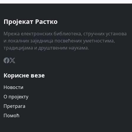
Пројекат Растко
Мрежа електронских библиотека, стручних установа
и локалних заједница посвећених уметностима,
традицијама и друштвеним наукама.
Корисне везе
Новости
О пројекту
Претрага
Помоћ