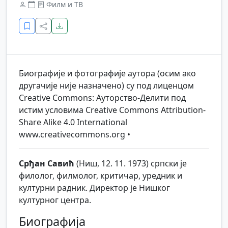
Филм и ТВ
Биографије и фотографије аутора (осим ако
другачије није назначено) су под лиценцом
Creative Commons: Ауторство-Делити под
истим условима Creative Commons Attribution-
Share Alike 4.0 International
www.creativecommons.org •
Срђан Савић
(Ниш, 12. 11. 1973) српски је
филолог, филмолог, критичар, уредник и
културни радник. Директор је Нишког
културног центра.
Биографија