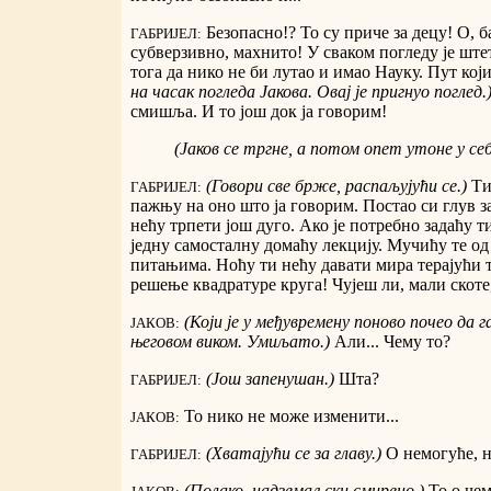
Безопасно!? То су приче за децу! О, б
ГАБРИЈЕЛ:
субверзивно, махнито! У сваком погледу је ште
тога да нико не би лутао и имао Науку. Пут који
на часак погледа Јакова. Овај је пригнуо поглед.
смишља. И то још док ја говорим!
(Јаков се тргне, а потом опет утоне у себ
(Говори све брже, распаљујући се.)
Ти
ГАБРИЈЕЛ:
пажњу на оно што ја говорим. Постао си глув за
нећу трпети још дуго. Ако је потребно задаћу ти
једну самосталну домаћу лекцију. Мучићу те од
питањима. Ноћу ти нећу давати мира терајући т
решење квадратуре круга! Чујеш ли, мали скоте,
(Који је у међувремену поново почео да 
ЈАКОВ:
његовом виком. Умиљато.)
Али... Чему то?
(Још запенушан.)
Шта?
ГАБРИЈЕЛ:
То нико не може изменити...
ЈАКОВ:
(Хватајући се за главу.)
О немогуће, н
ГАБРИЈЕЛ:
(Полако, надземаљски смирено.)
То о чем