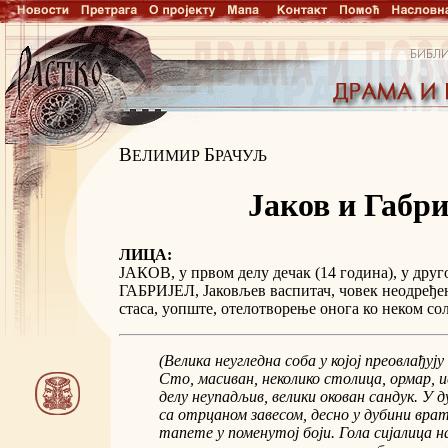
В
Б
ЕЛИМИР
РАЧУЉ
Јаков и Габри
ЛИЦА:
ЈАКОВ, у првом делу дечак (14 година), у друг
ГАБРИЈЕЛ, Јаковљев васпитач, човек неодређе
стаса, уопште, отелотворење онога ко неком со
(Велика неугледна соба у којој преовлађују
Сто, масиван, неколико столица, ормар, 
делу неупадљив, велики окован сандук. У д
са отрцаном завесом, десно у дубини вра
тапете у поменутој боји. Гола сијалица 