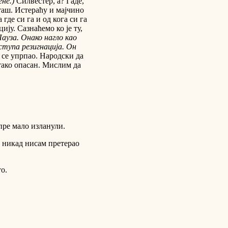
не.)
Силвестер, а? Гаде,
таш. Истераћу и мајчино
где си га и од кога си га
ију. Сазнаћемо ко је ту,
Пауза. Онако нагло као
ступа резигнација. Он
 се упрпао. Народски да
 тако опасан. Мислим да
пре мало изланули.
а никад нисам претерао
о.