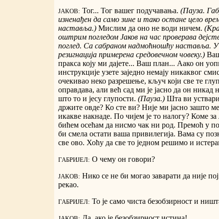
Тог... Тог вашег подучавања.
(Пауза. Габ
ЈАКОВ:
изненађен да само зине и тако остане цело врем
наставља.)
Мислим да оно не води ничем.
(Кра
оштрим погледом Јаков на час проверава дејст
поглед. Са сабраном надмоћношћу наставља. У 
резигнација примерена средовечном човеку.)
Ваш
пракса коју ми дајете... Ваш план... Аако он уо
инструкције узете заједно немају никаквог сми
очекивао неко разрешење, кључ који све те глу
оправдава, али већ сад ми је јасно да он никад 
што то и јесу глупости.
(Пауза.)
Шта ви уствари
држите овде? Ко сте ви? Није ми јасно зашто м
икакве накнаде. По чијем је то налогу? Коме з
бићем осећам да нисмо чак ни род. Премоћ у п
би смела остати ваша привилегија. Вама су позн
све ово. Хоћу да све то једном решимо и истера
О чему он говори?
ГАБРИЈЕЛ:
Нико се не би могао заварати да није по
ЈАКОВ:
рекао.
То је само чиста безобзирност и ништ
ГАБРИЈЕЛ:
Да, ако је безобзирност истина!
ЈАКОВ: