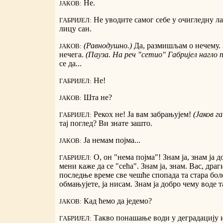
Не.
ЈАКОВ:
Не уводите самог себе у очигледну ла
ГАБРИЈЕЛ:
лицу сан.
(Равнодушно.)
Да, размишљам о нечему. З
ЈАКОВ:
нечега.
(Пауза. На реч "сетио" Габријел нагло 
се да...
Не!
ГАБРИЈЕЛ:
Шта не?
ЈАКОВ:
Рекох не! Ја вам забрањујем!
(Јаков га
ГАБРИЈЕЛ:
тај поглед? Ви знате зашто.
Ја немам појма...
ЈАКОВ:
О, он "нема појма"! Знам ја, знам ја д
ГАБРИЈЕЛ:
мени каже да се "сећа". Знам ја, знам. Вас, драг
последње време све чешће спопада та стара боле
обмањујете, ја нисам. Знам ја добро чему воде т
Кад ћемо да једемо?
ЈАКОВ:
Такво понашање води у деградацију 
ГАБРИЈЕЛ: