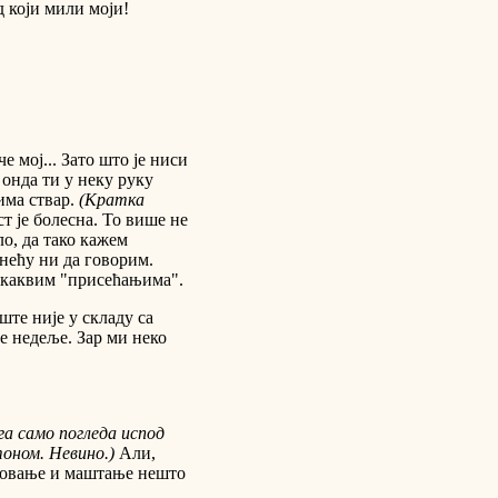
 који мили моји!
е мој... Зато што је ниси
е онда ти у неку руку
зима ствар.
(Кратка
ст је болесна. То више не
ло, да тако кажем
е нећу ни да говорим.
некаквим "присећањима".
те није у складу са
е недеље. Зар ми неко
 га само погледа испод
тоном. Невино.)
Али,
амовање и маштање нешто