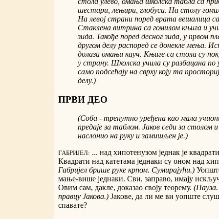
стола улево, омања школска табла са при
шестари, лењири, глобуси. На столу гоми
На левој страни поред врата вешалица с
Стаклена витрина са гомилом књига и уч
зида. Такође поред десног зида, у првом п
другом делу распоред се донекле мења. И
долази омањи кауч. Књиге са стола су по
у страну. Школска учила су разбацана по 
само подсећају на сврху коју та простори
делу.)
ПРВИ ДЕО
(Соба - тренутно уређена као мала учион
предаје за таблом. Јаков седи за столом и 
наслонио на руку и замишљен је.)
... над хипотенузом једнак је квадрат
ГАБРИЈЕЛ:
Квадрати над катетама једнаки су оном над хи
Габријел брише руке крпом. Сумирајући.)
Уопште
мање-више једнаки. Сви, заправо, имају искљу
Овим сам, дакле, доказао своју теорему.
(Пауза.
правцу Јакова.)
Јакове, да ли ме ви уопште слу
спавате?