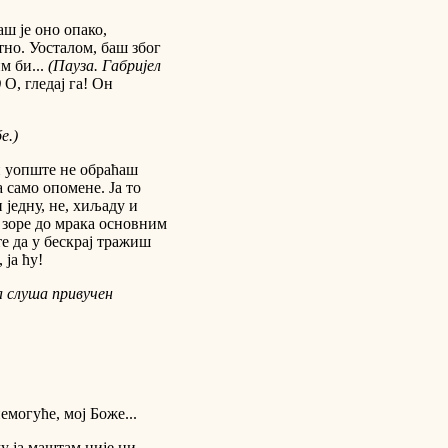
аш је оно опако,
тно. Уосталом, баш због
м би...
(Пауза. Габријел
)
О, гледај га! Он
е.)
 уопште не обраћаш
 само опомене. Ја то
 једну, не, хиљаду и
 зоре до мрака основним
е да у бескрај тражиш
 ја ћу!
га слуша привучен
емогуће, мој Боже...
у ја маштам није ни