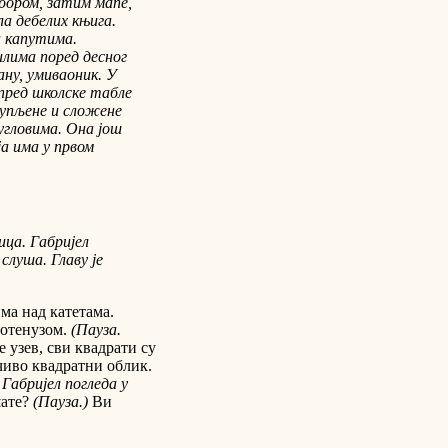
бором, затим мапе,
ла дебелих књига.
а капутима.
илима поред десног
лану, умиваоник. У
спред школске табле
купљене и сложене
угловима. Она још
ја има у првом
ица. Габријел
слуша. Главу је
има над катетама.
потенузом.
(Пауза.
 узев, сви квадрати су
чиво квадратни облик.
 Габријел погледа у
шате?
(Пауза.)
Ви