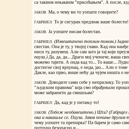
са таквим некаквим "присећањем". А после, куд
Ма, о чему ви то уопште говорите?
ЈАКОВ:
То је сигуран предзнак ваше болести!
ГАБРИЈЕЛ:
Ја уопште нисам болестан.
ЈАКОВ:
(Извештачено топлим тоном.)
Јаднич
ГАБРИЈЕЛ:
свестан. Она је ту, у твојој глави. Кад она наиђ
ниси ту, разумеш. Али сам зато ја тај који преу
пауза.)
Да, да, да... Драги мој учениче, ваша све
можемо тајити. А онда кад то... То ваше... Луди
достигне свој врхунац, е онда, јао... Али о том
Дакле, као прво, више нећу да чујем ништа о 
Доводите сами себе у неприлику. То уопш
ЈАКОВ:
"људским правима" која смо обрађивали прошл
може забранити да смишљам?
Да, кад је у питању то!
ГАБРИЈЕЛ:
(Тобож необавештено.)
Шта?
(Габријел
ЈАКОВ:
ока и накашље се. Пауза. Јаков почиње другим 
чему уопште та препирка? Па барем је само с
потпуно безопасно и...