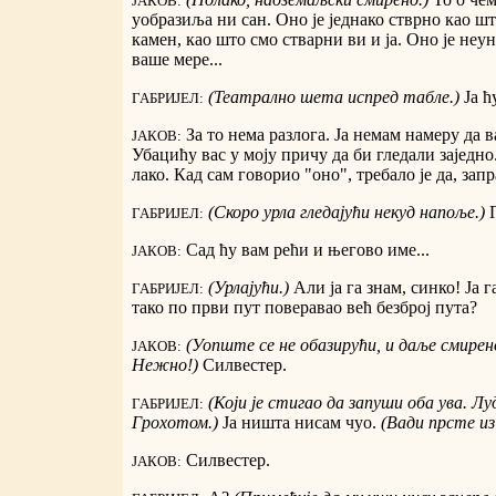
ЈАКОВ:
уобразиља ни сан. Оно је једнако стврно као шт
камен, као што смо стварни ви и ја. Оно је неу
ваше мере...
(Театрално шета испред табле.)
Ја ћ
ГАБРИЈЕЛ:
За то нема разлога. Ја немам намеру да в
ЈАКОВ:
Убацићу вас у моју причу да би гледали заједно.
лако. Кад сам говорио "оно", требало је да, зап
(Скоро урла гледајући некуд напоље.)
П
ГАБРИЈЕЛ:
Сад ћу вам рећи и његово име...
ЈАКОВ:
(Урлајући.)
Али ја га знам, синко! Ја г
ГАБРИЈЕЛ:
тако по први пут поверавао већ безброј пута?
(Уопште се не обазирући, и даље смирен
ЈАКОВ:
Нежно!)
Силвестер.
(Који је стигао да запуши оба ува. Л
ГАБРИЈЕЛ:
Грохотом.)
Ја ништа нисам чуо.
(Вади прсте из
Силвестер.
ЈАКОВ: