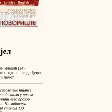
јел
ом младић (24);
них година, неодређеног
ли памет.
 сивозелене нијансе.
испод стола у првом
убини лево прозор
та. На зидовима
над столом. Од