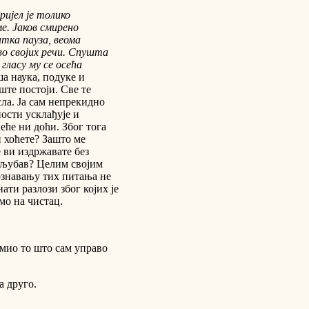
ријел је толико
е. Јаков смирено
тка пауза, веома
во својих речи. Спушта
гласу му се осећа
а наука, подуке и
пште постоји. Све те
сла. Ја сам непрекидно
пости усклађује и
неће ни доћи. Због тога
 хоћете? Зашто ме
е ви издржавате без
а љубав? Целим својим
ознавању тих питања не
ати разлози због којих је
мо на чистац.
јмио то што сам управо
а друго.