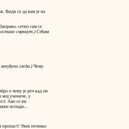
ж. Види се да вам је на
аправо, сетио сам се
постане смркнут.)
Сећам
 зачуђено гледа.)
Чему
обро о чему је реч кад он
и мој учениче, у
ст. Ако се ви
акви испади...
и пропаст! Увек почиње