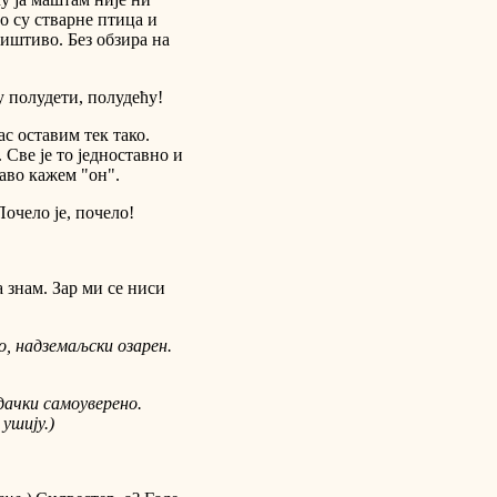
о су стварне птица и
ништиво. Без обзира на
у полудети, полудећу!
ас оставим тек тако.
 Све је то једноставно и
раво кажем "он".
очело је, почело!
а знам. Зар ми се ниси
о, надземаљски озарен.
удачки самоуверено.
 ушију.)