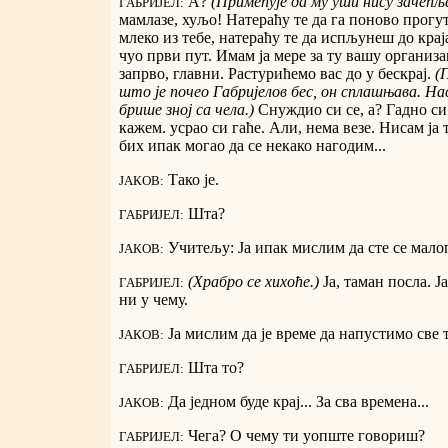
А?
(Примећује да му уши нису зачепље
ГАБРИЈЕЛ:
мамлазе, хуљо! Натераћу те да га поново прогу
млеко из тебе, натераћу те да испљунеш до краја 
чуо први пут. Имам ја мере за ту вашу организац
запрво, главни. Растурићемо вас до у бескрај.
(
што је почео Габријелов бес, он сплашњава. На
брише зној са чела.)
Снуждио си се, а? Гадно си
кажем. усрао си гаће. Али, нема везе. Нисам ја
бих ипак могао да се некако нагодим...
Тако је.
ЈАКОВ:
Шта?
ГАБРИЈЕЛ:
Учитељу: Ја ипак мислим да сте се мало
ЈАКОВ:
(Храбро се хихоће.)
Ја, таман посла. Ј
ГАБРИЈЕЛ:
ни у чему.
Ја мислим да је време да напустимо све т
ЈАКОВ:
Шта то?
ГАБРИЈЕЛ:
Да једном буде крај... За сва времена...
ЈАКОВ:
Чега? О чему ти уопште говориш?
ГАБРИЈЕЛ: