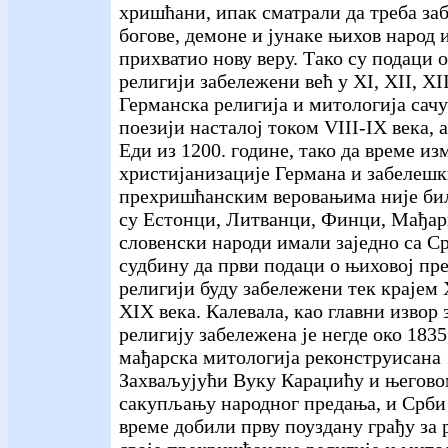
хришћани, ипак сматрали да треба заб
богове, демоне и јунаке њихов народ 
прихватио нову веру. Тако су подаци о
религији забележени већ у XI, XII, XII
Германска религија и митологија сачу
поезији насталој током VIII-IX века, 
Еди из 1200. године, тако да време из
христијанизације Германа и забелеш
прехришћанским веровањима није бил
су Естонци, Литванци, Финци, Мађар
словенски народи имали заједно са С
судбину да први подаци о њиховој пр
религији буду забележени тек крајем 
XIX века. Калевала, као главни извор
религију забележена је негде око 1835.
мађарска митологија реконструисана 
Захваљујући Вуку Караџићу и његово
сакупљању народног предања, и Срби 
време добили прву поуздану грађу за