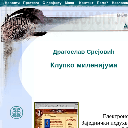
Драгослав Срејовић
Клупко миленијума
Електронс
Заједнички подухв