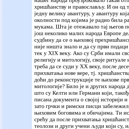
хришћанству и православљу. И он од т
једну велику авантуру, у авантуру која
околности под којима је радио била р
мукама. Шта је отежавало тај његов п
још неколико малих народа Европе де
судбину да се о њиховој прехришћанс
није ништа знало и да су први подаци
тек у XIX веку. Ако су Срби имали св
религију и митологију, своје ритуале 
треба да се суди у XX веку, после десе
прихватања нове вере, тј. хришћанств
доћи до реконструкције те њихове пр
митологије? Било је и других народа 
што су Келти или Германи који, такођ
писана документа о својој историји и 
зато грчки и римски писци забележили
њиховим боговима и обичајима. Ти ис
срећу да после прихватања хришћанс
теолози и други учени људи који су, 