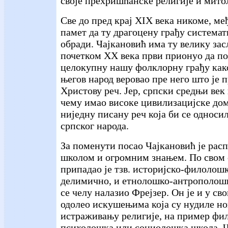
своје прехришћанске религије и мито
Све до пред крај XIX века никоме, ме
памет да ту драгоцену грађу системат
обради. Чајкановић има ту велику зас
почетком XX века први прионуо да п
целокупну нашу фолклорну грађу како
његов народ веровао пре него што је 
Христову реч. Јер, српски средњи век 
чему имао високе цивилизацијске дом
ниједну писану реч која би се односил
српског народа.
За поменути посао Чајкановић је рас
школом и огромним знањем. По свом
припадао је тзв. историјско-филолошк
делимично, и етнолошко-антрополошк
се челу налазио Фрејзер. Он је и у св
одолео искушењима која су нудиле но
истраживању религије, на пример фи
психолошка или социолошка школа. Ч