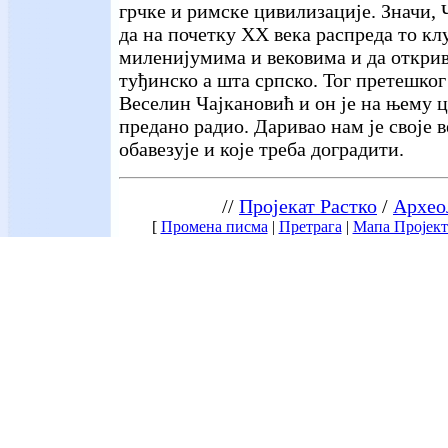
грчке и римске цивилизације. Значи, 
да на почетку XX века распреда то кл
миленијумима и вековима и да открив
туђинско а шта српско. Тог претешког 
Веселин Чајкановић и он је на њему ц
предано радио. Даривао нам је своје в
обавезује и које треба доградити.
//
Пројекат Растко
/
Архео
[
Промена писма
|
Претрага
|
Мапа Пројект