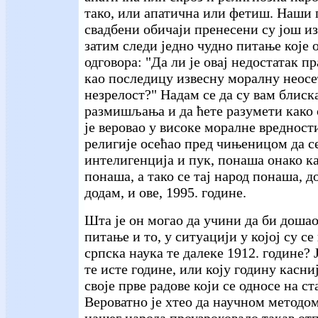
тако, или апатична или фетиш. Наши 
свадбени обичаји пренесени су још из
затим следи једно чудно питање које 
одговора: "Да ли је овај недостатак п
као последицу извесну моралну неос
незрелост?" Надам се да су вам блиск
размишљања и да ћете разумети како с
је веровао у високе моралне вреднос
религије осећао пред чињеницом да се
интелигенција и пук, понаша онако как
понаша, а тако се тај народ понаша, д
додам, и ове, 1995. године.
Шта је он могао да учини да би дошао
питање и то, у ситуацији у којој су с
српска наука те далеке 1912. године? 
те исте године, или коју годину касн
своје прве радове који се односе на ст
Вероватно је хтео да научном методом
нашег народа проузроковало такав от