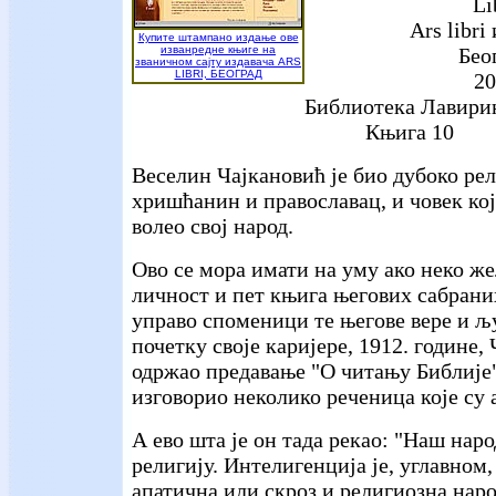
Li
Ars libri
Купите штампано издање ове
изванредне књиге на
Бео
званичном сајту издавача ARS
LIBRI, БЕОГРАД
20
Библиотека Лавири
Књига 10
Веселин Чајкановић је био дубоко рел
хришћанин и православац, и човек ко
волео свој народ.
Ово се мора имати на уму ако неко же
личност и пет књига његових сабраних
управо споменици те његове вере и љ
почетку своје каријере, 1912. године, 
одржао предавање "О читању Библије
изговорио неколико реченица које су 
А ево шта је он тада рекао: "Наш нар
религију. Интелигенција је, углавном
апатична или скроз и религиозна наро