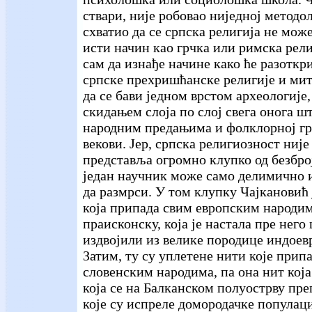
ствари, није робовао ниједној методол
схватио да се српска религија не мож
исти начин као грчка или римска рели
сам да изнађе начине како ће разоткр
српске прехришћанске религије и мито
да се бави једном врстом археологије
скидањем слоја по слој свега онога ш
народним предањима и фолклорној г
векови. Јер, српска религиозност није
представља огромно клупко од безбро
један научник може само делимично 
да размрси. У том клупку Чајкановић 
која припада свим европским народим
праисконску, која је настала пре него
издвојили из велике породице индоев
Затим, ту су уплетене нити које прип
словенским народима, па она нит која 
која се на Балканском полуострву пре
које су испреле домородачке популациј