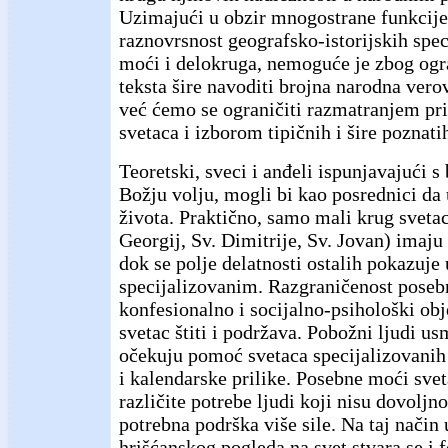
Uzimajući u obzir mnogostrane funkcije
raznovrsnost geografsko-istorijskih spec
moći i delokruga, nemoguće je zbog og
teksta šire navoditi brojna narodna vero
već ćemo se ograničiti razmatranjem prin
svetaca i izborom tipičnih i šire poznati
Teoretski, sveci i anđeli ispunjavajući
Božju volju, mogli bi kao posrednici da 
života. Praktično, samo mali krug svetac
Georgij, Sv. Dimitrije, Sv. Jovan) imaju
dok se polje delatnosti ostalih pokazuje
specijalizovanim. Razgraničenost poseb
konfesionalno i socijalno-psihološki obj
svetac štiti i podržava. Pobožni ljudi us
očekuju pomoć svetaca specijalizovanih
i kalendarske prilike. Posebne moći svet
različite potrebe ljudi koji nisu dovoljno
potrebna podrška više sile. Na taj način
hrišćanskog pogleda na svet stvara se i f