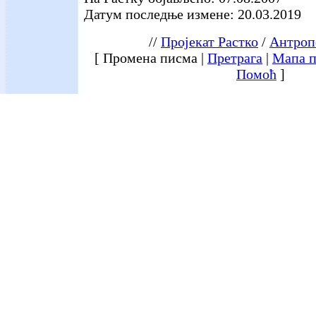
Датум последње измене: 20.03.2019
//
Пројекат Растко
/
Антроп
[ Промена писма |
Претрага
|
Мапа п
Помоћ
]