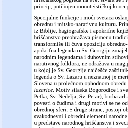
princip, potčinjen monoteističkoj konce
Specijalne funkcije i moći svetaca oslan
obrednu i mitsko-narativnu kulturu. Pri
iz Biblije, hagiografske i apokrifne knj
hrišćanstvo preobražava pismenu tradic
transformiše ili čuva opoziciju obredno-
apokrifna legenda o Sv. Georgiju zmajeb
narodnim legendama i duhovnim stihov
narativnog folklora, ne odražava u magi
u kojoj je Sv. Georgije najčešće zaštitn
legenda o Sv. Lazaru u neznatnoj je mer
Slovena u prolećnom ophodnom obredu
lazarice
. Motiv silaska Bogorodice i sve
Petka, Sv. Nedelja, Sv. Petar), borba ar
povesti o čudima i drugi motivi se ne o
obrednoj sferi. S druge strane, postoji ob
svakodnevni i obredni elementi narodne 
u predstave narodnog hrišćanstva i sveci