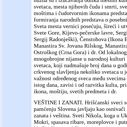
svetaca, mesta njihovih čuda i smrti, sve
moštima i čudotvornim ikonama predstav
formiranja narodnih predstava o poseb
Sveta mesta vernici posećuju, šireći i ut
Svete Gore, Kijevo-pečerske lavre, Serg
Sergij Radonješki), Čenstohova (Ikona 
Manastira Sv. Jovana Rilskog, Manastira
Ostroškog (Crna Gora) i dr. Od lokalnog
mnogobrojne nijanse u narodnoj kulturi 
svetaca, koji nadmašuje broj dana u godi
crkvenog slavljenja nekoliko svetaca u je
važnost određenog sveca među svecima 
istog dana, zavisi i od razvitka kulta, pri
ikona, moštiju, svetih predmeta i dr.
VEŠTINE I ZANATI. Hrišćanski sveci s
pamćenju Slovena javljaju kao osnivači i
zanata i veština. Sveti Nikola, koga u U
Mokri, spasava ribare, moreplovce i put