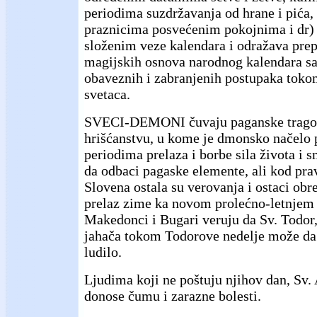
periodima suzdržavanja od hrane i pića,
praznicima posvećenim pokojnima i dr)
složenim veze kalendara i odražava prep
magijskih osnova narodnog kalendara s
obaveznih i zabranjenih postupaka toko
svetaca.
SVECI-DEMONI čuvaju paganske trago
hrišćanstvu, u kome je dmonsko načelo 
periodima prelaza i borbe sila života i s
da odbaci pagaske elemente, ali kod pra
Slovena ostala su verovanja i ostaci obre
prelaz zime ka novom prolećno-letnjem c
Makedonci i Bugari veruju da Sv. Todor
jahača tokom Todorove nedelje može da 
ludilo.
Ljudima koji ne poštuju njihov dan, Sv. 
donose čumu i zarazne bolesti.