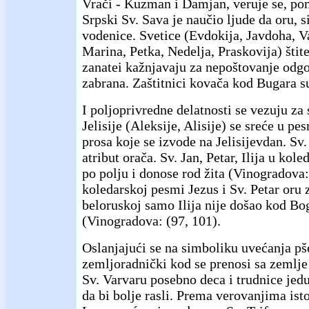
Vrači - Kuzman i Damjan, veruje se, po
Srpski Sv. Sava je naučio ljude da oru, si
vodenice. Svetice (Evdokija, Javdoha, V
Marina, Petka, Nedelja, Praskovija) štite
zanatei kažnjavaju za nepoštovanje odg
zabrana. Zaštitnici kovača kod Bugara s
I poljoprivredne delatnosti se vezuju za 
Jelisije (Aleksije, Alisije) se sreće u p
prosa koje se izvode na Jelisijevdan. Sv
atribut orača. Sv. Jan, Petar, Ilija u k
po polju i donose rod žita (Vinogradova:
koledarskoj pesmi Jezus i Sv. Petar oru
beloruskoj samo Ilija nije došao kod Bog
(Vinogradova: (97, 101).
Oslanjajući se na simboliku uvećanja pš
zemljoradnički kod se prenosi sa zemlje i
Sv. Varvaru posebno deca i trudnice jedu
da bi bolje rasli. Prema verovanjima ist