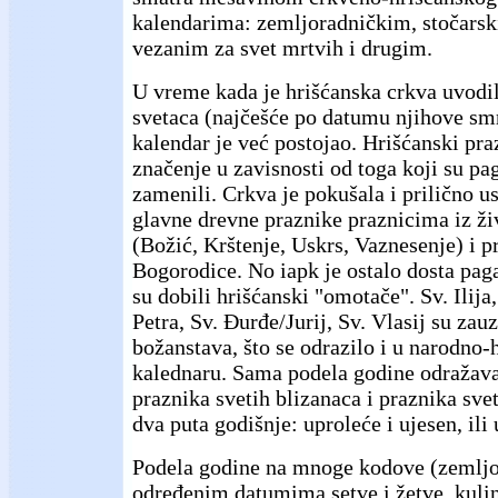
kalendarima: zemljoradničkim, stočars
vezanim za svet mrtvih i drugim.
U vreme kada je hrišćanska crkva uvodi
svetaca (najčešće po datumu njihove smr
kalendar je već postojao. Hrišćanski pra
značenje u zavisnosti od toga koji su pa
zamenili. Crkva je pokušala i prilično u
glavne drevne praznike praznicima iz ži
(Božić, Krštenje, Uskrs, Vaznesenje) i p
Bogorodice. No iapk je ostalo dosta pag
su dobili hrišćanski "omotače". Sv. Ilija,
Petra, Sv. Đurđe/Jurij, Sv. Vlasij su za
božanstava, što se odrazilo i u narodno
kalednaru. Sama podela godine odražava
praznika svetih blizanaca i praznika svet
dva puta godišnje: uproleće i ujesen, ili 
Podela godine na mnoge kodove (zemljo
određenim datumima setve i žetve, kuli