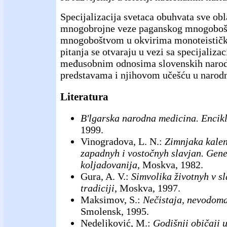
Specijalizacija svetaca obuhvata sve obl
mnogobrojne veze paganskog mnogobošt
mnogoboštvom u okvirima monoteističk
pitanja se otvaraju u vezi sa specijaliza
međusobnim odnosima slovenskih narod
predstavama i njihovom učešću u narod
Literatura
B'lgarska narodna medicina. Encik
1999.
Vinogradova, L. N.:
Zimnjaka kalen
zapadnyh i vostočnyh slavjan. Genez
koljadovanija
, Moskva, 1982.
Gura, A. V.:
Simvolika životnyh v s
tradiciji
, Moskva, 1997.
Maksimov, S.:
Nečistaja, nevodomaj
Smolensk, 1995.
Nedeljković, M.:
Godišnji običaji 