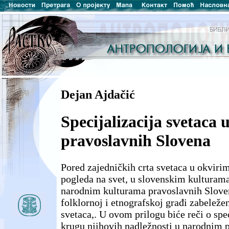
Dejan Ajdačić
Specijalizacija svetaca 
pravoslavnih Slovena
Pored zajedničkih crta svetaca u okviri
pogleda na svet, u slovenskim kulturama,
narodnim kulturama pravoslavnih Sloven
folklornoj i etnografskoj građi zabeleže
svetaca,. U ovom prilogu biće reči o spec
krugu njihovih nadležnosti u narodnim 