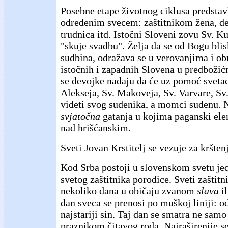
Posebne etape životnog ciklusa predstav
određenim svecem: zaštitnikom žena, dec
trudnica itd. Istočni Sloveni zovu Sv. 
"skuje svadbu". Želja da se od Bogu blis
sudbina, odražava se u verovanjima i o
istočnih i zapadnih Slovena u predboži
se devojke nadaju da će uz pomoć svetac
Alekseja, Sv. Makoveja, Sv. Varvare, Sv.
videti svog suđenika, a momci suđenu. 
svjatočna
gatanja u kojima paganski ele
nad hrišćanskim.
Sveti Jovan Krstitelj se vezuje za kršten
Kod Srba postoji u slovenskom svetu jed
svetog zaštitnika porodice. Sveti zaštit
nekoliko dana u običaju zvanom
slava
i
dan sveca se prenosi po muškoj liniji: o
najstariji sin. Taj dan se smatra ne sam
praznikom čitavog roda. Najraširenije se