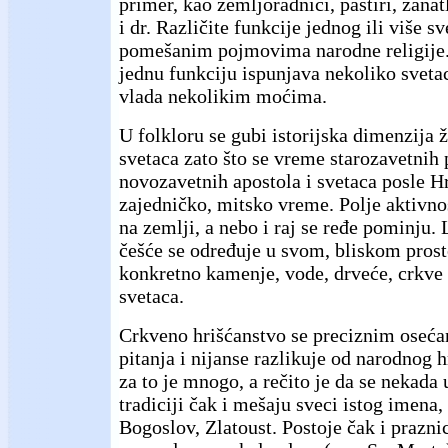
primer, kao zemljoradnici, pastiri, zanat
i dr. Različite funkcije jednog ili više s
pomešanim pojmovima narodne religije.
jednu funkciju ispunjava nekoliko svetac
vlada nekolikim moćima.
U folkloru se gubi istorijska dimenzija ž
svetaca zato što se vreme starozavetnih 
novozavetnih apostola i svetaca posle Hr
zajedničko, mitsko vreme. Polje aktivnos
na zemlji, a nebo i raj se ređe pominju.
češće se određuje u svom, bliskom pros
konkretno kamenje, vode, drveće, crkve
svetaca.
Crkveno hrišćanstvo se preciznim oseća
pitanja i nijanse razlikuje od narodnog 
za to je mnogo, a rečito je da se nekada
tradiciji čak i mešaju sveci istog imena,
Bogoslov, Zlatoust. Postoje čak i prazni