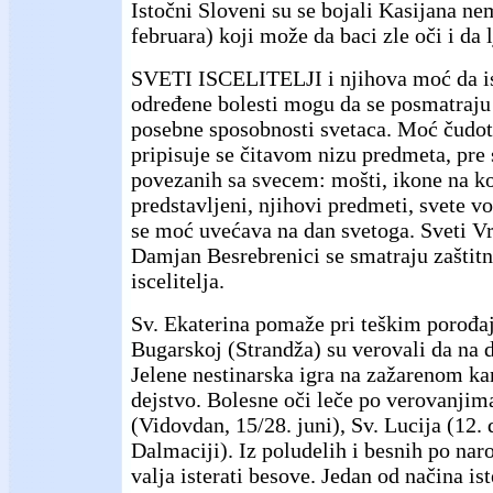
Istočni Sloveni su se bojali Kasijana ne
februara) koji može da baci zle oči i da 
SVETI ISCELITELJI i njihova moć da is
određene bolesti mogu da se posmatraju 
posebne sposobnosti svetaca. Moć čudot
pripisuje se čitavom nizu predmeta, pre
povezanih sa svecem: mošti, ikone na ko
predstavljeni, njihovi predmeti, svete vod
se moć uvećava na dan svetoga. Sveti V
Damjan Besrebrenici se smatraju zaštitn
iscelitelja.
Sv. Ekaterina pomaže pri teškim porođa
Bugarskoj (Strandža) su verovali da na 
Jelene nestinarska igra na zažarenom k
dejstvo. Bolesne oči leče po verovanjim
(Vidovdan, 15/28. juni), Sv. Lucija (12.
Dalmaciji). Iz poludelih i besnih po na
valja isterati besove. Jedan od načina ist