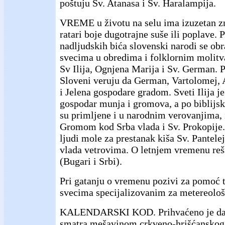
poštuju Sv. Atanasa i Sv. Haralampija.
VREME u životu na selu ima izuzetan zn
ratari boje dugotrajne suše ili poplave.
nadljudskih bića slovenski narodi se ob
svecima u obredima i folklornim molit
Sv Ilija, Ognjena Marija i Sv. German. 
Sloveni veruju da German, Vartolomej, A
i Jelena gospodare gradom. Sveti Ilija j
gospodar munja i gromova, a po biblijs
su primljene i u narodnim verovanjima, i
Gromom kod Srba vlada i Sv. Prokopije.
ljudi mole za prestanak kiša Sv. Pantel
vlada vetrovima. O letnjem vremenu reš
(Bugari i Srbi).
Pri gatanju o vremenu pozivi za pomoć 
svecima specijalizovanim za metereološ
KALENDARSKI KOD. Prihvaćeno je da s
smatra mešavinom crkveno-hrišćanskog