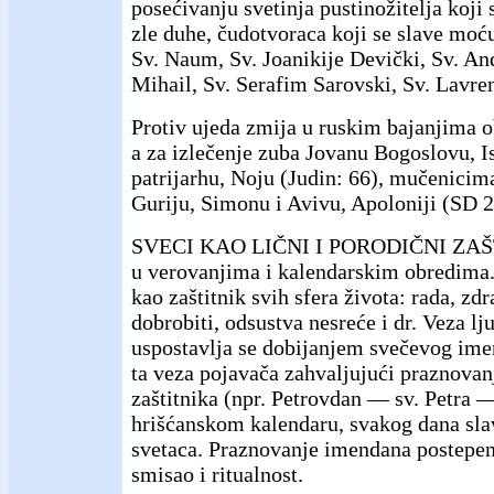
posećivanju svetinja pustinožitelja koji 
zle duhe, čudotvoraca koji se slave moć
Sv. Naum, Sv. Joanikije Devički, Sv. An
Mihail, Sv. Serafim Sarovski, Sv. Lavren
Protiv ujeda zmija u ruskim bajanjima ob
a za izlečenje zuba Jovanu Bogoslovu, 
patrijarhu, Noju (Judin: 66), mučenicim
Guriju, Simonu i Avivu, Apoloniji (SD 2
SVECI KAO LIČNI I PORODIČNI ZAŠTI
u verovanjima i kalendarskim obredima.
kao zaštitnik svih sfera života: rada, zdr
dobrobiti, odsustva nesreće i dr. Veza lj
uspostavlja se dobijanjem svečevog ime
ta veza pojavača zahvaljujući praznovan
zaštitnika (npr. Petrovdan — sv. Petra —
hrišćanskom kalendaru, svakog dana sla
svetaca. Praznovanje imendana postepen
smisao i ritualnost.