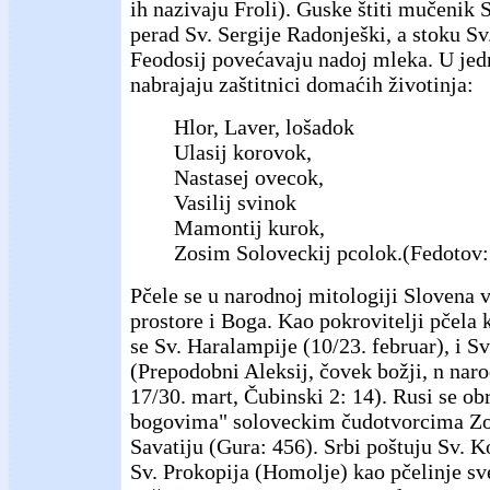
ih nazivaju Froli). Guske štiti mučenik 
perad Sv. Sergije Radonješki, a stoku Sv.
Feodosij povećavaju nadoj mleka. U jed
nabrajaju zaštitnici domaćih životinja:
Hlor, Laver, lošadok
Ulasij korovok,
Nastasej ovecok,
Vasilij svinok
Mamontij kurok,
Zosim Soloveckij pcolok.(Fedotov:
Pčele se u narodnoj mitologiji Slovena v
prostore i Boga. Kao pokrovitelji pčela 
se Sv. Haralampije (10/23. februar), i Sv
(Prepodobni Aleksij, čovek božji, n nar
17/30. mart, Čubinski 2: 14). Rusi se ob
bogovima" soloveckim čudotvorcima Zosi
Savatiju (Gura: 456). Srbi poštuju Sv. K
Sv. Prokopija (Homolje) kao pčelinje sv