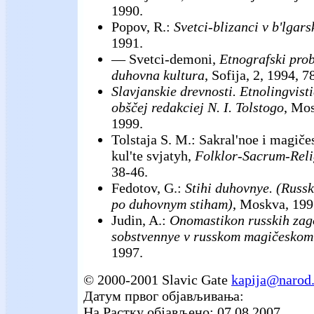
1990.
Popov, R.:
Svetci-blizanci v b'lgars
1991.
— Svetci-demoni,
Etnografski pro
duhovna kultura
, Sofija, 2, 1994, 7
Slavjanskie drevnosti. Etnolingvist
obščej redakciej N. I. Tolstogo
, Mos
1999.
Tolstaja S. M.: Sakral'noe i magič
kul'te svjatyh,
Folklor-Sacrum-Reli
38-46.
Fedotov, G.:
Stihi duhovnye. (Russ
po duhovnym stiham)
, Moskva, 199
Judin, A.:
Onomastikon russkih zag
sobstvennye v russkom magičeskom 
1997.
© 2000-2001 Slavic Gate
kapija@narod.
Датум првог објављивања:
На Растку објављено: 07.08.2007