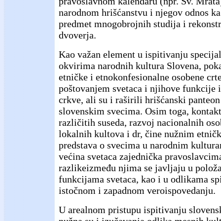
pravoslavnom kalendaru (npr. Sv. Mrata)
narodnom hrišćanstvu i njegov odnos ka
predmet mnogobrojnih studija i rekonst
dvoverja.
Kao važan element u ispitivanju specijal
okvirima narodnih kultura Slovena, poka
etničke i etnokonfesionalne osobene crte
poštovanjem svetaca i njihove funkcije i
crkve, ali su i raširili hrišćanski panteo
slovenskim svecima. Osim toga, kontakt
različitih suseda, razvoj nacionalnih oso
lokalnih kultova i dr, čine nužnim etničk
predstava o svecima u narodnim kultura
većina svetaca zajednička pravoslavcima
razlikeizmeđu njima se javljaju u polož
funkcijama svetaca, kao i u odlikama sp
istočnom i zapadnom veroispovedanju.
U arealnom pristupu ispitivanju slovens
nužna su i izučavanja odlika mesnih kul