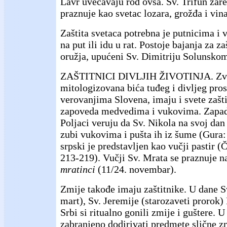
Lavr uvećavaju rod ovsa. Sv. Trifun zar
praznuje kao svetac lozara, grožđa i vina
Zaštita svetaca potrebna je putnicima i 
na put ili idu u rat. Postoje bajanja za z
oružja, upućeni Sv. Dimitriju Solunsko
ZAŠTITNICI DIVLJIH ŽIVOTINJA. Zve
mitologizovana bića tuđeg i divljeg pro
verovanjima Slovena, imaju i svete zašti
zapoveda medvedima i vukovima. Zapadn
Poljaci veruju da Sv. Nikola na svoj dan
zubi vukovima i pušta ih iz šume (Gura:
srpski je predstavljen kao vučji pastir 
213-219). Vučji Sv. Mrata se praznuje n
mratinci
(11/24. novembar).
Zmije takođe imaju zaštitnike. U dane Sv
mart), Sv. Jeremije (starozaveti prorok
Srbi si ritualno gonili zmije i guštere. U
zabranjeno dodirivati predmete slične z