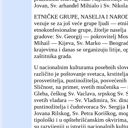
Jovan, Sv. arhanđel Mihialo i Sv. Nikola
ETNIČKE GRUPE, NASELJA I NARODI. 
vezuje se za još veće grupe ljudi — etni
etnokonfesionalne grupe, žitelje naselja 
gradove: Sv. Georgij — pokrovitelj Mo
Mihail — Kijeva, Sv. Marko — Beogra
krajevima i danas se organizuju litije, 
zaštitnika grada.
U nacionalnim kulturama posebnih slov
različito je poštovanje svetaca, krstitelj
prosvetitelja, pustinožitelja, posvećenih
Sličnost, na primer, svetih mučenika — r
Gleba, češkog Sv. Vaclava, srpskog Sv.
svetih vladara — Sv. Vladimira, Sv. dina
pustinožitelja i čudotvoraca Sv. Sergija
Jovana Rilskog, Sv. Petra Koriškog, mogu
tipološki i u opštehrišćanskim okvirima,
su razvijeniji u istoriji nacionalnih kultu