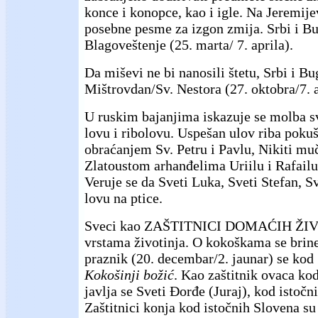
konce i konopce, kao i igle. Na Jeremije
posebne pesme za izgon zmija. Srbi i Bu
Blagoveštenje (25. marta/ 7. aprila).
Da miševi ne bi nanosili štetu, Srbi i Bug
Mištrovdan/Sv. Nestora (27. oktobra/7. a
U ruskim bajanjima iskazuje se molba 
lovu i ribolovu. Uspešan ulov riba poku
obraćanjem Sv. Petru i Pavlu, Nikiti mu
Zlatoustom arhanđelima Uriilu i Rafailu i
Veruje se da Sveti Luka, Sveti Stefan, 
lovu na ptice.
Sveci kao ZAŠTITNICI DOMAĆIH ŽIVO
vrstama životinja. O kokoškama se brine
praznik (20. decembar/2. jaunar) se kod
Kokošinji božić
. Kao zaštitnik ovaca ko
javlja se Sveti Đorđe (Juraj), kod istočn
Zaštitnici konja kod istočnih Slovena su